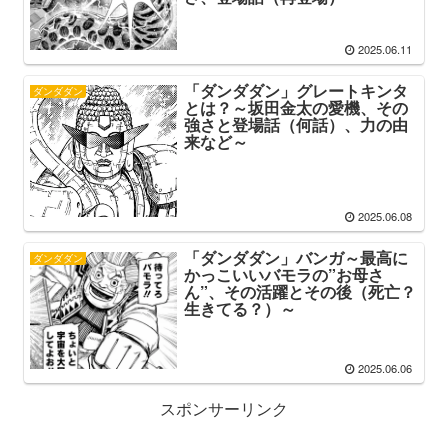
2025.06.11
「ダンダダン」グレートキンタ
ダンダダン
とは？～坂田金太の愛機、その
強さと登場話（何話）、力の由
来など～
2025.06.08
「ダンダダン」バンガ～最高に
ダンダダン
かっこいいバモラの”お母さ
ん”、その活躍とその後（死亡？
生きてる？）～
2025.06.06
スポンサーリンク