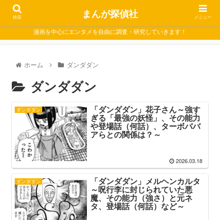
まんが探偵社
検索
メニュー
漫画を中心にエンタメを自由に調査・研究していきます！
ホーム
ダンダダン
ダンダダン
「ダンダダン」花子さん～強す
ダンダダン
ぎる「最強の妖怪」、その能力
や登場話（何話）、ターボババ
アらとの関係は？～
2026.03.18
「ダンダダン」メルヘンカルタ
ダンダダン
～呪行李に封じられていた悪
魔、その能力（強さ）と元ネ
タ、登場話（何話）など～