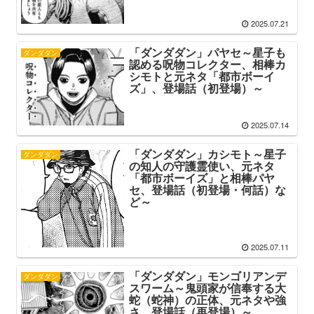
2025.07.21
「ダンダダン」パヤセ～星子も
ダンダダン
認める呪物コレクター、相棒カ
シモトと元ネタ「都市ボーイ
ズ」、登場話（初登場）～
2025.07.14
「ダンダダン」カシモト～星子
ダンダダン
の知人の守護霊使い、元ネタ
「都市ボーイズ」と相棒パヤ
セ、登場話（初登場・何話）な
ど～
2025.07.11
「ダンダダン」モンゴリアンデ
ダンダダン
スワーム～鬼頭家が信奉する大
蛇（蛇神）の正体、元ネタや強
さ、登場話（再登場）～