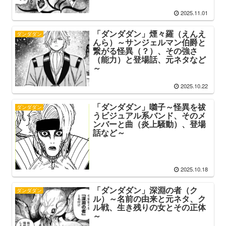
2025.11.01
「ダンダダン」煙々羅（えんえ
ダンダダン
んら）～サンジェルマン伯爵と
繋がる怪異（？）、その強さ
（能力）と登場話、元ネタなど
～
2025.10.22
「ダンダダン」囃子～怪異を祓
ダンダダン
うビジュアル系バンド、そのメ
ンバーと曲（炎上騒動）、登場
話など～
2025.10.18
「ダンダダン」深淵の者（ク
ダンダダン
ル）～名前の由来と元ネタ、ク
ル戦、生き残りの女とその正体
～