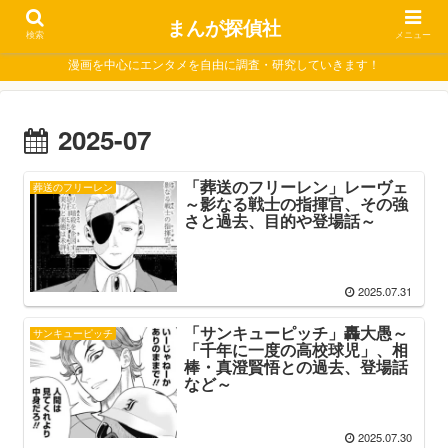
まんが探偵社
検索
メニュー
漫画を中心にエンタメを自由に調査・研究していきます！
2025-07
「葬送のフリーレン」レーヴェ
葬送のフリーレン
～影なる戦士の指揮官、その強
さと過去、目的や登場話～
2025.07.31
「サンキューピッチ」轟大愚～
サンキューピッチ
「千年に一度の高校球児」、相
棒・真澄賢悟との過去、登場話
など～
2025.07.30