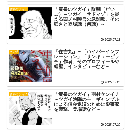
「黄泉のツガイ」醍醐（だい
黄泉のツガイ
ご）～ツガイ「サドマゾ」を従
える西ノ村陣営の武闘派、その
強さと登場話（何話）～
2025.07.29
「住吉九」～「ハイパーインフ
その他
レーション」「サンキューピッ
チ」作者、そのプロフィールや
経歴、インタビューなど～
2025.07.28
「黄泉のツガイ」羽村ケンイチ
黄泉のツガイ
～ツガイ陰陽の主、ギャンブル
による借金返済のために影森家
を襲撃、登場話など～
2025.07.27