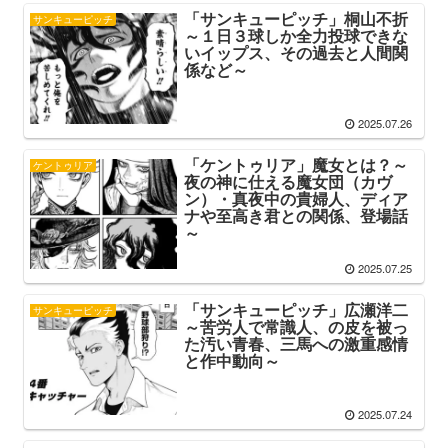
「サンキューピッチ」桐山不折
サンキューピッチ
～１日３球しか全力投球できな
いイップス、その過去と人間関
係など～
2025.07.26
「ケントゥリア」魔女とは？～
ケントゥリア
夜の神に仕える魔女団（カヴ
ン）・真夜中の貴婦人、ディア
ナや至高き君との関係、登場話
～
2025.07.25
「サンキューピッチ」広瀬洋二
サンキューピッチ
～苦労人で常識人、の皮を被っ
た汚い青春、三馬への激重感情
と作中動向～
2025.07.24