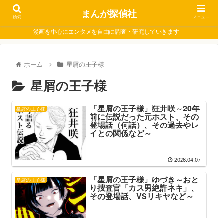
まんが探偵社
検索
メニュー
漫画を中心にエンタメを自由に調査・研究していきます！
ホーム
星屑の王子様
星屑の王子様
「星屑の王子様」狂井咲～20年
星屑の王子様
前に伝説だった元ホスト、その
登場話（何話）、その過去やレ
イとの関係など～
2026.04.07
「星屑の王子様」ゆづき～おと
星屑の王子様
り捜査官「カス男絶許ネキ」、
その登場話、VSリキヤなど～