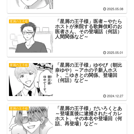
2025.05.08
「星屑の王子様」医者～やたら
星屑の王子様
ホストが来院する歌舞伎町のお
医者さん、その登場話（何話）
人間関係など～
2025.05.01
「星屑の王子様」ゆやぴ（朝比
星屑の王子様
奈ゆや）～アホの子新人ホス
ト、こゆきとの関係、登場回
（何話）など～
2024.12.27
「星屑の王子様」だいろくとあ
星屑の王子様
～登場直後に逮捕されたイカレ
ホスト、その本名や登場回（何
話、再登場）など～