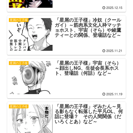
2025.12.15
「星屑の王子様」冷奴（クール
星屑の王子様
ガイ）～筋肉系文化人枠マッチ
ョホスト、宇宙（そら）や綾鷹
ティーとの関係、登場話など～
2025.11.21
「星屑の王子様」宇宙（そら）
星屑の王子様
～顔出しNG、生徒会長系ホス
ト、登場話（何話）など～
2025.11.19
「星屑の王子様」ぞみたん～見
星屑の王子様
る影もなく転落した平凡OL、何
話に登場？ その人間関係（だ
いろくとあ）など～