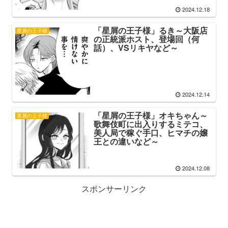
2024.12.18
「星屑の王子様」るき～大阪店
星屑の王子様
の正統派ホスト、登場回（何
話）、VSリキヤなど～
2024.12.14
「星屑の王子様」オキちゃん～
星屑の王子様
歌舞伎町に出入りするミテコ、
美人局で稼ぐ手口、ヒマチの嬢
王との違いなど～
2024.12.08
スポンサーリンク