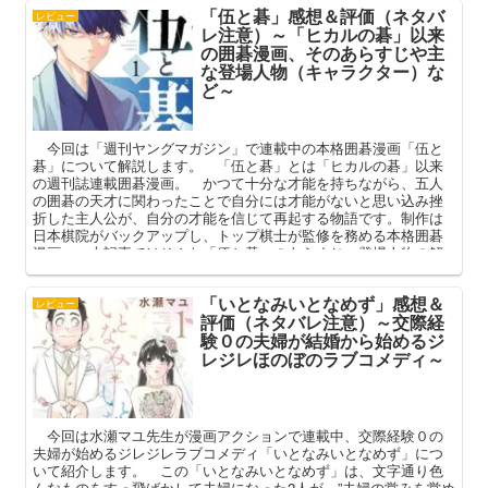
「伍と碁」感想＆評価（ネタバ
レビュー
レ注意）～「ヒカルの碁」以来
の囲碁漫画、そのあらすじや主
な登場人物（キャラクター）な
ど～
今回は「週刊ヤングマガジン」で連載中の本格囲碁漫画「伍と
碁」について解説します。 「伍と碁」とは「ヒカルの碁」以来
の週刊誌連載囲碁漫画。 かつて十分な才能を持ちながら、五人
の囲碁の天才に関わったことで自分には才能がないと思い込み挫
折した主人公が、自分の才能を信じて再起する物語です。制作は
日本棋院がバックアップし、トップ棋士が監修を務める本格囲碁
漫画。 本記事ではそんな「伍と碁」のあらすじ、登場人物の解
説を踏まえ、その魅力を解説してまいります。
「いとなみいとなめず」感想＆
レビュー
評価（ネタバレ注意）～交際経
験０の夫婦が結婚から始めるジ
レジレほのぼのラブコメディ～
今回は水瀬マユ先生が漫画アクションで連載中、交際経験０の
夫婦が始めるジレジレラブコメディ「いとなみいとなめず」につ
いて紹介します。 この「いとなみいとなめず」は、文字通り色
んなものをすっ飛ばかして夫婦になった2人が、”夫婦の営みを営め