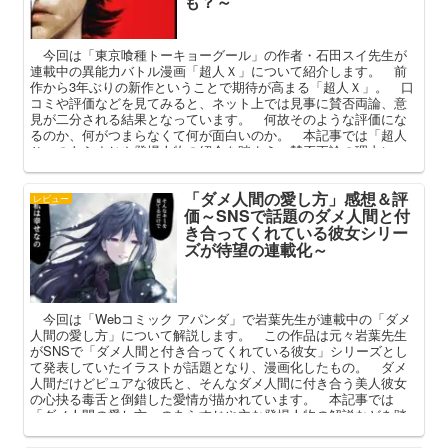
も？～
今回は「東京喰種トーキョーグール」の作者・石田スイ先生が
連載中の異能力バトル漫画「超人Ｘ」について紹介します。 前
作から3年ぶりの新作ということで期待が高まる「超人Ｘ」。 口
コミや評価などを見てみると、ネット上では見事に賛否両論、意
見が二分される結果となっています。 何故そのような評価にな
るのか、何がつまらなくて何が面白いのか。 本記事では「超人
Ｘ」のあらすじや登場人物の紹介を踏まえ、賛否両論の理由につ
いて考察してまいります。
「ダメ人間の愛し方」感想＆評
レビュー
価～SNSで話題のダメ人間と付
き合ってくれている彼女シリー
ズが待望の連載化～
今回は「Webコミック アパンダ」で岩葉先生が連載中の「ダメ
人間の愛し方」について解説します。 この作品は元々岩葉先生
がSNSで「ダメ人間と付き合ってくれている彼女」シリーズとし
て発表していたイラストが話題となり、漫画化したもの。 ダメ
人間だけどピュアな彼氏と、そんなダメ人間に付き合う美人彼女
の心抉る毒舌と倒錯した愛情が描かれています。 本記事では
「ダメ人間の愛し方」のあらすじや主な登場人物の解説などを踏
まえ、その魅力を語ってみようと思います。