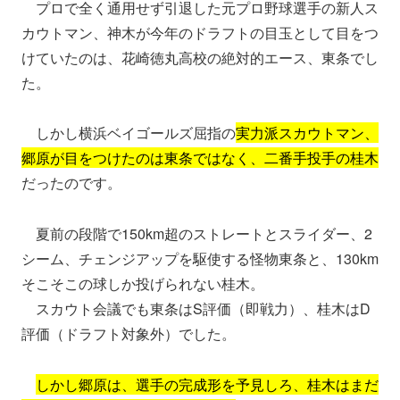
プロで全く通用せず引退した元プロ野球選手の新人ス
カウトマン、神木が今年のドラフトの目玉として目をつ
けていたのは、花崎徳丸高校の絶対的エース、東条でし
た。
しかし横浜ベイゴールズ屈指の
実力派スカウトマン、
郷原が目をつけたのは東条ではなく、二番手投手の桂木
だったのです。
夏前の段階で150km超のストレートとスライダー、2
シーム、チェンジアップを駆使する怪物東条と、130km
そこそこの球しか投げられない桂木。
スカウト会議でも東条はS評価（即戦力）、桂木はD
評価（ドラフト対象外）でした。
しかし郷原は、選手の完成形を予見しろ、桂木はまだ