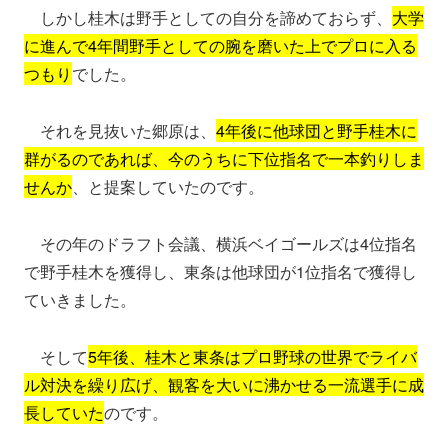
しかし桂木は野手としての自分を諦めておらず、
大学
に進んで4年間野手としての腕を磨いた上でプロに入る
つもり
でした。
それを見抜いた郷原は、
4年後に他球団と野手桂木に
群がるのであれば、今のうちに下位指名で一本釣りしま
せんか
、と提案していたのです。
その年のドラフト会議、横浜ベイゴールズは4位指名
で野手桂木を獲得し、東条は他球団が1位指名で獲得し
ていきました。
そして
5年後、桂木と東条はプロ野球の世界でライバ
ル対決を繰り広げ、観客を大いに沸かせる一流選手に成
長していた
のです。