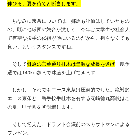
伸びる、夏を待てと断言します。
ちなみに東条については、郷原も評価はしていたもの
の、既に他球団の競合が激しく、今年は大学生や社会人
で有望な投手の候補が他にいるのだから、拘らなくても
良い、というスタンスですね。
そして
郷原の言葉通り桂木は急激な成長を遂げ
、県予
選では140km超まで球速を上げてきます。
しかし、それでもエース東条は圧倒的でした。絶対的
エース東条と二番手投手桂木を有する花崎徳丸高校はこ
の夏、甲子園を初制覇します。
そして迎えた、ドラフト会議前のスカウトマンによる
プレゼン。