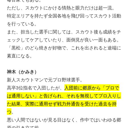
ただし、スカウトにかける情熱と眼力だけは超一流。
特定エリアを持たず全国各地を飛び回ってスカウト活動
を行っている。
また、担当した選手に関しては、スカウト後も成績をチ
ェックしてケアしていたり、面倒見が良い一面もある。
「黒松」のどら焼きが好物で、これを出されると途端に
素直になる。
神木（かみき）
新人スカウトマンで元プロ野球選手。
高卒3位指名で入団したが、
入団前に郷原から「プロで
は通用しない」と告げられ、それを無視してプロ入りし
た結果、実際に通用せず戦力外通告を受けた過去を持
つ
。
悪い人間ではないが見る目はなく、作中ではいわゆる郷
原の引き立て役。