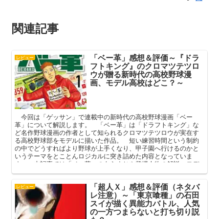
関連記事
「ベー革」感想＆評価～『ドラ
レビュー
フトキング』のクロマツテツロ
ウが贈る新時代の高校野球漫
画、モデル高校はどこ？～
今回は「ゲッサン」で連載中の新時代の高校野球漫画「ベー
革」について解説します。 「ベー革」は「ドラフトキング」な
ど名作野球漫画の作者として知られるクロマツテツロウが実在す
る高校野球部をモデルに描いた作品。 短い練習時間という制約
の中でどうすればより野球が上手くなり、甲子園へ行けるのかと
いうテーマをとことんロジカルに突き詰めた内容となっていま
す。 本記事では「ベー革」のあらすじや登場人物の解説、モデ
ルとなった広島県私立武田高校の解説なども踏まえ、その魅力を
解説してまいります。
「超人Ｘ」感想＆評価（ネタバ
レビュー
レ注意）～「東京喰種」の石田
スイが描く異能力バトル、人気
の一方つまらないと打ち切り説