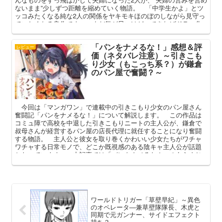
ないまま”少しずつ距離を縮めていく物語。 「中学生かよ」とツ
ッコみたくなる純な2人の関係をヤキモキほのぼのしながら見守っ
ていたくなる良作です。 まだ気が早いけど、できればドラマ化
して欲しいなぁ……
「パンをナメるな！」感想＆評
レビュー
価（ネタバレ注意）～引きこも
り少女（もこっち系？）が鎌倉
のパン屋で奮闘？～
今回は「マンガワン」で連載中の引きこもり少女のパン屋さん
奮闘記「パンをナメるな！」について解説します。 この作品は
コミュ障で高校を中退した引きこもりニートの主人公が、鎌倉で
叔母さんが経営するパン屋の店長代理に就任することになり奮闘
する物語。 主人公と彼女を取り巻くかわいい少女たちがワチャ
ワチャする日常モノで、どこか既視感のある陰キャ主人公が話題
となっています。 本記事では「パンをナメるな！」のあらすじ
や主な登場人物の解説を踏まえ、その魅力を語ってまいります。
ワールドトリガー「草壁早紀」～異色
のオペレータ―兼草壁隊隊長、木虎と
同期で元ガンナー、サイドエフェクト
持ち？～