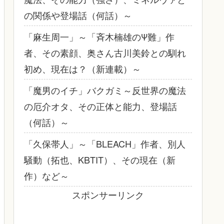
の関係や登場話（何話）～
「麻生周一」～「斉木楠雄のΨ難」作
者、その素顔、奥さん古川美鈴との馴れ
初め、現在は？（新連載）～
「魔男のイチ」バクガミ～反世界の魔法
の厄介オタ、その正体と能力、登場話
（何話）～
「久保帯人」～「BLEACH」作者、別人
騒動（拓也、KBTIT）、その現在（新
作）など～
スポンサーリンク