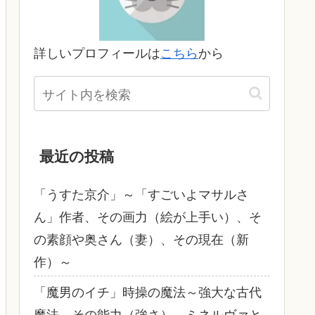
詳しいプロフィールは
こちら
から
最近の投稿
「うすた京介」～「すごいよマサルさ
ん」作者、その画力（絵が上手い）、そ
の素顔や奥さん（妻）、その現在（新
作）～
「魔男のイチ」時操の魔法～強大な古代
魔法、その能力（強さ）、ミネルヴァと