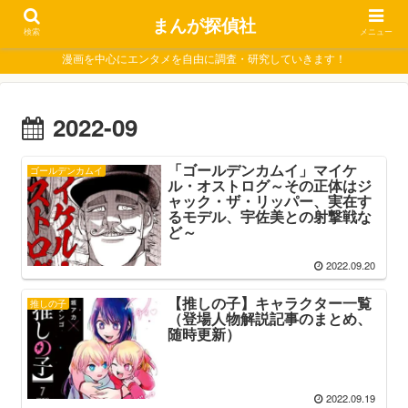
まんが探偵社
検索
メニュー
漫画を中心にエンタメを自由に調査・研究していきます！
2022-09
「ゴールデンカムイ」マイケ
ゴールデンカムイ
ル・オストログ～その正体はジ
ャック・ザ・リッパー、実在す
るモデル、宇佐美との射撃戦な
ど～
2022.09.20
【推しの子】キャラクター一覧
推しの子
（登場人物解説記事のまとめ、
随時更新）
2022.09.19