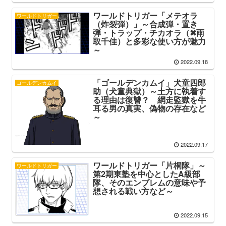
ワールドトリガー「メテオラ
ワールドトリガー
（炸裂弾）」～合成弾・置き
弾・トラップ・チカオラ（✖雨
取千佳）と多彩な使い方が魅力
～
2022.09.18
「ゴールデンカムイ」犬童四郎
ゴールデンカムイ
助（犬童典獄）～土方に執着す
る理由は復讐？ 網走監獄を牛
耳る男の真実、偽物の存在など
～
2022.09.17
ワールドトリガー「片桐隊」～
ワールドトリガー
第2期東塾を中心としたA級部
隊、そのエンブレムの意味や予
想される戦い方など～
2022.09.15