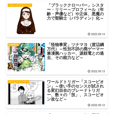
「ブラッククローバー」シスタ
ブラッククローバー
ー・リリー～プロフィール（年
齢・声優など）や正体、悪魔の
力で聖騎士（パラディン）化～
2022.09.14
「怪物事変」ツナマヨ（渡辺綱
怪物事変
万代）～性別不詳の廃ゲーマー
兼凄腕ハッカー、源頼電との過
去、その能力など～
2022.09.13
ワールドトリガー「スコーピオ
ワールドトリガー
ン」～使い手のセンスが試され
る変幻自在のブレードトリガ
ー、数々の「技」、スコーピオ
ン改など～
2022.09.12