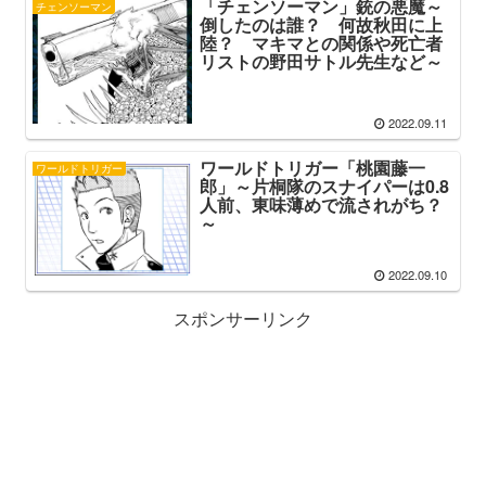
「チェンソーマン」銃の悪魔～
チェンソーマン
倒したのは誰？ 何故秋田に上
陸？ マキマとの関係や死亡者
リストの野田サトル先生など～
2022.09.11
ワールドトリガー「桃園藤一
ワールドトリガー
郎」～片桐隊のスナイパーは0.8
人前、東味薄めで流されがち？
～
2022.09.10
スポンサーリンク