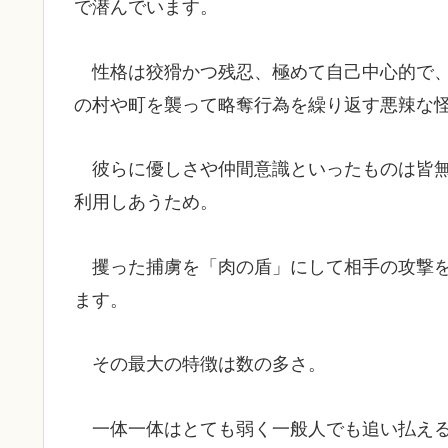
で潜んでいます。
性格は狡猾かつ残忍、極めて自己中心的で
の村や町を襲って略奪行為を繰り返す悪辣な
彼らに優しさや仲間意識といったものは皆
利用しあうため。
攫った捕虜を「肉の盾」にして相手の攻撃
ます。
その最大の特徴は数の多さ。
一体一体はとても弱く一般人でも追い払え