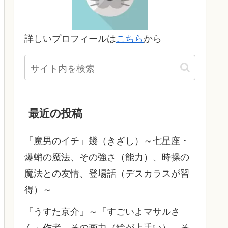
詳しいプロフィールは
こちら
から
最近の投稿
「魔男のイチ」幾（きざし）～七星座・
爆蛸の魔法、その強さ（能力）、時操の
魔法との友情、登場話（デスカラスが習
得）～
「うすた京介」～「すごいよマサルさ
ん」作者、その画力（絵が上手い）、そ