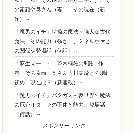
の素顔や奥さん（妻）、その現在（新
作）～
「魔男のイチ」時操の魔法～強大な古代
魔法、その能力（強さ）、ミネルヴァと
の関係や登場話（何話）～
「麻生周一」～「斉木楠雄のΨ難」作
者、その素顔、奥さん古川美鈴との馴れ
初め、現在は？（新連載）～
「魔男のイチ」バクガミ～反世界の魔法
の厄介オタ、その正体と能力、登場話
（何話）～
スポンサーリンク