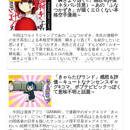
（ネタバレ注意）～あの「ふな
つかずき」が描くエロくない本
格空手漫画～
今回はウルトラジャンプであの「ふなつかずき」先生が連載中
の女子高生による本格空手漫画「瞬きより迅く‼」を紹介したいと
思います。 「ふなつかずき」先生と言えば「すんどめ‼ミルキー
ウェイ」や「土下座で頼んでみた」、「華麗なる食卓（ふなつ一
輝名義）」などで知られるエロの化身。 しかしなんと、この
「瞬きより迅く‼」……エロくないんです。 ふなつかずき先生が
「空手を描きたい」とエロを封印して挑んだ意欲作、その魅力を
ネタバレ付きで語ってまいります。
「きゃらたぴランド」感想＆評
レビュー
価～キュートなナンセンスギャ
グ4コマ、ポプテピピックっぽく
て意味不明と話題～
今回は漫画アプリ「GANMA!」で連載中のギャグ４コマ「きゃ
たぴランド」について解説します。 この作品はとある会社とそ
の関係者の日常を描いたナンセンス理不尽系ギャグ４コマ。 か
わいい絵柄で意味不明かつぶっとんだ展開を淡々と描く怪作で