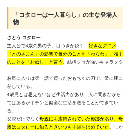
「コタローは一人暮らし」の主な登場人
物
さとう コタロー
主人公で4歳の男の子。目つきが鋭く、
好きな
アニメ
「
とのさまん」の影響で自分のことを「わらわ」、相手
のことを「おぬし」と言う
、結構クセが強いキャラクタ
ー。
お気に入りは第一話で買ったおもちゃの刀で、常に腰に
差している。
4歳児とは思えないほど生活力があり、人に聞きながら
ではあるがキチンと健全な生活を送ることができてい
る。
父親だけでなく
母親にも虐待されていた形跡があり、母
親はコタローに触るときいつも手袋をはめていた
。しか