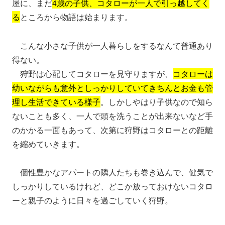
屋に、まだ
4歳の子供、コタローが一人で引っ越してく
る
ところから物語は始まります。
こんな小さな子供が一人暮らしをするなんて普通あり
得ない。
狩野は心配してコタローを見守りますが、
コタローは
幼いながらも意外としっかりしていてきちんとお金も管
理し生活できている様子
。しかしやはり子供なので知ら
ないことも多く、一人で頭を洗うことが出来ないなど手
のかかる一面もあって、次第に狩野はコタローとの距離
を縮めていきます。
個性豊かなアパートの隣人たちも巻き込んで、健気で
しっかりしているけれど、どこか放っておけないコタロ
ーと親子のように日々を過ごしていく狩野。