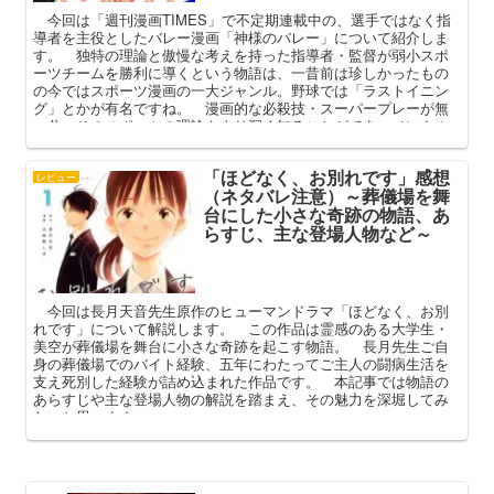
今回は「週刊漫画TIMES」で不定期連載中の、選手ではなく指
導者を主役としたバレー漫画「神様のバレー」について紹介しま
す。 独特の理論と傲慢な考えを持った指導者・監督が弱小スポ
ーツチームを勝利に導くという物語は、一昔前は珍しかったもの
の今ではスポーツ漫画の一大ジャンル。野球では「ラストイニン
グ」とかが有名ですね。 漫画的な必殺技・スーパープレーが無
い分、そのスポーツの理論をより深く知ることができ、メンタル
や人間模様が丁寧に描かれているのが特徴です。 本記事では
「神様のバレー」のあらすじや登場人物などに触れながら、その
「ほどなく、お別れです」感想
魅力や特徴（呪い）について深掘りしていきたいと思います。
レビュー
（ネタバレ注意）～葬儀場を舞
台にした小さな奇跡の物語、あ
らすじ、主な登場人物など～
今回は長月天音先生原作のヒューマンドラマ「ほどなく、お別
れです」について解説します。 この作品は霊感のある大学生・
美空が葬儀場を舞台に小さな奇跡を起こす物語。 長月先生ご自
身の葬儀場でのバイト経験、五年にわたってご主人の闘病生活を
支え死別した経験が詰め込まれた作品です。 本記事では物語の
あらすじや主な登場人物の解説を踏まえ、その魅力を深堀してみ
たいと思います。