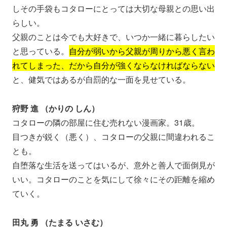
しその手袋もコタローにとっては大切な母親との思い出
らしい。
父親のことは今でも大好きで、いつか一緒に暮らしたい
と思っている。
自分が弱いから父親が周りから悪く言わ
れてしまった、だから自分が強くならなければならない
と、健気ではあるが自罰的な一面を見せている。
狩野 進 （かりの しん）
コタローの隣の部屋に住む売れない漫画家。31歳。
目つきが鋭く（悪く）、コタローの父親に間違われるこ
とも。
自堕落な生活を送ってはいるが、意外と善人で面倒見が
いい。コタローのことを気にして徐々にその距離を縮め
ていく。
田丸 勇 （たまる いさむ）