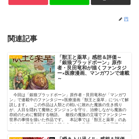
円
関連記事
「獣王と薬草」感想＆評価～
レビュー
「銀狼ブラッドボーン」原作
者・艮田竜和が描くファンタジ
ー×医療漫画、マンガワンで連載
～
今回は「銀狼ブラッドボーン」原作者・艮田竜和が「マンガワ
ン」で連載中のファンタジー×医療漫画「獣王と薬草」について解
説します。 この作品は人類との戦いに敗れた魔族の生き残り
が、人目を隠れて魔物とダンジョンを守り、治療しながら魔族の
存続のために奮闘する物語。 敵役の魔族の立場でファンタジー
世界の事情を描いた作品です。 本記事では「獣王と薬草」のあ
らすじや登場人物の解説も踏まえ、この作品についての忌憚のな
い感想を述べていこうと思います。
「瞬きより迅く‼」感想＆評価
レビュー