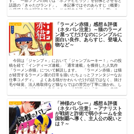
す。 一部ファンの間では「ポプテピピック」を彷彿とさせると
話題の「きゃたぴランド」。 本記事ではそのあらすじ（概要）
や登場人物の解説を踏まえ、その魅力を語ってみようと思いま
す。
「ラーメン赤猫」感想＆評価
レビュー
（ネタバレ注意）～猫のラーメ
ン屋ってだけなのにシンプルに
面白い良作、あらすじ、登場人
物など～
今回は「ジャンプ＋」において「ジャンプルーキー！」への投
稿を経て「インディーズ連載」「通常連載」を獲得した人気作
「ラーメン赤猫」について解説します。 「ラーメン赤猫」は猫
が経営するラーメン屋の日常を描いたちょっとファンタジーなお
仕事コメディ。 よくある猫がかわいいだけの話ではなく、抜け
毛や味覚、法人格取得など猫ならではの苦労が丁寧に描かれ、し
っかりと作り込まれた良作です。 本記事では「ラーメン赤猫」
のあらすじや主な登場人物の解説を踏まえ、その魅力を語ってま
いります。
「神様のバレー」感想＆評価
レビュー
（ネタバレ注意）～アナリスト
が戦術と詐術で弱小チームを全
国制覇へ導く、主人公の呪いと
は？～