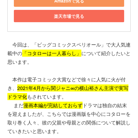
Amazonで見る
楽天市場で見る
今回は、「ビッグコミックスペリオール」で大人気連
載中の
「コタローは一人暮らし」
について紹介したいと
思います。
本作は電子コミック大賞などで徐々に人気に火が付
き、
2021年4月から関ジャニ∞の横山裕さん主演で実写
ドラマ化
もされています。
まだ
漫画本編が完結しておらず
ドラマは独自の結末
を迎えましたが、こちらでは漫画版を中心にコタローを
取り巻く人々、彼の父親や母親との関係について解説し
ていきたいと思います。