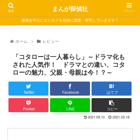
まんが探偵社
検索
メニュー
漫画を中心にエンタメを自由に調査・研究していきます！
ホーム
レビュー
「コタローは一人暮らし」～ドラマ化も
された人気作！ ドラマとの違い、コタ
ローの魅力、父親・母親は今！？～
Twitter
Facebook
はてブ
Pocket
LINE
コピー
2021.09.10
2021.03.18