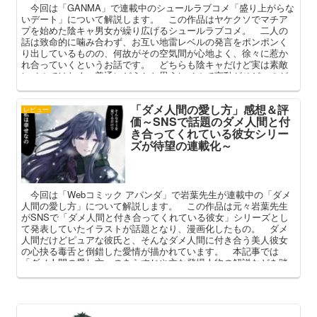
今回は「GANMA」で連載中のシュールラブコメ「盛り上がらな
いデート」について解説します。 この作品はヤケクソでマチア
プを始めた陰キャ男女が繰り広げるシュールラブコメ。 二人の
話は致命的に噛み合わず、お互い地雷レベルの発言をポンポンく
り出しているものの、何故がその空気間が心地よく、徐々に惹か
れ合っていくというお話です。 どちらも陰キャだけど実は素敵
レベルではなく、普通にどうかと思うレベルで言動がひどいのが
面白いですね。 本記事ではそんな「盛り上がらないデート」の
あらすじや登場人物の解説を踏まえ、その魅力を解説してまいり
「ダメ人間の愛し方」感想＆評
ます。
レビュー
価～SNSで話題のダメ人間と付
き合ってくれている彼女シリー
ズが待望の連載化～
今回は「Webコミック アパンダ」で岩葉先生が連載中の「ダメ
人間の愛し方」について解説します。 この作品は元々岩葉先生
がSNSで「ダメ人間と付き合ってくれている彼女」シリーズとし
て発表していたイラストが話題となり、漫画化したもの。 ダメ
人間だけどピュアな彼氏と、そんなダメ人間に付き合う美人彼女
の心抉る毒舌と倒錯した愛情が描かれています。 本記事では
「ダメ人間の愛し方」のあらすじや主な登場人物の解説などを踏
まえ、その魅力を語ってみようと思います。