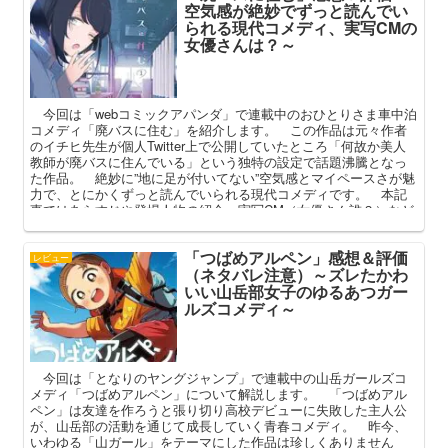
空気感が絶妙でずっと読んでい
られる現代コメディ、実写CMの
女優さんは？～
今回は「webコミックアパンダ」で連載中のおひとりさま車中泊
コメディ「廃バスに住む」を紹介します。 この作品は元々作者
のイチヒ先生が個人Twitter上で公開していたところ「何故か美人
教師が廃バスに住んでいる」という独特の設定で話題沸騰となっ
た作品。 絶妙に”地に足が付いてない”空気感とマイペースさが魅
力で、とにかくずっと読んでいられる現代コメディです。 本記
事ではあらすじや登場人物の紹介、実写CM（女優さん誰？）など
を交えつつ、その魅力を語っていこうと思います。
「つばめアルペン」感想＆評価
レビュー
（ネタバレ注意）～ズレたかわ
いい山岳部女子のゆるあつガー
ルズコメディ～
今回は「となりのヤングジャンプ」で連載中の山岳ガールズコ
メディ「つばめアルペン」について解説します。 「つばめアル
ペン」は友達を作ろうと張り切り高校デビューに失敗した主人公
が、山岳部の活動を通じて成長していく青春コメディ。 昨今、
いわゆる「山ガール」をテーマにした作品は珍しくありません