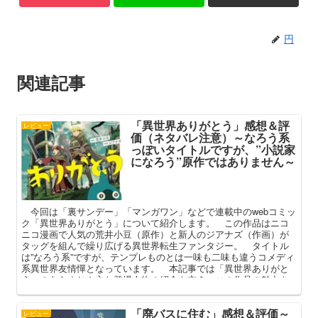
円
関連記事
「異世界ありがとう」感想＆評
レビュー
価（ネタバレ注意）～なろう系
っぽいタイトルですが、”小説家
になろう”原作ではありません～
今回は「裏サンデー」「マンガワン」などで連載中のwebコミッ
ク「異世界ありがとう」について紹介します。 この作品はニコ
ニコ漫画で人気の荒井小豆（原作）と新人のジアナズ（作画）が
タッグを組んで繰り広げる異世界転生ファンタジー。 タイトル
は”なろう系”ですが、テンプレものとは一味も二味も違うコメディ
系異世界友情憚となっています。 本記事では「異世界ありがと
う」のあらすじや主な登場人物の紹介も交え、この作品の魅力を
語ってみようと思います。
「廃バスに住む」感想＆評価～
レビュー