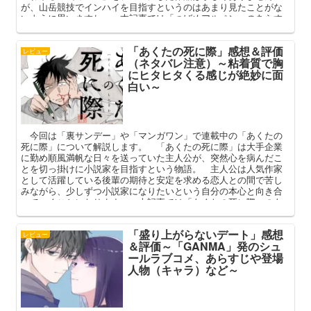
が、山岳競技でインハイを目指すというのはあまり見たことがな
いように思いますね。 本記事では「つばめアルペン」のあらす
じや主な登場人物の解説も踏まえつつ、その魅力を深掘りしてま
いります。
「あくたの死に際」感想＆評価
レビュー
（ネタバレ注意）～粘着質で胸
にヒタヒタくる感じが絶妙に面
白い～
今回は「裏サンデー」や「マンガワン」で連載中の「あくたの
死に際」について解説します。 「あくたの死に際」は大手企業
に勤め順風満帆な日々を送っていた主人公が、突然心を病んだこ
とを切っ掛けに小説家を目指すという物語。 主人公は人気作家
として活躍している後輩の期待と安定を求める恋人との間で苦し
みながら、少しずつ小説家になりたいという自分の本心と向き合
っていくことになります。 本記事では「あくたの死に際」のあ
らすじや登場人物の紹介も踏まえ、その魅力について深掘りして
みようと思います。
「盛り上がらないデート」感想
レビュー
＆評価～「GANMA」発のシュ
ールラブコメ、あらすじや登場
人物（キャラ）など～