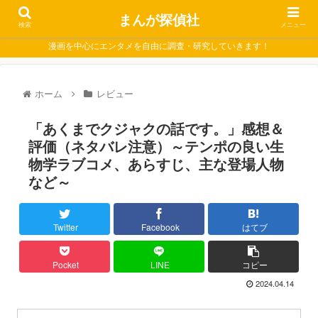
まんが探偵社
検索
メニュー
漫画を中心にエンタメを自由に調査・研究していきます！
ホーム
レビュー
「あくまでクジャクの話です。」感想＆
評価（ネタバレ注意）～テンポの良い生
物学ラブコメ、あらすじ、主な登場人物
など～
Twitter
Facebook
はてブ
Pocket
LINE
コピー
2024.04.14