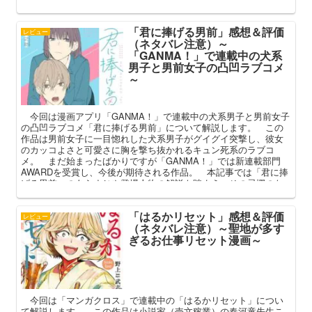
「君に捧げる男前」感想＆評価
レビュー
（ネタバレ注意）～
「GANMA！」で連載中の犬系
男子と男前女子の凸凹ラブコメ
～
今回は漫画アプリ「GANMA！」で連載中の犬系男子と男前女子
の凸凹ラブコメ「君に捧げる男前」について解説します。 この
作品は男前女子に一目惚れした犬系男子がグイグイ突撃し、彼女
のカッコよさと可愛さに胸を撃ち抜かれるキュン死系のラブコ
メ。 まだ始まったばかりですが「GANMA！」では新連載部門
AWARDを受賞し、今後が期待される作品。 本記事では「君に捧
げる男前」のあらすじや登場人物の解説も踏まえ、その忌憚のな
い感想を語ってみようと思います。
「はるかリセット」感想＆評価
レビュー
（ネタバレ注意）～聖地が多す
ぎるお仕事リセット漫画～
今回は「マンガクロス」で連載中の「はるかリセット」につい
て解説します。 この作品は小説家（売文稼業）の春河童先生こ