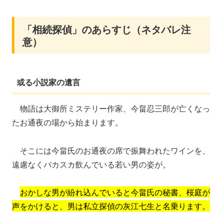
「相続探偵」のあらすじ（ネタバレ注
意）
或る小説家の遺言
物語は大御所ミステリー作家、今畠忍三郎が亡くなっ
たお通夜の場から始まります。
そこには今畠氏のお通夜の席で振舞われたワインを、
遠慮なくバカスカ飲んでいる若い男の姿が。
おかしな男が紛れ込んでいると今畠氏の秘書、桜庭が
声をかけると、男は私立探偵の灰江七生と名乗ります。