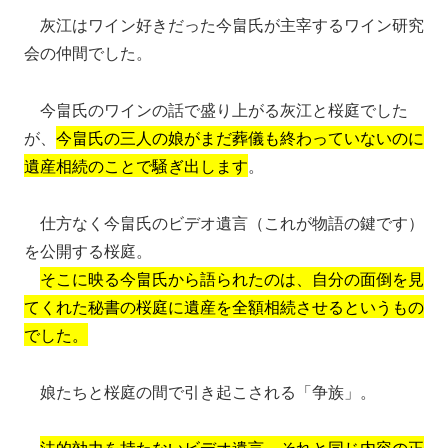
灰江はワイン好きだった今畠氏が主宰するワイン研究
会の仲間でした。
今畠氏のワインの話で盛り上がる灰江と桜庭でした
が、
今畠氏の三人の娘がまだ葬儀も終わっていないのに
遺産相続のことで騒ぎ出します
。
仕方なく今畠氏のビデオ遺言（これが物語の鍵です）
を公開する桜庭。
そこに映る今畠氏から語られたのは、自分の面倒を見
てくれた秘書の桜庭に遺産を全額相続させるというもの
でした。
娘たちと桜庭の間で引き起こされる「争族」。
法的効力を持たないビデオ遺言、それと同じ内容の正