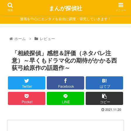
まんが探偵社
検索
メニュー
漫画を中心にエンタメを自由に調査・研究していきます！
ホーム
レビュー
「相続探偵」感想＆評価（ネタバレ注
意）～早くもドラマ化の期待がかかる西
荻弓絵原作の話題作～
Twitter
Facebook
はてブ
Pocket
LINE
コピー
2021.11.20