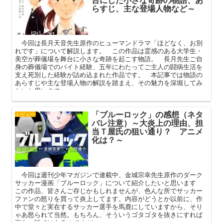
らすじ、主な登場人物など～
今回は長月天音先生原作のヒューマンドラマ「ほどなく、お別
れです」について解説します。 この作品は霊感のある大学生・
美空が葬儀場を舞台に小さな奇跡を起こす物語。 長月先生ご自
身の葬儀場でのバイト経験、五年にわたってご主人の闘病生活を
支え死別した経験が詰め込まれた作品です。 本記事では物語の
あらすじや主な登場人物の解説を踏まえ、その魅力を深堀してみ
たいと思います。
「ブルーロック」の感想（ネタ
レビュー
バレ注意）～大炎上の理由、担
当Ｔ屋氏の狙い通り？ アニメ
化は？～
今回は週刊少年マガジンで連載中、金城宗幸先生原作のダーク
サッカー漫画「ブルーロック」について紹介したいと思います
この作品、皆さんご存じかもしれませんが、色んな所でサッカー
ファンの怒りを買って炎上してます。内容がどうとか以前に、作
中で堂々と実在するサッカー選手を馬鹿にしていますから、そり
ゃあ怒られて当然。もちろん、そういうゴタゴタを抜きにすれば
面白い話ではあるのですが……