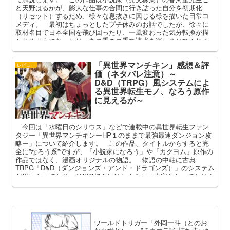
と天野はるかが、膨大な仕事の合間に行き詰った自分を初期化
（リセット）するため、様々な息抜きに興じる様を描いた日常コ
メディ。 最初はちょっとしたプチ休みのお話でしたが、徐々に
取材名目で日本全国を飛び回ったり、一風変わった気分転換が描
かれるようになったり、あの手この手で読者を楽しませてくれる
作品です。 本記事では「はるかリセット」のあらすじ（概要）
や主な登場人物の解説を踏まえ、その魅力を語ってまいります。
「異世界マンチキン」感想＆評
レビュー
価（ネタバレ注意）～
D&D（TRPG）風システムによ
る異世界転生モノ、なろう原作
に見えるが～
今回は「水曜日のシリウス」などで連載中の異世界転生ファン
タジー「異世界マンチキンーHP１のままで最強最速ダンジョン攻
略ー」について紹介します。 この作品、タイトルからすると完
全に”なろう系”ですが、「小説家になろう」や「カクヨム」原作の
作品ではなく、漫画オリジナルの物語。 物語の中軸に古典
TRPG「D&D（ダンジョンズ・アンド・ドラゴンズ）」のシステム
が用いられており、TRPG好きにはたまらない内容となっておりま
す。
ワールドトリガー「外岡一斗（とのお