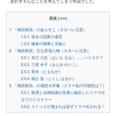
思わずそんなことを考えてしまう作品でした。
目次
[
hide
]
1.
「相続探偵」のあらすじ（ネタバレ注意）
1.0.1.
或る小説家の遺言
1.0.2.
鎌倉の屋敷と兄妹と
2.
「相続探偵」主な登場人物（ネタバレ注意）
2.0.1.
灰江 七生（はいえ なお）……ハイエナ？
2.0.2.
三富 令子（みとみ れいこ）
2.0.3.
朝永（ともなが）
2.0.4.
福士 遥（ふくし はるか）
3.
「相続探偵」の感想＆評価（ドラマ化の可能性は？）
3.0.1.
推理と法律知識が見事に融合したドラマ仕
立てのミステリー
3.0.2.
ストックが溜まれば必ずドラマ化される！