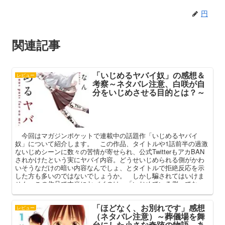
円
関連記事
「いじめるヤバイ奴」の感想＆
レビュー
考察～ネタバレ注意、白咲が自
分をいじめさせる目的とは？～
今回はマガジンポケットで連載中の話題作「いじめるヤバイ
奴」について紹介します。 この作品、タイトルや1話前半の過激
ないじめシーンに数々の苦情が寄せられ、公式TwitterもアカBAN
されかけたという実にヤバイ内容。どうせいじめられる側がかわ
いそうなだけの暗い内容なんでしょ、とタイトルで拒絶反応を示
した方も多いのではないでしょうか。 しかし騙されてはいけま
せん。この作品で本当にヤバイのは、「いじめている側」でな
く、「いじめられている側」なのですから。
「ほどなく、お別れです」感想
レビュー
（ネタバレ注意）～葬儀場を舞
台にした小さな奇跡の物語、あ