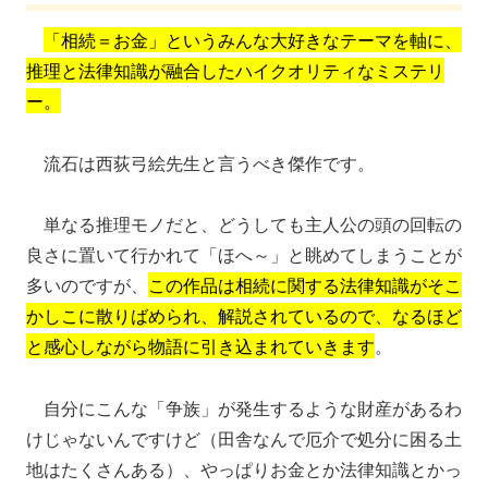
「相続＝お金」というみんな大好きなテーマを軸に、
推理と法律知識が融合したハイクオリティなミステリ
ー。
流石は西荻弓絵先生と言うべき傑作です。
単なる推理モノだと、どうしても主人公の頭の回転の
良さに置いて行かれて「ほへ～」と眺めてしまうことが
多いのですが、
この作品は相続に関する法律知識がそこ
かしこに散りばめられ、解説されているので、なるほど
と感心しながら物語に引き込まれていきます
。
自分にこんな「争族」が発生するような財産があるわ
けじゃないんですけど（田舎なんで厄介で処分に困る土
地はたくさんある）、やっぱりお金とか法律知識とかっ