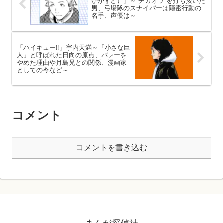
かかずと）」～”チカオラ”を打ち抜いた
男、弓場隊のスナイパーは隠密行動の
名手、声優は～
「ハイキュー‼」宇内天満～「小さな巨
人」と呼ばれた日向の原点、バレーを
やめた理由や月島兄との関係、漫画家
としての今など～
コメント
コメントを書き込む
まんが探偵社