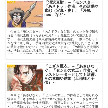
「浦沢直樹」～「モンスター」
や過去、その後の顛末などを中心に深掘りしてまいります。
その他
「あさドラ」作者、その活動や
素顔（写真・妻）、「漫勉
neo」など～
今回は「モンスター」「あさドラ」など数々のヒット作で知ら
れる「浦沢直樹（うらさわなおき）」先生について解説しま
す。 浦沢直樹先生は東京都出身の男性漫画家。 数々のヒット
作を世に送り出し、手塚治虫文化賞大賞を2度受賞したこと（2度
の受賞は他にいない）でも知られています。 TV出演など漫画以
外の活動も非常に積極的。 本記事ではそんな浦沢直樹先生のプ
ロフィールや経歴、代表作や素顔を中心に解説してまいります。
「こざき亜衣」～「あさひな
その他
ぐ」「セシルの女王」作者、イ
ラストレーターとしても活躍、
その素顔や結婚（旦那様と子
供）～
今回は「あさひなぐ」「セシルの女王」の作者として知られる
漫画家「こざき亜衣」先生について解説します。 こざき亜衣先
生は千葉県出身の女性漫画家。 漫画以外にもイラストレーター
として活動しておられ、バンドや競輪のイラストなど幅広く手掛