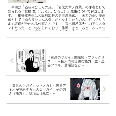
今回は「ぬらりひょんの孫」「岩元先輩ノ推薦」の作者として
知られる「椎橋 寛（しいばし ひろし）」先生について解説しま
す。 椎橋寛先生は大阪府出身の男性漫画家。 画力の高い漫画
家として「ぬらりひょんの孫」がヒットしたものの、打ち切りも
多く評価が分かれる作家さんです。 荒木飛呂彦先生のアシスタ
ントだったことでも知られており、作風にはところどころジョジ
ョの香りが。 本記事ではそんな椎橋寛先生のプロフィールや経
歴、素顔を中心に解説してまいります。
「黄泉のツガイ」閻魔帳（ブラックリ
スト）～個人情報無視な能力、主・黒
谷フユキ、登場話など～
「黄泉のツガイ」ヤマノカミ～黒谷ア
キオが契約する巨大なツガイ、その強
さ（能力）、登場話（死亡）～