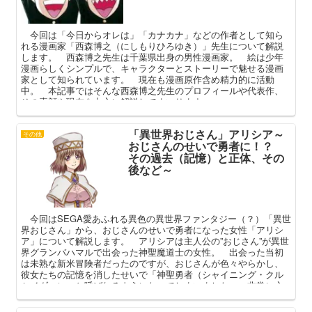
今回は「今日からオレは」「カナカナ」などの作者として知ら
れる漫画家「西森博之（にしもりひろゆき）」先生について解説
します。 西森博之先生は千葉県出身の男性漫画家。 絵は少年
漫画らしくシンプルで、キャラクターとストーリーで魅せる漫画
家として知られています。 現在も漫画原作含め精力的に活動
中。 本記事ではそんな西森博之先生のプロフィールや代表作、
その素顔や現在を中心に解説してまいります。
「異世界おじさん」アリシア～
その他
おじさんのせいで勇者に！？
その過去（記憶）と正体、その
後など～
今回はSEGA愛あふれる異色の異世界ファンタジー（？）「異世
界おじさん」から、おじさんのせいで勇者になった女性「アリシ
ア」について解説します。 アリシアは主人公の”おじさん”が異世
界グランバハマルで出会った神聖魔道士の女性。 出会った当初
は未熟な新米冒険者だったのですが、おじさんが色々やらかし、
彼女たちの記憶を消したせいで「神聖勇者（シャイニング・クル
セイダー）」と呼ばれるようになってしまいました。 非常に心
優しく清らかな女性である一方、記憶喪失でその正体が多くの謎
に満ちているアリシア。 本記事ではそんな彼女のプロフィール