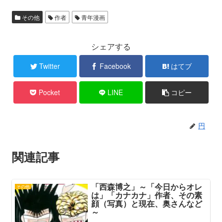
その他
作者
青年漫画
シェアする
Twitter
Facebook
はてブ
Pocket
LINE
コピー
円
関連記事
「西森博之」～「今日からオレ
その他
は」「カナカナ」作者、その素
顔（写真）と現在、奥さんなど
～