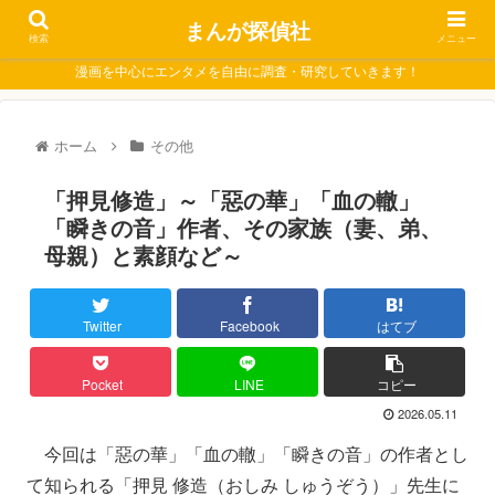
まんが探偵社
検索
メニュー
漫画を中心にエンタメを自由に調査・研究していきます！
ホーム
その他
「押見修造」～「惡の華」「血の轍」
「瞬きの音」作者、その家族（妻、弟、
母親）と素顔など～
Twitter
Facebook
はてブ
Pocket
LINE
コピー
2026.05.11
今回は「惡の華」「血の轍」「瞬きの音」の作者とし
て知られる「押見 修造（おしみ しゅうぞう）」先生に