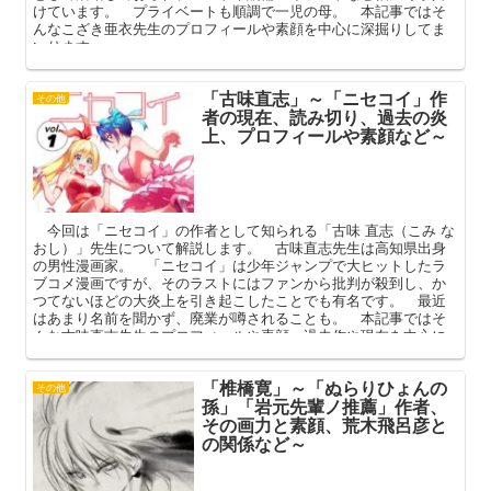
けています。 プライベートも順調で一児の母。 本記事ではそ
んなこざき亜衣先生のプロフィールや素顔を中心に深掘りしてま
いります。
「古味直志」～「ニセコイ」作
その他
者の現在、読み切り、過去の炎
上、プロフィールや素顔など～
今回は「ニセコイ」の作者として知られる「古味 直志（こみ な
おし）」先生について解説します。 古味直志先生は高知県出身
の男性漫画家。 「ニセコイ」は少年ジャンプで大ヒットしたラ
ブコメ漫画ですが、そのラストにはファンから批判が殺到し、か
つてないほどの大炎上を引き起こしたことでも有名です。 最近
はあまり名前を聞かず、廃業が噂されることも。 本記事ではそ
んな古味直志先生のプロフィールや素顔、過去作や現在を中心に
解説してまいります。
「椎橋寛」～「ぬらりひょんの
その他
孫」「岩元先輩ノ推薦」作者、
その画力と素顔、荒木飛呂彦と
の関係など～