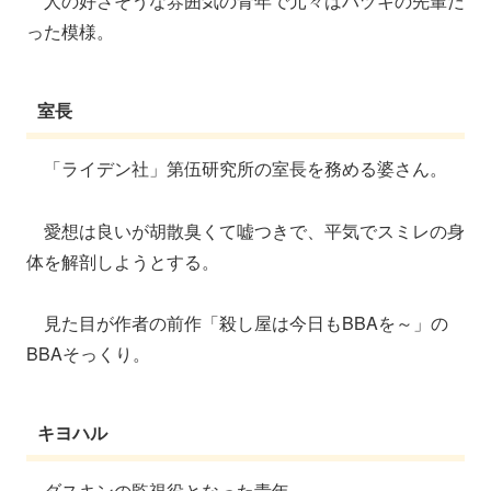
人の好さそうな雰囲気の青年で元々はハヅキの先輩だ
った模様。
室長
「ライデン社」第伍研究所の室長を務める婆さん。
愛想は良いが胡散臭くて嘘つきで、平気でスミレの身
体を解剖しようとする。
見た目が作者の前作「殺し屋は今日もBBAを～」の
BBAそっくり。
キヨハル
ダスキンの監視役となった青年。