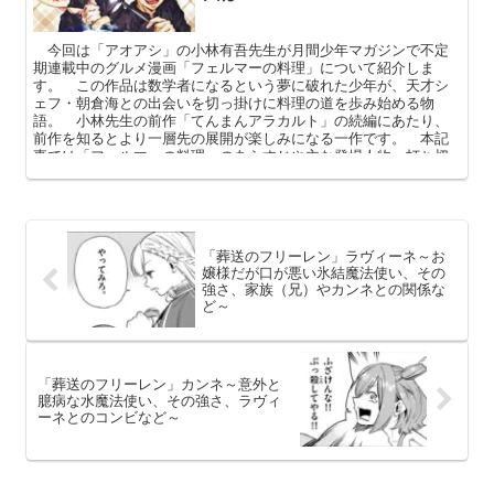
今回は「アオアシ」の小林有吾先生が月間少年マガジンで不定
期連載中のグルメ漫画「フェルマーの料理」について紹介しま
す。 この作品は数学者になるという夢に破れた少年が、天才シ
ェフ・朝倉海との出会いを切っ掛けに料理の道を歩み始める物
語。 小林先生の前作「てんまんアラカルト」の続編にあたり、
前作を知るとより一層先の展開が楽しみになる一作です。 本記
事では「フェルマーの料理」のあらすじや主な登場人物、打ち切
り説が流れる理由などを中心に深掘りしてまいります。
「葬送のフリーレン」ラヴィーネ～お
嬢様だが口が悪い氷結魔法使い、その
強さ、家族（兄）やカンネとの関係な
ど～
「葬送のフリーレン」カンネ～意外と
臆病な水魔法使い、その強さ、ラヴィ
ーネとのコンビなど～