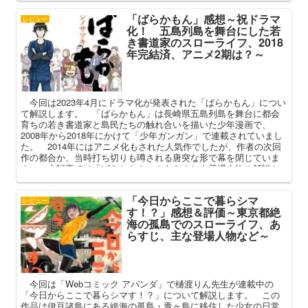
「ばらかもん」感想～祝ドラマ
レビュー
化！ 五島列島を舞台にした若
き書道家のスローライフ、2018
年完結済、アニメ2期は？～
今回は2023年4月にドラマ化が発表された「ばらかもん」につい
て解説します。 「ばらかもん」は長崎県五島列島を舞台に都会
育ちの若き書道家と島民たちの触れ合いを描いた少年漫画で、
2008年から2018年にかけて「少年ガンガン」で連載されていまし
た。 2014年にはアニメ化もされた人気作でしたが、作者の次回
作の都合か、当時打ち切りも噂される唐突な形で幕を閉じていま
す。 本記事では「ばらかもん」のあらすじや登場人物の解説と
共に、当時話題となった終わり方やアニメ2期の可能性について語
ってまいります。
「今日からここで暮らシマ
レビュー
す！？」感想＆評価～東京都絶
海の孤島でのスローライフ、あ
らすじ、主な登場人物など～
今回は「Webコミック アパンダ」で樋渡りん先生が連載中の
「今日からここで暮らシマす！？」について解説します。 この
作品は伊豆諸島にある絶海の孤島・青ヶ島に移住した少女の日常