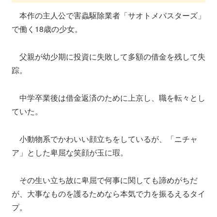
本作の主人公で害蟲駆除業者「サオトメバスターズ」
で働く18歳の少女。
父親が幼少期に投資に失敗して多額の借金を残して失
踪。
中学卒業後は借金返済のために上京し、職を転々とし
ていた。
小動物系でかわいい顔立ちをしているが、「ニチャ
ア」とした卑屈な笑顔が玉に瑕。
その生い立ち故に卑屈で何事に関しても諦めがちだ
が、大事なものを護るためなら本気で力を振るえるタイ
プ。