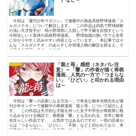
今回は「週刊少年マガジン」で連載中の熱血高校野球漫画「ス
ルガメテオ」について解説します。 この作品は内気で野球経験
の浅い天才投手が、弱小野球部に入部して甲子園を目指すという
今時珍しいド直球の高校野球漫画。 野球知識の無い方でも非常
に分かりやすく読みやすい内容となっています。 本記事ではそ
んな「スルガメテオ」のあらすじや登場人物の解説を踏まえ、そ
の魅力を解説してまいります。
「龍と苺」感想（ネタバレ注
レビュー
意）～「響」の作者が描く将棋
漫画、人気の一方で「つまらな
い」「ひどい」と叩かれる理由
は～
今回は「響～小説家になる方法～」で有名な柳本光晴先生が週
刊少年サンデーで連載中の将棋漫画「龍と苺」について紹介しま
す。 この作品は天才的な才能を持った女子中学生が将棋界に殴
り込みをかける物語で、将棋版「響」とも言われる、非常に柳本
先生らしい作品です。 人気作ではあるのですが、一部の読者か
らは「つまらない」「ひどい」「不快」などと叩かれており、本
記事ではその理由について考察していきたいと思います。