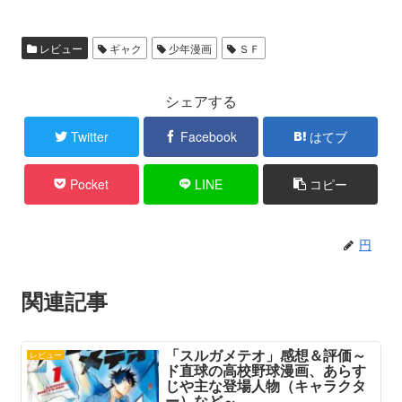
レビュー
ギャク
少年漫画
ＳＦ
シェアする
Twitter
Facebook
はてブ
Pocket
LINE
コピー
円
関連記事
「スルガメテオ」感想＆評価～
レビュー
ド直球の高校野球漫画、あらす
じや主な登場人物（キャラクタ
ー）など～