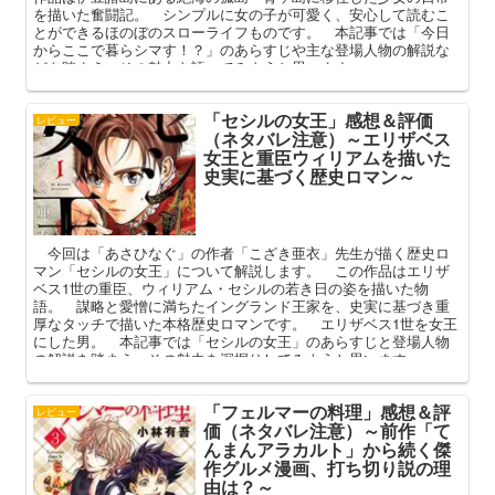
を描いた奮闘記。 シンプルに女の子が可愛く、安心して読むこ
とができるほのぼのスローライフものです。 本記事では「今日
からここで暮らシマす！？」のあらすじや主な登場人物の解説な
どを踏まえ、その魅力を語ってみようと思います。
「セシルの女王」感想＆評価
レビュー
（ネタバレ注意）～エリザベス
女王と重臣ウィリアムを描いた
史実に基づく歴史ロマン～
今回は「あさひなぐ」の作者「こざき亜衣」先生が描く歴史ロ
マン「セシルの女王」について解説します。 この作品はエリザ
ベス1世の重臣、ウィリアム・セシルの若き日の姿を描いた物
語。 謀略と愛憎に満ちたイングランド王家を、史実に基づき重
厚なタッチで描いた本格歴史ロマンです。 エリザベス1世を女王
にした男。 本記事では「セシルの女王」のあらすじと登場人物
の解説を踏まえ、その魅力を深掘りしてみようと思います。
「フェルマーの料理」感想＆評
レビュー
価（ネタバレ注意）～前作「て
んまんアラカルト」から続く傑
作グルメ漫画、打ち切り説の理
由は？～