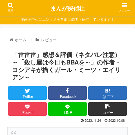
まんが探偵社
検索
メニュー
漫画を中心にエンタメを自由に調査・研究していきます！
ホーム
レビュー
「雷雷雷」感想＆評価（ネタバレ注意）
～「殺し屋は今日もBBAを～」の作者・
ヨシアキが描くガール・ミーツ・エイリ
アン～
Twitter
Facebook
はてブ
Pocket
LINE
コピー
2023.11.24
2023.10.08