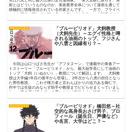
術とはどういうものなのか、美術業界全体について漫画を通じて
積極的に情報発信されている作家さんです。 一方で、プライベ
ートな部分に関しては謎の多い山口つばさ先生。 本記事ではそ
んな先生のプロフィールや素顔を中心に解説してまいります。
「ブルーピリオド」犬飼教授
ブルーピリオド
（犬飼先生）～エグイ性格と噂
される油画のトップ、フジさん
や八雲と因縁有り？～
今回は山口つばさ先生が「アフタヌーン」で連載中の青春アー
トストーリー「ブルーピリオド」から、藝大副学長にして油画の
トップ「犬飼（いぬかい）」教授について解説します。 犬飼教
授は大学編1年目の後半から登場し、2年次から八虎の担任となっ
た男性教授。 これぞ権力者と言わんばかりの迫力ある御仁で、
作中では生徒のみならず助手や教授までビビらせまくっていまし
た。 腹の底が読めず、八雲からは「相当えぐい性格」とも評さ
れた未だ謎の多い存在。 本記事ではそんな藝大編のラスボスと
も言うべき男のプロフィールや人間関係を中心に解説してまいり
「ブルーピリオド」橋田悠～社
ます。
ブルーピリオド
交的な高身長おさげ男子、プロ
フィール（誕生日、声優など）
や名言、大学はどこ？～