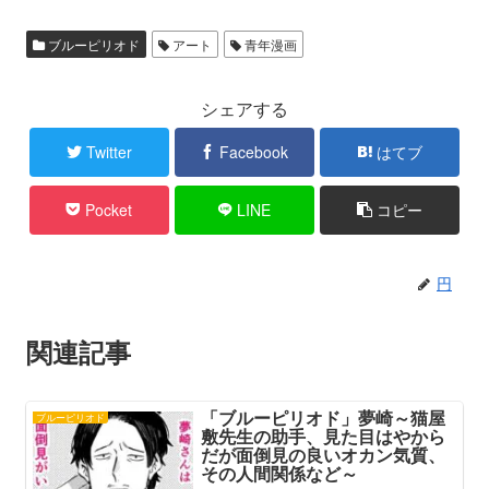
ブルーピリオド
アート
青年漫画
シェアする
Twitter
Facebook
はてブ
Pocket
LINE
コピー
円
関連記事
「ブルーピリオド」夢崎～猫屋
ブルーピリオド
敷先生の助手、見た目はやから
だが面倒見の良いオカン気質、
その人間関係など～