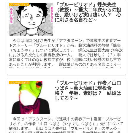
「ブルーピリオド」蝶矢先生
ブルーピリオド
（教授）～藝大二年次からの担
任、緩いけど実は凄い人？ 心
に刺さる名言など～
今回は山口つばさ先生が「アフタヌーン」で連載中の青春アー
トストーリー「ブルーピリオド」から、藝大油画科の教授「蝶矢
（ちょうや）」について解説します。 蝶矢先生は藝大編で2年次
における八虎たちの担当教授の一人。 藝大では珍しく（？）非
常に緩くて圧のない教授ですが、後々地味に凄い経歴の持ち主で
あったことが判明します。 影は薄いもののとある名言により一
気に株を上げた蝶矢先生。 本記事ではそんなゆるゆる教授のプ
ロフィールや登場話を中心に解説してまいります。
「ブルーピリオド」作者／山口
ブルーピリオド
つばさ～藝大油画に現役合
格？ 年齢、素顔は？ 結婚は
してる？～
今回は「アフタヌーン」で連載中の青春アート漫画「ブルーピ
リオド」の作者「山口 つばさ（やまぐち つばさ）」先生について
解説します。 山口つばさ先生は「ブルーピリオド」の主人公・
矢口八虎と同じ藝大出身の女性漫画家。 美大受験に限らず、美