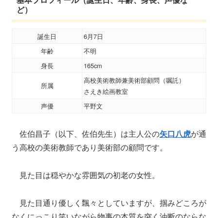
ど）
誕生日
6月7日
年齢
不明
身長
165cm
高校美術教師兼美術部顧問（嘱託）
所属
さえき絵画教室
声優
平野文
佐伯昌子（以下、佐伯先生）は主人公の
矢口八虎
が通
う高校の美術教師であり美術部の顧問です。
見た目は穏やかな雰囲気の初老の女性。
見た目通り優しく飄々としていますが、掴みどころが
なくにっこり笑いながら物事の本質を突く油断のならな