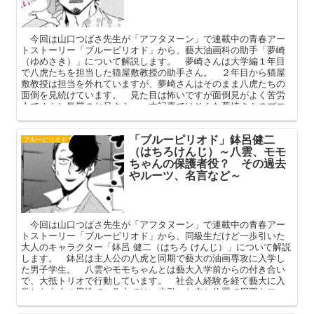
今回は山口つばさ先生が「アフタヌーン」で連載中の青春アー
トストーリー「ブルーピリオド」から、藝大油画科の助手「夢崎
（ゆめさき）」について解説します。 夢崎さんは大学編１年目
で八虎たちを担当した猫屋敷教授の助手さん。 ２年目から猫屋
敷教授は担当を外れていますが、夢崎さんはそのまま八虎たちの
面倒を見続けています。 見た目は怖いですが面倒見がよく苦労
人でオカン気質のお兄さん。 本記事ではそんな夢崎さんのプロ
フィールや人間関係を中心に解説してまいります。
「ブルーピリオド」鉢呂健二
ブルーピリオド
（はちろけんじ）～八雲、モモ
ちゃんの保護者役？ その過去
やルーツ、名言など～
今回は山口つばさ先生が「アフタヌーン」で連載中の青春アー
トストーリー「ブルーピリオド」から、同級生だけど一歩引いた
大人のキャラクター「鉢呂 健二（はちろ けんじ）」について解説
します。 鉢呂は主人公の八虎と同期で藝大の油画専攻に入学し
た男子学生。 八雲やモモちゃんとは藝大入学前からの付き合い
で、大抵トリオで行動しています。 社会人経験を経て藝大に入
学した大人の男性で、作中では一歩引いた立ち位置で周囲をフォ
ローしている鉢呂。 本記事ではそんな彼のプロフィールや過
去、名言を中心に解説してまいります。