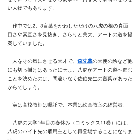
い人物でもあります。
作中では2、3言葉をかわしただけの八虎の根の真面
目さや素直さを見抜き、さらりと美大、アートの道を提
案していました。
人をその気にさせる天才で、
森先輩
の天使の絵など他
にも切っ掛けはあったにせよ、八虎がアートの道へ進む
ことを決めたのは、間違いなく佐伯先生の言葉があった
からでしょう。
実は高校教師は嘱託で、本業は絵画教室の経営者。
八虎の大学1年目の春休み（コミックス11巻）には、
八虎のバイト先の雇用主として再登場することになりま
す。