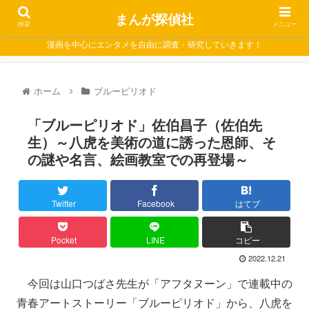
まんが探偵社
検索
メニュー
漫画を中心にエンタメを自由に調査・研究していきます！
ホーム
ブルーピリオド
「ブルーピリオド」佐伯昌子（佐伯先
生）～八虎を美術の道に誘った恩師、そ
の謎や名言、絵画教室での再登場～
Twitter
Facebook
はてブ
Pocket
LINE
コピー
2022.12.21
今回は山口つばさ先生が「アフタヌーン」で連載中の
青春アートストーリー「ブルーピリオド」から、八虎を