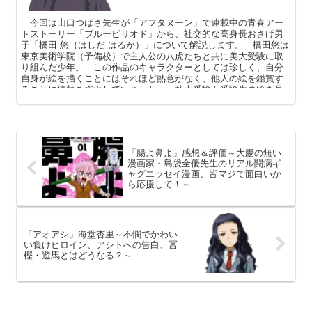
今回は山口つばさ先生が「アフタヌーン」で連載中の青春アー
トストーリー「ブルーピリオド」から、社交的な高身長おさげ男
子「橋田 悠（はしだ はるか）」について解説します。 橋田悠は
東京美術学院（予備校）で主人公の八虎たちと共に美大受験に取
り組んだ少年。 この作品のキャラクターとしては珍しく、自分
自身が絵を描くことにはそれほど熱意がなく、他人の絵を鑑賞す
ることに情熱を燃やしていました。 藝大受験も受験生の絵を見
たいがためという、変わった理由でしたね、 本記事ではそんな
橋田悠のプロフィール（誕生日、身長など）や進路（大学）、作
中での名言を中心に解説してまいります。
「腸よ鼻よ」感想＆評価～大腸の無い
漫画家・島袋全優先生のリアル闘病ギ
ャグエッセイ漫画、皆マジで面白いか
ら応援して！～
「アオアシ」海堂杏里～不憫でかわい
い負けヒロイン、アシトへの告白、冨
樫・遊馬とはどうなる？～