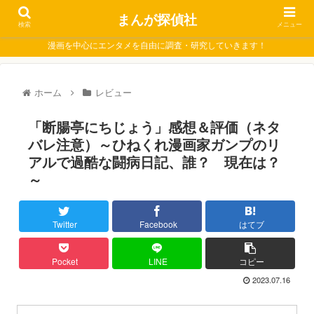
まんが探偵社
検索
メニュー
漫画を中心にエンタメを自由に調査・研究していきます！
ホーム
レビュー
「断腸亭にちじょう」感想＆評価（ネタ
バレ注意）～ひねくれ漫画家ガンプのリ
アルで過酷な闘病日記、誰？ 現在は？
～
Twitter
Facebook
はてブ
Pocket
LINE
コピー
2023.07.16