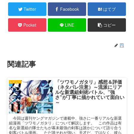
Twitter
Facebook
はてブ
Pocket
LINE
コピー
円
関連記事
「ツワモノガタリ」感想＆評価
レビュー
（ネタバレ注意）～流派にリア
ルな新選組剣術バトル、”強
さ”が丁寧に描かれていて面白い
～
今回は週刊ヤングマガジンで連載中、強さに一番リアルな新選
組漫画「ツワモノガタリ」について解説します。 この作品は有
名な新選組の隊士たちが幕末最強の剣客は誰かについて語り合う
剣客バトル漫画。 ただ誰それが強い、天才だ、ではなく、彼ら