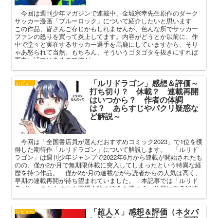
今回は週刊少年マガジンで連載中、金城宗幸先生原作のダーク
サッカー漫画「ブルーロック」について紹介したいと思います
この作品、皆さんご存じかもしれませんが、色んな所でサッカー
ファンの怒りを買って炎上してます。内容がどうとか以前に、作
中で堂々と実在するサッカー選手を馬鹿にしていますから、そり
ゃあ怒られて当然。もちろん、そういうゴタゴタを抜きにすれば
面白い話ではあるのですが……
「ルリドラゴン」感想＆評価～
レビュー
打ち切り？ 休載？ 連載再開
はいつから？ 作者の体調
は？ あらすじやパクリ疑惑な
ど解説～
今回は「全国書店員が選んだおすすめコミック2023」で1位を獲
得した期待作「ルリドラゴン」について解説します。 「ルリド
ラゴン」は週刊少年ジャンプで2022年6月から連載が開始されたも
のの、僅か2か月で無期限休載に突入してしまったという特異な経
歴を持つ作品。 僅か2か月の連載ながら読者からの人気は高く、
早期の連載再開が待ち望まれていました。 本記事では「ルリド
ラゴン」のあらすじや登場人物の紹介を踏まえ、休載に至る経緯
やファンの間で語られる様々な疑惑を中心に解説してまいりま
す。
「超人Ｘ」感想＆評価（ネタバ
レビュー