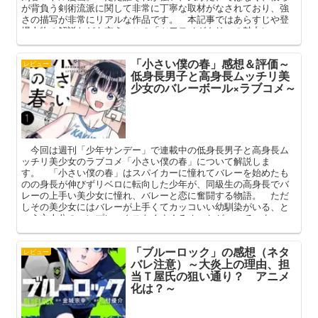
が背負う剣術流派に関して非常に丁寧な取材がなされており、強
さの描写が非常にリアルな作品です。 本記事ではあらすじや登
場人物の解説なども交え、この「ツワモノガタリ」の魅力につい
て語っていこうと思います。
「小さい僕の春」感想＆評価～
レビュー
低身長男子と高身長ムッチリ美
少女のバレーボール×ラブコメ～
今回は週刊「少年サンデー」で連載中の低身長男子と高身長ム
ッチリ美少女のラブコメ「小さい僕の春」について解説しま
す。 「小さい僕の春」はスパイカーに憧れてバレーを始めたも
のの身長が伸びずリベロに転向した少年が、同級生の高身長でバ
レーの上手い美少女に憧れ、バレーと恋に奮闘する物語。 ただ
しその美少女にはバレーが上手くてカッコいい幼馴染がいる、と
いう主人公のコンプレックスをくすぐるオマケがついていま
す。 本記事では「小さい僕の春」のあらすじや登場人物の解説
を踏まえ、その魅力を深掘りしてまいります。
「ブルーロック」の感想（ネタ
レビュー
バレ注意）～大炎上の理由、担
当Ｔ屋氏の狙い通り？ アニメ
化は？～