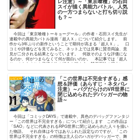
レ注意）～「東京喰種」の石田
スイが描く異能力バトル、人気
の一方つまらないと打ち切り説
も？～
今回は「東京喰種トーキョーグール」の作者・石田スイ先生が
連載中の異能力バトル漫画「超人Ｘ」について紹介します。 前
作から3年ぶりの新作ということで期待が高まる「超人Ｘ」。 口
コミや評価などを見てみると、ネット上では見事に賛否両論、意
見が二分される結果となっています。 何故そのような評価にな
るのか、何がつまらなくて何が面白いのか。 本記事では「超人
Ｘ」のあらすじや登場人物の紹介を踏まえ、賛否両論の理由につ
いて考察してまいります。
「この世界は不完全すぎる」感
レビュー
想＆評価（あらすじ・ネタバレ
注意）～バグだらけのVR世界に
閉じ込められたデバッガーの物
語～
今回は「コミックDAYS」で連載中、異色のデバッグファンタジ
ー「この世界は不完全すぎる」について紹介します この作品は
「SAO」などに代表されるRPG世界に閉じ込められた人々を描い
た物語。 それ自体は今ではありふれた設定なのですが、「この
世界は不完全すぎる」の特徴は主人公のハガがデバッガーで、舞