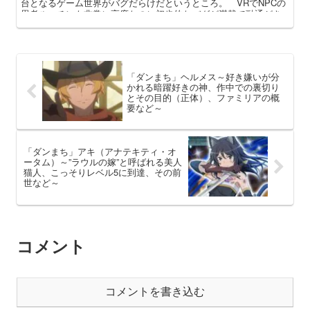
台となるゲーム世界がバグだらけだというところ。 VRでNPCの
思考ルーチンも非常に高度なのに初歩的なバグが満載で融通がき
かない、変なところでリアルな「ゲーム世界」。本記事ではその
魅力と謎に可能な限り迫っていきたいと思います。
「ダンまち」ヘルメス～好き嫌いが分
かれる暗躍好きの神、作中での裏切り
とその目的（正体）、ファミリアの概
要など～
「ダンまち」アキ（アナテキティ・オ
ータム）～”ラウルの嫁”と呼ばれる美人
猫人、こっそりレベル5に到達、その前
世など～
コメント
コメントを書き込む