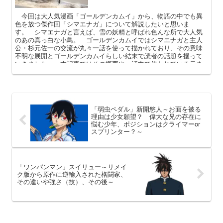
今回は大人気漫画「ゴールデンカムイ」から、物語の中でも異
色を放つ傑作回「シマエナガ」について解説したいと思いま
す。 シマエナガと言えば、雪の妖精と呼ばれ色んな所で大人気
のあの真っ白な小鳥。 ゴールデンカムイではシマエナガと主人
公・杉元佐一の交流が丸々一話を使って描かれており、その意味
不明な展開とゴールデンカムイらしい結末で読者の話題を攫って
いきました。 本記事ではその概要や、話中で使われている元ネ
タ（パロディ）などを中心に、この回が話題となった理由を語っ
てまいります。
「弱虫ペダル」新開悠人～お面を被る
理由は少女願望？ 偉大な兄の存在に
悩む少年、ポジションはクライマーor
スプリンター？～
「ワンパンマン」スイリュー～リメイ
ク版から原作に逆輸入された格闘家、
その違いや強さ（技）、その後～