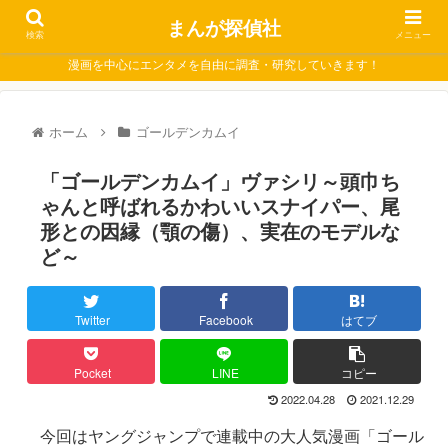
まんが探偵社
検索
メニュー
漫画を中心にエンタメを自由に調査・研究していきます！
ホーム
ゴールデンカムイ
「ゴールデンカムイ」ヴァシリ～頭巾ち
ゃんと呼ばれるかわいいスナイパー、尾
形との因縁（顎の傷）、実在のモデルな
ど～
Twitter
Facebook
はてブ
Pocket
LINE
コピー
2022.04.28
2021.12.29
今回はヤングジャンプで連載中の大人気漫画「ゴール