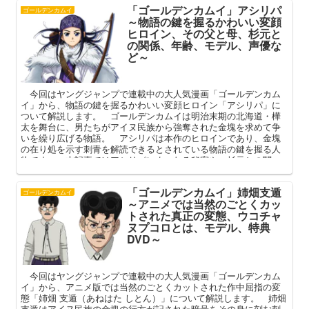
「ゴールデンカムイ」アシリパ
てまいります。
ゴールデンカムイ
～物語の鍵を握るかわいい変顔
ヒロイン、その父と母、杉元と
の関係、年齢、モデル、声優な
ど～
今回はヤングジャンプで連載中の大人気漫画「ゴールデンカム
イ」から、物語の鍵を握るかわいい変顔ヒロイン「アシリパ」に
ついて解説します。 ゴールデンカムイは明治末期の北海道・樺
太を舞台に、男たちがアイヌ民族から強奪された金塊を求めて争
いを繰り広げる物語。 アシリパは本作のヒロインであり、金塊
の在り処を示す刺青を解読できるとされている物語の鍵を握る人
物です。 本記事ではアシリパにまつわる秘密や、杉元との関
係、作中での活躍や言動などを中心に、その魅力を深掘りしてま
いります。
「ゴールデンカムイ」姉畑支遁
ゴールデンカムイ
～アニメでは当然のごとくカッ
トされた真正の変態、ウコチャ
ヌプコロとは、モデル、特典
DVD～
今回はヤングジャンプで連載中の大人気漫画「ゴールデンカム
イ」から、アニメ版では当然のごとくカットされた作中屈指の変
態「姉畑 支遁（あねはた しとん）」について解説します。 姉畑
支遁はアイヌ民族の金塊の行方が記された暗号をその身に刻む刺