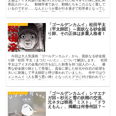
青囚人の一人。 動物学者であり、動物たちをこの上なく愛して
いるのですが……なんというか愛が行き過ぎて犯罪者となってし
まった男です。 この記事に関しても、あまりストレートに書き
すぎると間違いなく規約に引っかかる何とも悩ましい存在。 本
記事では姉畑支遁と「ウコチャヌプコロ」、アニメ版でのカット
「ゴールデンカムイ」松田平太
や特典DVDとなった経緯を中心に語ってまいります。
ゴールデンカムイ
（平太師匠）～面妖なる砂金掘
り師、その正体は多重人格者！
～
今回は大人気漫画「ゴールデンカムイ」から、面妖なる砂金掘
り師「松田 平太（まつだ へいた）」について解説します。 松田
平太はアイヌの金塊の行方を記した刺青を持つ囚人の一人。 優
秀な砂金掘り師として登場し、資金に窮した杉元や白石の欲望を
大いに刺激して平太師匠と呼び慕われていました。 作中ではウ
ェンカムイ（人を襲う悪い神）となったヒグマに付け狙われてい
た平太師匠ですが、実はそのウェンカムイの正体とは…… ホラ
ーテイストな叙述トリックで読者を沸かせた松田平太のエピソー
ドについて、彼のプロフィールや過去を交えつつ語ってまいりま
「ゴールデンカムイ」シマエナ
す。
ゴールデンカムイ
ガ回～杉元と雪の妖精の交流、
元ネタは映画「ミスト」「ドラ
えもん」、掲載は何巻何話？～