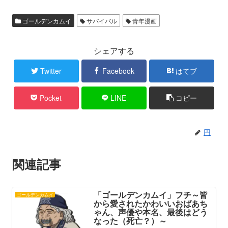
ゴールデンカムイ
サバイバル
青年漫画
シェアする
Twitter
Facebook
はてブ
Pocket
LINE
コピー
円
関連記事
「ゴールデンカムイ」フチ～皆
ゴールデンカムイ
から愛されたかわいいおばあち
ゃん、声優や本名、最後はどう
なった（死亡？）～