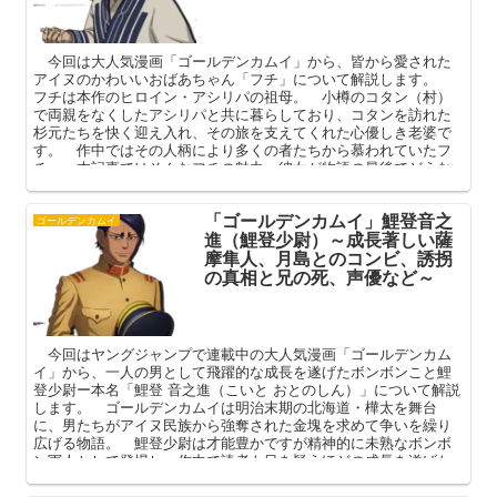
今回は大人気漫画「ゴールデンカムイ」から、皆から愛された
アイヌのかわいいおばあちゃん「フチ」について解説します。
フチは本作のヒロイン・アシリパの祖母。 小樽のコタン（村）
で両親をなくしたアシリパと共に暮らしており、コタンを訪れた
杉元たちを快く迎え入れ、その旅を支えてくれた心優しき老婆で
す。 作中ではその人柄により多くの者たちから慕われていたフ
チ。 本記事ではそんなフチの魅力、彼女が物語の最後でどうな
ったかなどを中心に語ってみようと思います。
「ゴールデンカムイ」鯉登音之
ゴールデンカムイ
進（鯉登少尉）～成長著しい薩
摩隼人、月島とのコンビ、誘拐
の真相と兄の死、声優など～
今回はヤングジャンプで連載中の大人気漫画「ゴールデンカム
イ」から、一人の男として飛躍的な成長を遂げたボンボンこと鯉
登少尉ー本名「鯉登 音之進（こいと おとのしん）」について解説
します。 ゴールデンカムイは明治末期の北海道・樺太を舞台
に、男たちがアイヌ民族から強奪された金塊を求めて争いを繰り
広げる物語。 鯉登少尉は才能豊かですが精神的に未熟なボンボ
ン軍人として登場し、作中で読者も目を疑うほどの成長を遂げた
男です。 本記事では作中での成長著しい鯉登少尉の過去と決意
（裏切り？）、月島とのコンビなどを中心にその魅力を深掘りし