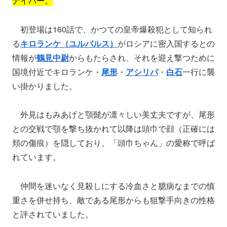
ナイパー。
初登場は160話で、かつての皇帝爆殺犯として知られ
る
キロランケ（ユルバルス）
がロシアに密入国するとの
情報が
鶴見中尉
からもたらされ、それを迎え撃つために
国境付近でキロランケ・
尾形
・
アシリパ
・
白石
一行に襲
い掛かりました。
外見はもみあげと顎髭が凛々しい美丈夫ですが、尾形
との交戦で顎を撃ち抜かれて以降は頭巾で顔（正確には
頬の傷痕）を隠しており、「頭巾ちゃん」の愛称で呼ば
れています。
仲間を迷いなく見殺しにする冷血さと臆病なまでの慎
重さを併せ持ち、敵である尾形からも狙撃手向きの性格
と評されていました。