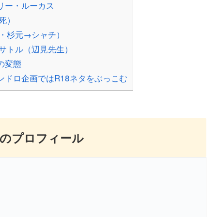
リー・ルーカス
死）
・杉元→シャチ）
サトル（辺見先生）
の変態
ドロ企画ではR18ネタをぶっこむ
雄のプロフィール