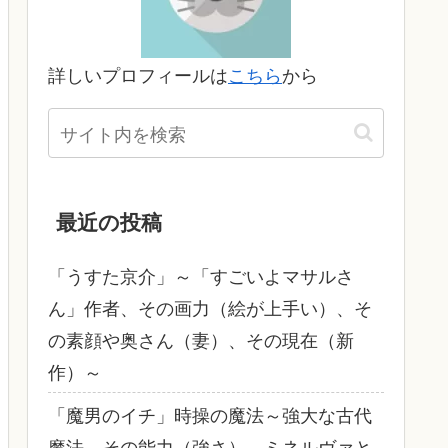
詳しいプロフィールは
こちら
から
最近の投稿
「うすた京介」～「すごいよマサルさ
ん」作者、その画力（絵が上手い）、そ
の素顔や奥さん（妻）、その現在（新
作）～
「魔男のイチ」時操の魔法～強大な古代
魔法、その能力（強さ）、ミネルヴァと