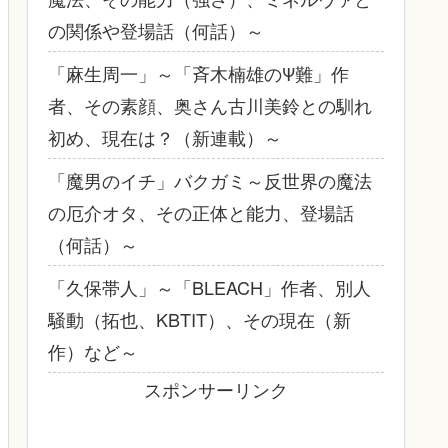
の関係や登場話（何話）～
「麻生周一」～「斉木楠雄のΨ難」作
者、その素顔、奥さん古川美鈴との馴れ
初め、現在は？（新連載）～
「魔男のイチ」バクガミ～反世界の魔法
の厄介オタ、その正体と能力、登場話
（何話）～
「久保帯人」～「BLEACH」作者、別人
騒動（拓也、KBTIT）、その現在（新
作）など～
スポンサーリンク