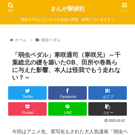
まんが探偵社
検索
メニュー
漫画を中心にエンタメを自由に調査・研究していきます！
ホーム
弱虫ペダル
「弱虫ペダル」寒咲通司（寒咲兄）～千
葉総北の礎を築いたOB、田所や巻島ら
に与えた影響、本人は怪我でもう走れな
い？～
Twitter
Facebook
はてブ
Pocket
LINE
コピー
2023.03.02
今回はアニメ化、実写化もされた大人気漫画「弱虫ペ