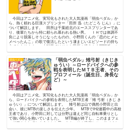
今回はアニメ化、実写化もされた大人気漫画「弱虫ペダル」か
ら、熱く頼れる巨漢スプリンター「田所 迅（たどころ じん）」に
ついて解説します。 田所は千葉総北のエーススプリンターであ
り、後輩たちから特に頼られ慕われる熱い男。 ＩＨでは体調不
良により脱落しそうになったものの、小野田くんの「恋のヒメヒ
メぺったんこ」の歌で復活したという凄まじいエピソードの持ち
主でもあります。 本記事ではそんな田所の過去や人間関係、Ｉ
Ｈでの活躍、大学生活などを中心にその魅力を深掘りしてまいり
ます。
「弱虫ペダル」雉弓射（きじき
弱虫ペダル
ゅうい）～ロードバイクへの参
戦を表明したＭＴＢ王者、その
プロフィール（誕生日、身長な
ど）～
今回はアニメ化、実写化もされた大人気漫画「弱虫ペダル」か
ら、ロードバイクへの参戦を表明したMTB王者「雉 弓射（きじ き
ゅうい）」について解説します。 雉弓射は山で偶然小野田と出
会い、彼にMTBの楽しさを伝えた少年。 MTBでIH2連覇中の高校
王者であり、小野田に対しては分野は違えど同じ自転車乗りとし
て強い関心を抱いていました。 MTB編が終了し、このままフェ
ードアウトしてしまうのかと思いきや、その後何とロードバイク
への参戦を表明した雉弓射。 本記事では彼のプロフィールや作