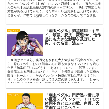
八木 一（あおやぎ はじめ）」について解説します。 青八木は主
人公たち千葉総北高校の2年時の副キャプテン。 決して突出した
才能があるわけでもなく、また華々しい活躍をしたわけでもあり
ませんが、作中では崩壊しそうなチームをその走りでつなぎ止
め、ＩＨでの勝利に貢献してくれました。 今回は青八木と特に
縁の深い手嶋と鏑木との関係、そして必殺技肉弾列車の詳細、大
学予想などを中心に深掘りしていこうと思います。
「弱虫ペダル」御堂筋翔～キモ
弱虫ペダル
イ、最強、脱皮、変態etc、他作
品にも大きな影響を及ぼした
男、その名言、過去～
今回はアニメ化、実写化もされた大人気漫画「弱虫ペダル」か
ら、恐らく作中において読者の心に最も大きなインパクトを残し
た男「御堂筋 翔（みどうすじ あきら）」について解説します。
御堂筋はある意味において「キモさ」を極限まで追求した究極の
敵役（ヒール）。 そのインパクト抜群の言動は突き抜けてお
り、もはやウザさを通り越して名人芸の域にあります。 しかも
ただキモイだけではなく、実際にとんでもなく強く、しっかりと
した過去のバックボーンが存在している御堂筋。 本記事では彼
の幼少期や活躍、周囲に与えた影響などを中心に深掘りしてまい
「弱虫ペダル」田所迅～情に厚
ります。
弱虫ペダル
い巨漢スプリンター、ＩＨでの
体調不良とヒメの歌、声優、大
学編ではどこへ？～