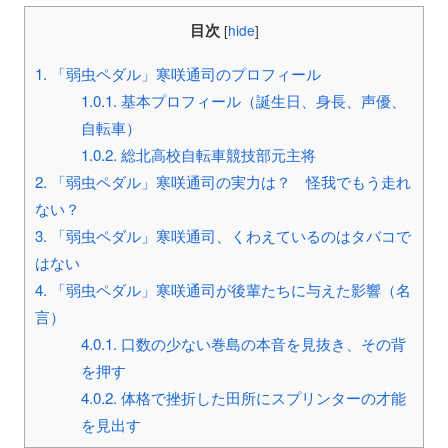
目次
[
hide
]
1.
「弱虫ペダル」寒咲通司のプロフィール
1.0.1.
基本プロフィール（誕生日、身長、声優、
自転車）
1.0.2.
総北高校自転車競技部元主将
2.
「弱虫ペダル」寒咲通司の実力は？ 怪我でもう走れ
ない？
3.
「弱虫ペダル」寒咲通司、くわえているのはタバコで
はない
4.
「弱虫ペダル」寒咲通司が後輩たちに与えた影響（名
言）
4.0.1.
口数の少ない巻島の本音を見抜き、その背
を押す
4.0.2.
体格で挫折した田所にスプリンターの才能
を見出す