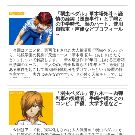
な巻島の活躍と名言、小野田坂道との交流やライバル東堂尽八と
の関係、突然の退部・イギリス留学の経緯などを中心に、彼の魅
「弱虫ペダル」葦木場拓斗～謹
力を深掘りしていきます。
弱虫ペダル
慎の経緯（逆走事件）と手嶋と
の中学時代、顔のハート、使用
自転車・声優などプロフィール
～
今回はアニメ化、実写化もされた大人気漫画「弱虫ペダル」か
ら、箱根学園の長身ド天然エース「葦木場 拓斗（あしきば たく
と）」について解説します。 葦木場は作中2年目における王者箱
根学園のエース。 主人公の小野田坂道らの1学年上で、過去には
ある事件を起こして無期限謹慎処分を受けていたという経歴の持
ち主です。 実力は確かなのですが、ドが付く天然キャラで、口
を開けば間抜けなイメージが先行している葦木場。 本記事では
そんな彼の過去や人間関係、作中での活躍を中心にその魅力を語
ってまいります。
「弱虫ペダル」青八木一～肉弾
弱虫ペダル
列車の後継者、手嶋や鏑木との
コンビ、声優、大学予想など～
今回はアニメ化、実写化もされた大人気漫画「弱虫ペダル」か
ら、口数少なく献身的にチームを支えた総北のスプリンター「青