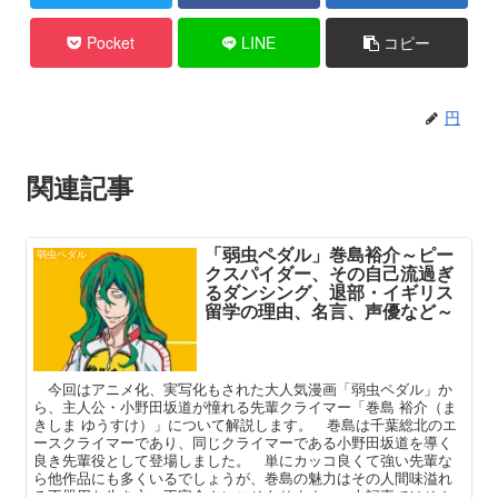
Pocket
LINE
コピー
円
関連記事
「弱虫ペダル」巻島裕介～ピー
弱虫ペダル
クスパイダー、その自己流過ぎ
るダンシング、退部・イギリス
留学の理由、名言、声優など～
今回はアニメ化、実写化もされた大人気漫画「弱虫ペダル」か
ら、主人公・小野田坂道が憧れる先輩クライマー「巻島 裕介（ま
きしま ゆうすけ）」について解説します。 巻島は千葉総北のエ
ースクライマーであり、同じクライマーである小野田坂道を導く
良き先輩役として登場しました。 単にカッコ良くて強い先輩な
ら他作品にも多くいるでしょうが、巻島の魅力はその人間味溢れ
る不器用な生き方、不完全さにこそあります。 本記事ではそん