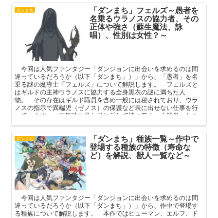
「ダンまち」フェルズ～愚者を
ダンまち
名乗るウラノスの協力者、その
正体や強さ（蘇生魔法、詠
唱）、性別は女性？～
今回は人気ファンタジー「ダンジョンに出会いを求めるのは間
違っているだろうか（以下「ダンまち」）」から、「愚者」を名
乗る謎の魔導士「フェルズ」について解説します。 フェルズと
はギルドの主神ウラノスに協力する全身黒衣の謎に満ちた人
物。 その存在はギルド職員を含め一般には秘されており、ウラ
ノスの指示で異端児（ゼノス）の保護など表に出せない仕事を行
っています。 不気味な見た目に反して情に厚く、人間臭いとこ
ろのあるフェルズ。 本記事ではそんなフェルズのプロフィール
（正体）や強さを中心に解説してまいります。
「ダンまち」種族一覧～作中で
ダンまち
登場する種族の特徴（寿命な
ど）を解説、獣人一覧など～
今回は人気ファンタジー「ダンジョンに出会いを求めるのは間
違っているだろうか（以下「ダンまち」）」から、作中で登場す
る種族について解説します。 本作ではヒューマン、エルフ、ド