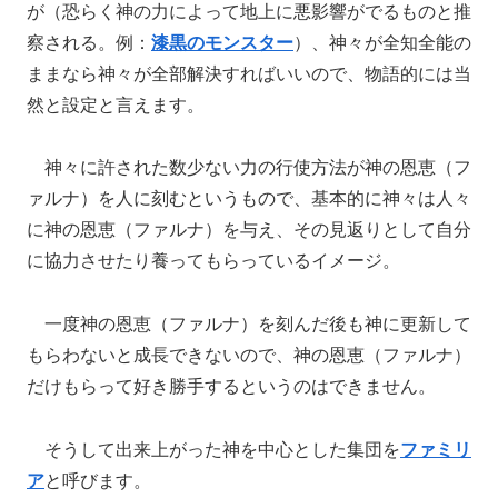
が（恐らく神の力によって地上に悪影響がでるものと推
察される。例：
漆黒のモンスター
）、神々が全知全能の
ままなら神々が全部解決すればいいので、物語的には当
然と設定と言えます。
神々に許された数少ない力の行使方法が神の恩恵（フ
ァルナ）を人に刻むというもので、基本的に神々は人々
に神の恩恵（ファルナ）を与え、その見返りとして自分
に協力させたり養ってもらっているイメージ。
一度神の恩恵（ファルナ）を刻んだ後も神に更新して
もらわないと成長できないので、神の恩恵（ファルナ）
だけもらって好き勝手するというのはできません。
そうして出来上がった神を中心とした集団を
ファミリ
ア
と呼びます。