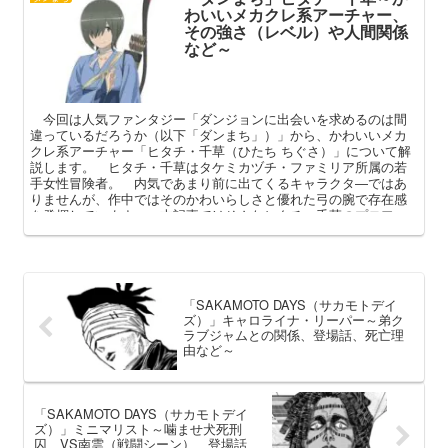
わいいメカクレ系アーチャー、
その強さ（レベル）や人間関係
など～
今回は人気ファンタジー「ダンジョンに出会いを求めるのは間
違っているだろうか（以下「ダンまち」）」から、かわいいメカ
クレ系アーチャー「ヒタチ・千草（ひたち ちぐさ）」について解
説します。 ヒタチ・千草はタケミカヅチ・ファミリア所属の若
手女性冒険者。 内気であまり前に出てくるキャラクタ―ではあ
りませんが、作中ではそのかわいらしさと優れた弓の腕で存在感
を発揮しています。 本記事ではそんなヒタチ・千草のプロフィ
ールや強さ（レベル）、作中での活躍などを中心に解説してまい
ります。
「SAKAMOTO DAYS（サカモトデイ
ズ）」キャロライナ・リーパー～弟ク
ラブジャムとの関係、登場話、死亡理
由など～
「SAKAMOTO DAYS（サカモトデイ
ズ）」ミニマリスト～噛ませ犬死刑
囚、VS南雲（戦闘シーン）、登場話