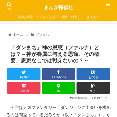
まんが探偵社
検索
メニュー
漫画を中心にエンタメを自由に調査・研究していきます！
ホーム
ダンまち
「ダンまち」神の恩恵（ファルナ）と
は？～神が眷属に与える恩寵、その概
要、恩恵なしでは戦えないの？～
Twitter
Facebook
はてブ
Pocket
LINE
コピー
2025.04.27
2024.12.16
今回は人気ファンタジー「ダンジョンに出会いを求め
るのは間違っているだろうか（以下「ダンまち」）」か