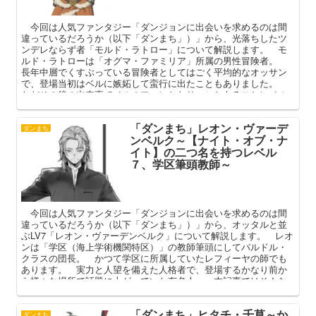
今回は人気ファンタジー「ダンジョンに出会いを求めるのは間
違っているだろうか（以下「ダンまち」）」から、光落ちしたツ
ンデレならず者「モルド・ラトロー」について解説します。 モ
ルド・ラトローは「オグマ・ファミリア」所属の男性冒険者。
長年中層でくすぶっている冒険者としてはごく平均的なオッサン
で、登場当初はベルに嫉妬して蛮行に出たこともありました。
ただその後の出来事でベルのファンとなり、ことあるごとにベル
に味方するツンデレオヤジ。 本記事ではそんなモルド・ラトロ
ーのプロフィールや強さ、作中での活躍やヒロイン力を中心に解
「ダンまち」レオン・ヴァーデ
説してまいります。
ダンまち
ンベルク～【ナイト・オブ・ナ
イト】の二つ名を持つレベル
７、学区筆頭教師～
今回は人気ファンタジー「ダンジョンに出会いを求めるのは間
違っているだろうか（以下「ダンまち」）」から、オッタルと並
ぶLV7「レオン・ヴァーデンベルク」について解説します。 レオ
ンは「学区（海上学術機関特区）」の教師筆頭にしてバルドル・
クラスの団長。 かつて学区に所属していたレフィーヤの師でも
あります。 実力と人望を備えた人格者で、登場するかなり前か
ら様々な場所で話題に上がっていた有名人。 本記事ではそんな
レオンのプロフィールや強さ、彼が所属する学区などを中心に解
説してまいります。
「ダンまち」ヒタチ・千草～か
ダンまち