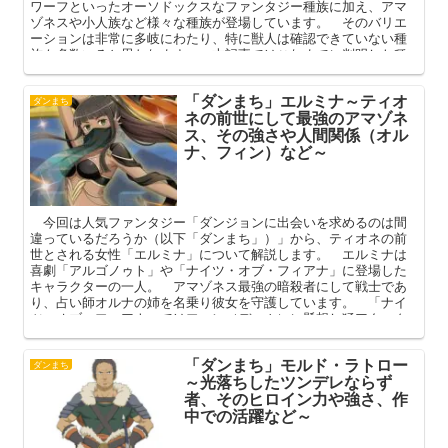
ワーフといったオーソドックスなファンタジー種族に加え、アマ
ゾネスや小人族など様々な種族が登場しています。 そのバリエ
ーションは非常に多岐にわたり、特に獣人は確認できていない種
族も多数いると思われます。 本記事ではこれまでに判明した種
族の特徴（寿命、獣人一覧）などを解説してまいります。
「ダンまち」エルミナ～ティオ
ダンまち
ネの前世にして最強のアマゾネ
ス、その強さや人間関係（オル
ナ、フィン）など～
今回は人気ファンタジー「ダンジョンに出会いを求めるのは間
違っているだろうか（以下「ダンまち」）」から、ティオネの前
世とされる女性「エルミナ」について解説します。 エルミナは
喜劇「アルゴノゥト」や「ナイツ・オブ・フィアナ」に登場した
キャラクターの一人。 アマゾネス最強の暗殺者にして戦士であ
り、占い師オルナの姉を名乗り彼女を守護しています。 「ナイ
ツ・オブ・フィアナ」ではフィン（ディム）に懸想し猛アタック
するヒロインとして奮闘。 本記事ではそんなエルミナのプロフ
ィールや強さ、人間関係を中心に解説してまいります。
「ダンまち」モルド・ラトロー
ダンまち
～光落ちしたツンデレならず
者、そのヒロイン力や強さ、作
中での活躍など～