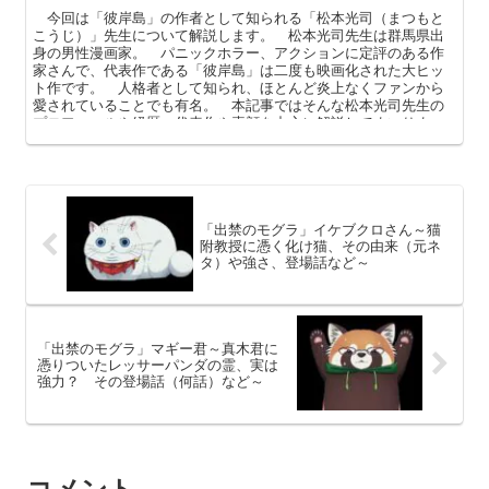
今回は「彼岸島」の作者として知られる「松本光司（まつもと
こうじ）」先生について解説します。 松本光司先生は群馬県出
身の男性漫画家。 パニックホラー、アクションに定評のある作
家さんで、代表作である「彼岸島」は二度も映画化された大ヒッ
ト作です。 人格者として知られ、ほとんど炎上なくファンから
愛されていることでも有名。 本記事ではそんな松本光司先生の
プロフィールや経歴、代表作や素顔を中心に解説してまいりま
す。
「出禁のモグラ」イケブクロさん～猫
附教授に憑く化け猫、その由来（元ネ
タ）や強さ、登場話など～
「出禁のモグラ」マギー君～真木君に
憑りついたレッサーパンダの霊、実は
強力？ その登場話（何話）など～
コメント