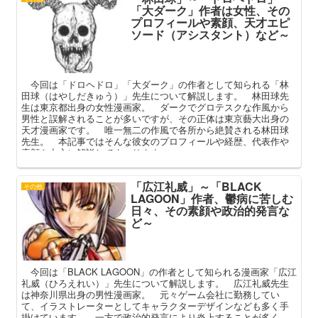
「大ダーク」作者は女性、その
プロフィールや素顔、天才エピ
ソード（アシスタント）など～
今回は「ドロヘドロ」「大ダーク」の作者として知られる「林
田球（はやしだきゅう）」先生について解説します。 林田球先
生は東京都出身の女性漫画家。 ダークでグロテスクな作風から
男性と誤解されることが多いですが、その正体は東京藝大出身の
天才漫画家です。 唯一無二の作風で各所から絶賛される林田球
先生。 本記事ではそんな彼女のプロフィールや経歴、代表作や
素顔を中心に解説してまいります。
「広江礼威」～「BLACK
その他
LAGOON」作者、鬱病に苦しむ
日々、その素顔や政治的発言な
ど～
今回は「BLACK LAGOON」の作者として知られる漫画家「広江
礼威（ひろえれい）」先生について解説します。 広江礼威先生
は神奈川県出身の男性漫画家。 元々ゲーム会社に勤務してい
て、イラストレーターとしてキャラクターデザインなども多く手
掛けています。 一方で政治的発言により炎上することが多く、