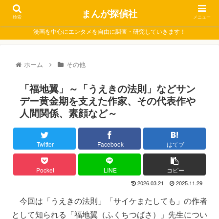
まんが探偵社
検索
メニュー
漫画を中心にエンタメを自由に調査・研究していきます！
ホーム
その他
「福地翼」～「うえきの法則」などサン
デー黄金期を支えた作家、その代表作や
人間関係、素顔など～
Twitter
Facebook
はてブ
Pocket
LINE
コピー
2026.03.21
2025.11.29
今回は「うえきの法則」「サイケまたしても」の作者
として知られる「福地翼（ふくちつばさ）」先生につい