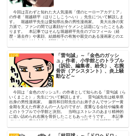
今回は言わずと知れた大人気漫画「僕のヒーローアカデミア」
の作者「堀越耕平（ほりこしこうへい）」先生について解説しま
す。 堀越耕平先生は愛知県出身の男性漫画家。 美大出身の実
力派で、ファンの間では素顔がイケメンと話題になったこともあ
ります。 本記事ではそんな堀越耕平先生のプロフィール（経
歴・過去作）や素顔、結婚相手の有無や親交のある漫画家とのエ
ピソードなどを中心に解説してまいります。
「雷句誠」～「金色のガッシ
その他
ュ」作者、小学館とのトラブル
（訴訟、編集者、紛失）、右腕
骨折（アシスタント）、炎上騒
動など～
今回は「金色のガッシュ‼」の作者として知られる「雷句誠（ら
いくまこと）」先生について解説します。 雷句誠先生は岐阜県
出身の男性漫画家。 藤田和日郎先生のお弟子さんでサンデー黄
金期を支えた作家さんの一人なのですが、度重なる会社や編集者
とのトラブルで小学館と決別。 当時はストレスのあまり精神的
に追い詰められ右腕を骨折したこともあったそうです。 本記事
ではそんな雷句誠先生のプロフィールや経歴、小学館騒動や骨
折、炎上騒動などを中心に解説してまいります。
「林田球」～「ドロヘドロ」
その他