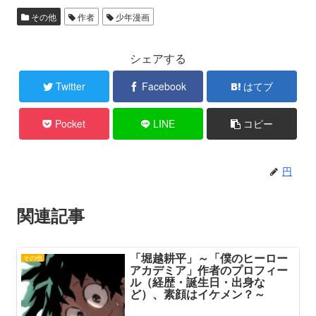
その他
作者
少年漫画
シェアする
Twitter
Facebook
はてブ
Pocket
LINE
コピー
円
関連記事
「堀越耕平」～「僕のヒーロー
その他
アカデミア」作者のプロフィー
ル（経歴・誕生日・出身な
ど）、素顔はイケメン？～