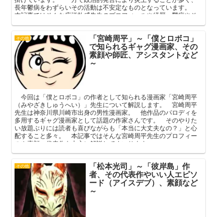
長年鬱病をわずらいその活動は不安定なものとなっています。
本記事ではそんな広江礼威先生のプロフィールや経歴、鬱病やそ
の政治的発言を中心に解説してまいります。
「宮崎周平」～「僕とロボコ」
その他
で知られるギャグ漫画家、その
素顔や師匠、アシスタントなど
～
今回は「僕とロボコ」の作者として知られる漫画家「宮崎周平
（みやざきしゅうへい）」先生について解説します。 宮崎周平
先生は神奈川県川崎市出身の男性漫画家。 他作品のパロディを
多用するギャグ漫画家として話題の作家さんです。 そのやりた
い放題ぶりには読者も喜びながらも「本当に大丈夫なの？」と心
配すること多々。 本記事ではそんな宮崎周平先生のプロフィー
ルや素顔、代表作を中心に解説してまいります。
「松本光司」～「彼岸島」作
その他
者、その代表作やいい人エピソ
ード（アイスデブ）、素顔など
～