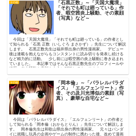
「石黒正数」～「天国大魔境」
その他
「それでも町は廻っている」作
者、暇空茜炎上騒動、その素顔
（写真）など～
今回は「天国大魔境」「それでも町は廻っている」の作者とし
て知られる「石黒 正数（いしぐろ まさかず）」先生について解説
します。 石黒正数先生は福井県出身の男性漫画家。 デビュー
後は連載を抱えながらもコンスタントに読み切りを発表し続ける
など精力的に活動。 少し前には暇空茜の炎上騒動に巻き込まれ
ていました。 本記事ではそんな石黒正数先生のプロフィールや
経歴、炎上騒動や素顔を中心に解説してまいります。
「岡本倫」～「パラレルパラダ
その他
イス」「エルフェンリート」作
者、その及川光博似の素顔（写
真）、豪華な自宅など～
今回は「パラレルパラダイス」「エルフェンリート」の作者と
して知られる「岡本倫（おかもとりん）」先生について解説しま
す。 岡本倫先生は和歌山県出身の男性漫画家。 元々はバンダ
イに就職し玩具の企画やゲームの制作に携わった後、改めて漫画