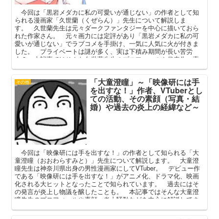
今回は「黒岩メダカに私の可愛いが通じない」の作者として知
られる漫画家「久世蘭（くぜらん）」先生について解説しま
す。 久世蘭先生は元々ダークファンタジーを中心に描いておら
れた作家さん。 元々画力には定評があり「黒岩メダカに私の可
愛いが通じない」でラブコメを手掛け、一気に人気に火が付きま
した。 プライベートは謎が多く、実は下積み期間が長い苦労
人？ 本記事ではそんな久世蘭先生のプロフィールや代表作、素
顔を中心に解説してまいります。
「大童澄瞳」～「映像研には手
その他
を出すな！」作者、VTuberとし
ての活動、その素顔（写真・結
婚）や過去の炎上の経緯など～
今回は「映像研には手を出すな！」の作者として知られる「大
童澄瞳（おおわらすみと）」先生について解説します。 大童澄
瞳先生は神奈川県出身の男性漫画家にしてVTuber。 デビュー作
である「映像研には手を出すな！」がアニメ化、ドラマ化、映画
化される大ヒットとなったことで知られています。 過去にはそ
の発言が炎上し物議を醸したことも。 本記事ではそんな大童澄
瞳先生のプロフィールや素顔、炎上騒動などを中心に解説してま
いります。