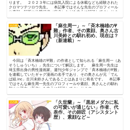
ります。 ２０２３年には病気入院による休載なども経験された
クロマツテツロウ先生。 本記事ではそんな先生のプロフィール
や素顔、師匠や休載経緯（病名）などを中心に解説してまいりま
す。
「麻生周一」～「斉木楠雄のΨ
その他
難」作者、その素顔、奥さん古
川美鈴との馴れ初め、現在は？
（新連載）～
今回は「斉木楠雄のΨ難」の作者として知られる「麻生周一（あ
そうしゅういち）」先生について解説します。 麻生周一先生は
埼玉県出身の男性漫画家。週刊少年ジャンプで「斉木楠雄のΨ難」
を連載していたギャグ漫画の名手であり、その奥さんが元「でん
ぱ組.inc」古川未鈴さんであることはあまりに有名です。 本記事
ではそんな麻生周一先生のプロフィールや素顔、奥さんとの馴れ
初めや現在（新作）を中心に解説してまいります。
「久世蘭」～「黒岩メダカに私
その他
の可愛いが通じない」作者、代
表作、その師匠（アシスタント
歴）、素顔など～