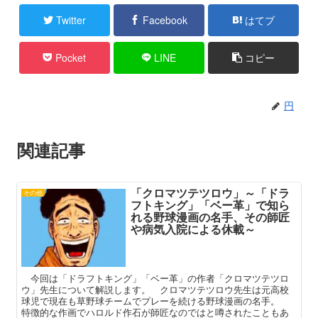
Twitter
Facebook
はてブ
Pocket
LINE
コピー
円
関連記事
「クロマツテツロウ」～「ドラ
その他
フトキング」「ベー革」で知ら
れる野球漫画の名手、その師匠
や病気入院による休載～
今回は「ドラフトキング」「ベー革」の作者「クロマツテツロ
ウ」先生について解説します。 クロマツテツロウ先生は元高校
球児で現在も草野球チームでプレーを続ける野球漫画の名手。
特徴的な作画でハロルド作石が師匠なのではと噂されたこともあ