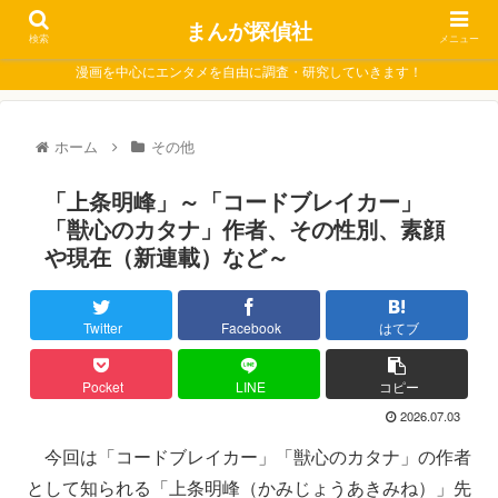
まんが探偵社
検索
メニュー
漫画を中心にエンタメを自由に調査・研究していきます！
ホーム
その他
「上条明峰」～「コードブレイカー」
「獣心のカタナ」作者、その性別、素顔
や現在（新連載）など～
Twitter
Facebook
はてブ
Pocket
LINE
コピー
2026.07.03
今回は「コードブレイカー」「獣心のカタナ」の作者
として知られる「上条明峰（かみじょうあきみね）」先