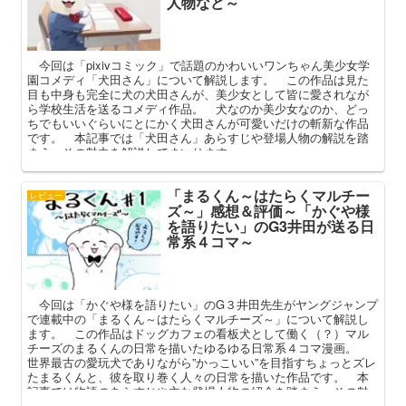
人物など～
今回は「pixivコミック」で話題のかわいいワンちゃん美少女学
園コメディ「犬田さん」について解説します。 この作品は見た
目も中身も完全に犬の犬田さんが、美少女として皆に愛されなが
ら学校生活を送るコメディ作品。 犬なのか美少女なのか、どっ
ちでもいいぐらいにとにかく犬田さんが可愛いだけの斬新な作品
です。 本記事では「犬田さん」あらすじや登場人物の解説を踏
まえ、その魅力を解説してまいります。
「まるくん～はたらくマルチー
レビュー
ズ～」感想＆評価～「かぐや様
を語りたい」のG3井田が送る日
常系４コマ～
今回は「かぐや様を語りたい」のG３井田先生がヤングジャンプ
で連載中の「まるくん～はたらくマルチーズ～」について解説し
ます。 この作品はドッグカフェの看板犬として働く（？）マル
チーズのまるくんの日常を描いたゆるゆる日常系４コマ漫画。
世界最古の愛玩犬でありながら”かっこいい”を目指すちょっとズレ
たまるくんと、彼を取り巻く人々の日常を描いた作品です。 本
記事では物語のあらすじや主な登場人物の紹介を踏まえ、その魅
力を深堀してみたいと思います。