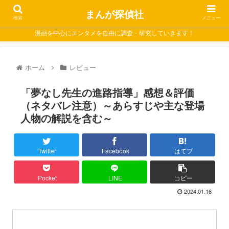
まんが探偵社
検索
メニュー
漫画を中心にエンタメを自由に調査・研究していきます！
ホーム
レビュー
「夢なし先生の進路指導」感想＆評価
（ネタバレ注意）～あらすじや主な登場
人物の解説を含む～
Twitter
Facebook
はてブ
Pocket
LINE
コピー
2024.01.16