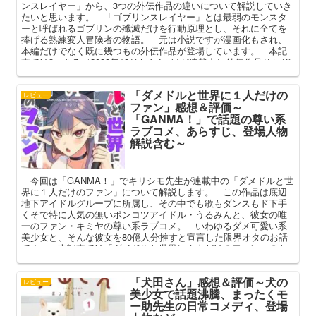
ンスレイヤー」から、3つの外伝作品の違いについて解説していき
たいと思います。 「ゴブリンスレイヤー」とは最弱のモンスタ
ーと呼ばれるゴブリンの殲滅だけを行動原理とし、それに全てを
捧げる熟練変人冒険者の物語。 元は小説ですが漫画化もされ、
本編だけでなく既に幾つもの外伝作品が登場しています。 本記
事では3つある（2022年12月から4つ目が連載中）外伝作品それぞ
れの特徴と違いについて解説してまいります。
「ダメドルと世界に１人だけの
レビュー
ファン」感想＆評価～
「GANMA！」で話題の尊い系
ラブコメ、あらすじ、登場人物
解説含む～
今回は「GANMA！」でキリシモ先生が連載中の「ダメドルと世
界に１人だけのファン」について解説します。 この作品は底辺
地下アイドルグループに所属し、その中でも歌もダンスもド下手
くそで特に人気の無いポンコツアイドル・うるみんと、彼女の唯
一のファン・キミヤの尊い系ラブコメ。 いわゆるダメ可愛い系
美少女と、そんな彼女を80億人分推すと宣言した限界オタのお話
です。 本記事では「ダメドルと世界に１人だけのファン」のあ
らすじ、登場人物の解説を交え、その魅力を深掘りしてみようと
思います。
「犬田さん」感想＆評価～犬の
レビュー
美少女で話題沸騰、まったくモ
ー助先生の日常コメディ、登場