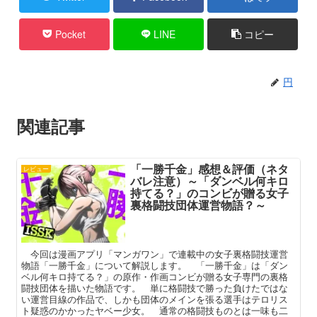
Pocket
LINE
コピー
円
関連記事
「一勝千金」感想＆評価（ネタ
レビュー
バレ注意）～「ダンベル何キロ
持てる？」のコンビが贈る女子
裏格闘技団体運営物語？～
今回は漫画アプリ「マンガワン」で連載中の女子裏格闘技運営
物語「一勝千金」について解説します。 「一勝千金」は「ダン
ベル何キロ持てる？」の原作・作画コンビが贈る女子専門の裏格
闘技団体を描いた物語です。 単に格闘技で勝った負けたではな
い運営目線の作品で、しかも団体のメインを張る選手はテロリス
ト疑惑のかかったヤベー少女。 通常の格闘技ものとは一味も二