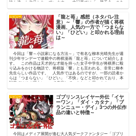
味も違った作品となっています。 本記事では「一勝千金」のあ
らすじや登場人物の解説を交えつつ、この作品の魅力について語
ってまいります。
「龍と苺」感想（ネタバレ注
レビュー
意）～「響」の作者が描く将棋
漫画、人気の一方で「つまらな
い」「ひどい」と叩かれる理由
は～
今回は「響～小説家になる方法～」で有名な柳本光晴先生が週
刊少年サンデーで連載中の将棋漫画「龍と苺」について紹介しま
す。 この作品は天才的な才能を持った女子中学生が将棋界に殴
り込みをかける物語で、将棋版「響」とも言われる、非常に柳本
先生らしい作品です。 人気作ではあるのですが、一部の読者か
らは「つまらない」「ひどい」「不快」などと叩かれており、本
記事ではその理由について考察していきたいと思います。
ゴブリンスレイヤー外伝「イヤ
レビュー
ーワン」「ダイ・カタナ」「ブ
ランニュー・デイ」3つの外伝作
品の違いと特徴～
今回はメディア展開が進む大人気ダークファンタジー「ゴブリ