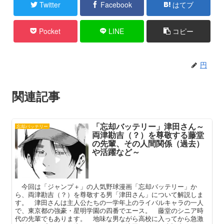
Twitter
Facebook
はてブ
Pocket
LINE
コピー
円
関連記事
「忘却バッテリー」津田さん～
忘却バッテリー
両津勘吉（？）を尊敬する藤堂
の先輩、その人間関係（過去）
や活躍など～
今回は「ジャンプ＋」の人気野球漫画「忘却バッテリー」か
ら、両津勘吉（？）を尊敬する男「津田さん」について解説しま
す。 津田さんは主人公たちの一学年上のライバルキャラの一人
で、東京都の強豪・星明学園の四番でエース。 藤堂のシニア時
代の先輩でもあります。 地味な男ながら高校に入ってから急激