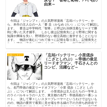
由来～
今回は「ジャンプ＋」の人気野球漫画「忘却バッテリー」か
ら、本作の主人公の一人「要 圭（かなめ けい）」について解説し
ます。 要圭は中学時代「智将」と呼ばれ冷静沈着なリードで勝
利に導いた天才捕手。 しかし彼は記憶喪失により野球に関する
知識や興味を失い、野球部のない都立高校に進学することになり
ます。 物語が進むにつれて徐々に記憶を取り戻し、記憶喪失と
なった理由（過去）が明かされていく要圭。 本記事ではそんな
彼のプロフィールや過去、智将と恥将の違いなどを中心に解説し
てまいります。
「忘却バッテリー」小里偲歩
忘却バッテリー
（こざとしのぶ）～帝徳の俊足
リードオフマン、千石さんとの
コンビ、活躍など～
今回は「ジャンプ＋」の人気野球漫画「忘却バッテリー」か
ら、名門帝徳の俊足リードオフマン「小里 偲歩（こざと しの
ぶ）」について解説します。 小里偲歩は主人公たちの一学年上
のライバルキャラの一人で、東京都の名門・帝徳高校の一番ショ
ート。 決して華々しいスタープレーヤーというわけではないも
のの、物語の要所で着実に見せ場を作る縁の下の力持ち的存在で
す。 作中ではマイペース千石さんとのコンビも人気。 本記事