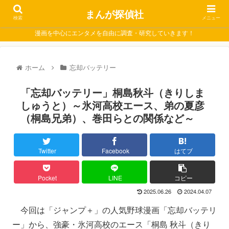
まんが探偵社
検索
メニュー
漫画を中心にエンタメを自由に調査・研究していきます！
ホーム
忘却バッテリー
「忘却バッテリー」桐島秋斗（きりしま
しゅうと）～氷河高校エース、弟の夏彦
（桐島兄弟）、巻田らとの関係など～
Twitter
Facebook
はてブ
Pocket
LINE
コピー
2025.06.26
2024.04.07
今回は「ジャンプ＋」の人気野球漫画「忘却バッテリ
ー」から、強豪・氷河高校のエース「桐島 秋斗（きり