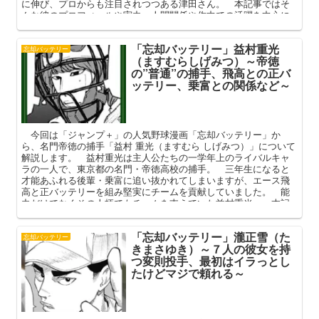
に伸び、プロからも注目されつつある津田さん。 本記事ではそ
んな彼のプロフィールや実力、人間関係や作中での活躍を中心に
解説してまいります。
「忘却バッテリー」益村重光
忘却バッテリー
（ますむらしげみつ）～帝徳
の”普通”の捕手、飛高との正バ
ッテリー、乗富との関係など～
今回は「ジャンプ＋」の人気野球漫画「忘却バッテリー」か
ら、名門帝徳の捕手「益村 重光（ますむら しげみつ）」について
解説します。 益村重光は主人公たちの一学年上のライバルキャ
ラの一人で、東京都の名門・帝徳高校の捕手。 三年生になると
才能あふれる後輩・乗富に追い抜かれてしまいますが、エース飛
高と正バッテリーを組み堅実にチームを貢献していました。 能
力だけでなくその人柄でもチームを支えていた益村重光。 本記
事ではそんな彼のプロフィールや人間関係、作中での活躍を中心
に解説してまいります。
「忘却バッテリー」瀧正雪（た
忘却バッテリー
きまさゆき）～７人の彼女を持
つ変則投手、最初はイラっとし
たけどマジで頼れる～