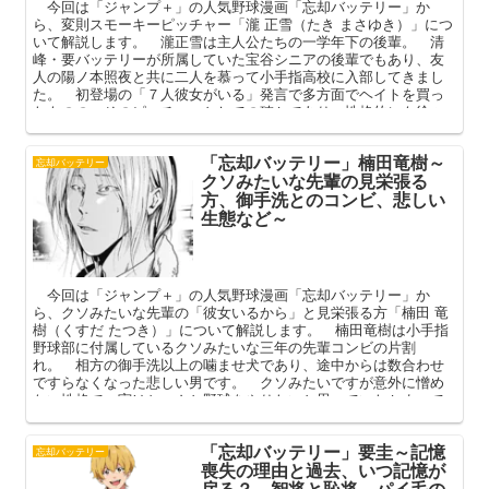
今回は「ジャンプ＋」の人気野球漫画「忘却バッテリー」か
ら、変則スモーキーピッチャー「瀧 正雪（たき まさゆき）」につ
いて解説します。 瀧正雪は主人公たちの一学年下の後輩。 清
峰・要バッテリーが所属していた宝谷シニアの後輩でもあり、友
人の陽ノ本照夜と共に二人を慕って小手指高校に入部してきまし
た。 初登場の「７人彼女がいる」発言で多方面でヘイトを買っ
たものの、そのピッチャーとしての確かであり、性格的にも徐々
に可愛げがでてきた瀧正雪。 本記事ではそんな彼のプロフィー
ルや過去、彼女や作中での活躍を中心に解説してまいります。
「忘却バッテリー」楠田竜樹～
忘却バッテリー
クソみたいな先輩の見栄張る
方、御手洗とのコンビ、悲しい
生態など～
今回は「ジャンプ＋」の人気野球漫画「忘却バッテリー」か
ら、クソみたいな先輩の「彼女いるから」と見栄張る方「楠田 竜
樹（くすだ たつき）」について解説します。 楠田竜樹は小手指
野球部に付属しているクソみたいな三年の先輩コンビの片割
れ。 相方の御手洗以上の噛ませ犬であり、途中からは数合わせ
ですらなくなった悲しい男です。 クソみたいですが意外に憎め
ない性格で、実はちゃんと野球をやりたいと思っていたかまって
ちゃん。 本記事ではそんな楠田竜樹のプロフィールや人間関係
を中心に解説してまいります。
「忘却バッテリー」要圭～記憶
忘却バッテリー
喪失の理由と過去、いつ記憶が
戻る？ 智将と恥将、パイ毛の