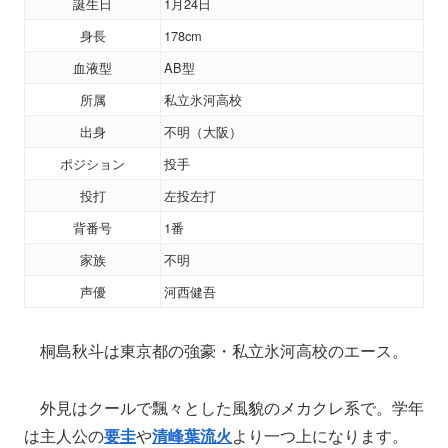
誕生日
1月24日
身長
178cm
血液型
AB型
所属
私立氷河高校
出身
不明（大阪）
ポジション
投手
投打
左投左打
背番号
1番
家族
不明
声優
河西健吾
桐島秋斗は東京都の強豪・私立氷河高校のエース。
外見はクールで飄々とした風貌のメカクレ系で。学年
は主人公の
要圭
や
清峰葉流火
より一つ上になります。