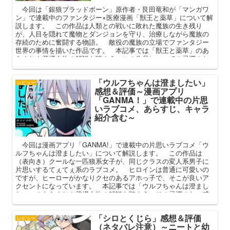
今回は「銀狼ブラッドボーン」原作者・艮田竜和が「マンガワ
ン」で連載中のファンタジー×医療漫画「獣王と薬草」について解
説します。 この作品は人類との戦いに敗れた魔族の生き残り
が、人目を隠れて魔物とダンジョンを守り、治療しながら魔族の
存続のために奮闘する物語。 敵役の魔族の立場でファンタジー
世界の事情を描いた作品です。 本記事では「獣王と薬草」のあ
らすじや登場人物の解説も踏まえ、この作品についての忌憚のな
い感想を述べていこうと思います。
「ウルフちゃんは澄ましたい」
レビュー
感想＆評価～漫画アプリ
「GANMA！」で連載中の片思
いラブコメ、あらすじ、キャラ
紹介含む～
今回は漫画アプリ「GANMA!」で連載中の片思いラブコメ「ウ
ルフちゃんは澄ましたい」について解説します。 この作品は
（表向き）クールな一匹狼系女子が、同じクラスの変人系男子に
片思いするてぇてぇ系のラブコメ。 ヒロインは普通に可愛いの
ですが、ヒーローがかなりクセのあるアホっ子で、そこが良いア
クセントになっています。 本記事では「ウルフちゃんは澄まし
たい」のあらすじや登場人物の解説を踏まえ、その忌憚のない感
想を語ってみようと思います。
「シロとくじら」感想＆評価
レビュー
（ネタバレ注意）～ニートと幼