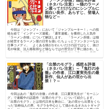
（ネタバレ注意）～猫のラーメ
ン屋ってだけなのにシンプルに
面白い良作、あらすじ、登場人
物など～
今回は「ジャンプ＋」において「ジャンプルーキー！」への投
稿を経て「インディーズ連載」「通常連載」を獲得した人気作
「ラーメン赤猫」について解説します。 「ラーメン赤猫」は猫
が経営するラーメン屋の日常を描いたちょっとファンタジーなお
仕事コメディ。 よくある猫がかわいいだけの話ではなく、抜け
毛や味覚、法人格取得など猫ならではの苦労が丁寧に描かれ、し
っかりと作り込まれた良作です。 本記事では「ラーメン赤猫」
のあらすじや主な登場人物の解説を踏まえ、その魅力を語ってま
いります。
「出禁のモグラ」感想＆評価
レビュー
（ネタバレ注意）～『鬼灯の冷
徹』の作者、江口夏実先生の最
新作、仙人があの世から出
禁！？～
今回はあの「鬼灯の冷徹」の作者、江口夏実先生が「モーニン
グ」で連載中の話題作「出禁のモグラ」について紹介します。
「出禁のモグラ」とは現代日本を舞台に、”あの世から出禁をくら
った”自称仙人の男、モグラを中心として描かれるオカルトギャグ