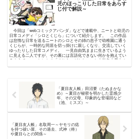
児のほっこりした日常をあらす
じ付で解説～
今回は「webコミックアパンダ」などで連載中、ニートと幼児の
日常コメディ「シロとくじら」について紹介します。 この作品
は怠惰な日常を送るニートのシロとその姉の息子で幼稚園に通う
くじらが、一時的な同居を切っ掛けに親しくなり、交流していく
ゆったりした日常コメディ。 一見自由気ままに生きているよう
に見える二人ですが、その裏には言語化できない何かを抱えてい
るようで…… とにかく「くじら」がかわいいと人気急上昇中の
この作品。 本記事ではあらすじと登場人物の紹介を交えつつ、
その魅力を解説してまいります。
「夏目友人帳」田沼要（たぬまかな
め）～夏目が秘密を明かした霊感少
年、その父母、印象的な登場回など
（池、ミスズ）～
「夏目友人帳」名取周一～ヤモリの痣
を持つ祓い屋、その過去、式神（柊）
や夏目らとの関係～