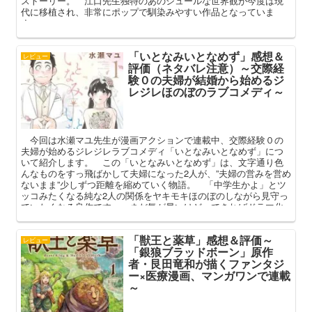
ストーリー。 江口先生独特のあのシュールな世界観が今度は現
代に移植され、非常にポップで馴染みやすい作品となっていま
す。
「いとなみいとなめず」感想＆
レビュー
評価（ネタバレ注意）～交際経
験０の夫婦が結婚から始めるジ
レジレほのぼのラブコメディ～
今回は水瀬マユ先生が漫画アクションで連載中、交際経験０の
夫婦が始めるジレジレラブコメディ「いとなみいとなめず」につ
いて紹介します。 この「いとなみいとなめず」は、文字通り色
んなものをすっ飛ばかして夫婦になった2人が、”夫婦の営みを営め
ないまま”少しずつ距離を縮めていく物語。 「中学生かよ」とツ
ッコみたくなる純な2人の関係をヤキモキほのぼのしながら見守っ
ていたくなる良作です。 まだ気が早いけど、できればドラマ化
して欲しいなぁ……
「獣王と薬草」感想＆評価～
レビュー
「銀狼ブラッドボーン」原作
者・艮田竜和が描くファンタジ
ー×医療漫画、マンガワンで連載
～