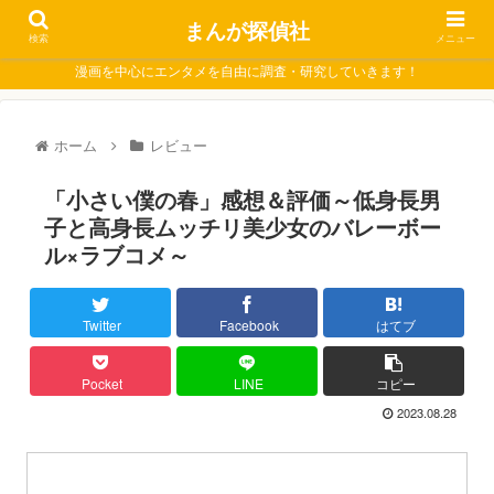
まんが探偵社
検索
メニュー
漫画を中心にエンタメを自由に調査・研究していきます！
ホーム
レビュー
「小さい僕の春」感想＆評価～低身長男
子と高身長ムッチリ美少女のバレーボー
ル×ラブコメ～
Twitter
Facebook
はてブ
Pocket
LINE
コピー
2023.08.28