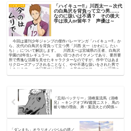
「ハイキュー‼」川西太一～次代
ハイキュー‼
の白鳥沢を背負って立つ男……
なのに扱いは不遇？ その後大
学は浪人or留年？ 声優は～
今回は週刊少年ジャンプの傑作バレーマンガ「ハイキュー‼」か
ら、次代の白鳥沢を背負って立つ男「川西 太一（かわにし たい
ち）」について解説します。 川西太一は宮城県の王者、白鳥沢
学園の2年生レギュラー。 鋭い目つきのイケメンであり、要所要
所で秀逸な活躍を見せたキャラクターなのですが、作中ではあま
りクローズアップされることなく、やや不遇な扱いをされた男で
もあります。 本記事では川西太一の基本プロフィールや活躍に
加え、扱いが不遇とされる理由やその後の進路（浪人or留年）など
を中心に語っていこうと思います。
「忘却バッテリー」清峰葉流馬（清峰
兄）～キングオブAV鑑賞ニスト、馬の
被り物の理由、弟・葉流火との関係～
「ダンまち」オラリオ／バベルの塔／