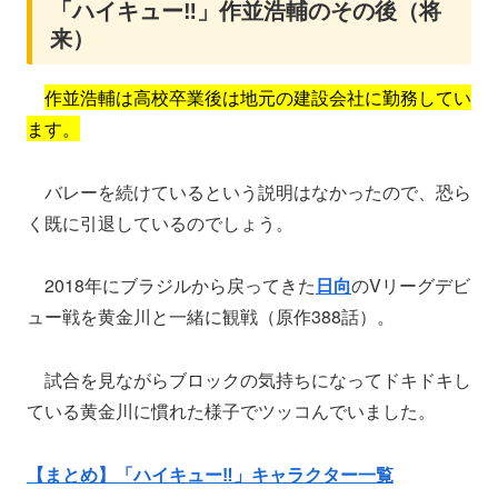
「ハイキュー‼」作並浩輔のその後（将
来）
作並浩輔は高校卒業後は地元の建設会社に勤務してい
ます。
バレーを続けているという説明はなかったので、恐ら
く既に引退しているのでしょう。
2018年にブラジルから戻ってきた
日向
のVリーグデビ
ュー戦を黄金川と一緒に観戦（原作388話）。
試合を見ながらブロックの気持ちになってドキドキし
ている黄金川に慣れた様子でツッコんでいました。
【まとめ】「ハイキュー‼」キャラクター一覧