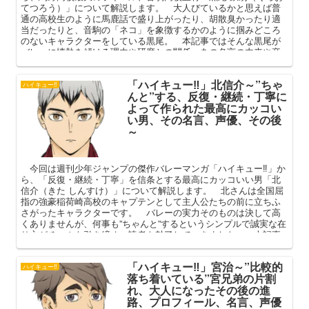
てつろう）」について解説します。 大人びているかと思えば普
通の高校生のように馬鹿話で盛り上がったり、胡散臭かったり適
当だったりと、音駒の「ネコ」を象徴するかのように掴みどころ
のないキャラクターをしている黒尾。 本記事ではそんな黒尾が
バレーに情熱を傾ける理由や研磨との関係、あの名言の由来や卒
業後の進路などを中心に語っていこうと思います。
「ハイキュー‼」北信介～”ちゃ
ハイキュー‼
んと”する、反復・継続・丁寧に
よって作られた最高にカッコい
い男、その名言、声優、その後
～
今回は週刊少年ジャンプの傑作バレーマンガ「ハイキュー‼」か
ら、「反復・継続・丁寧」を信条とする最高にカッコいい男「北
信介（きた しんすけ）」について解説します。 北さんは全国屈
指の強豪稲荷崎高校のキャプテンとして主人公たちの前に立ちふ
さがったキャラクターです。 バレーの実力そのものは決して高
くありませんが、何事も”ちゃんと”するというシンプルで誠実な在
り方がチームを引き締め、読者を魅了していきました。 本記事
ではそんな北さんの魅力を、人間関係や名言、その後の進路、お
ばあちゃん子というギャップを中心に語ってまいります。
「ハイキュー‼」宮治～”比較的
ハイキュー‼
落ち着いている”宮兄弟の片割
れ、大人になったその後の進
路、プロフィール、名言、声優