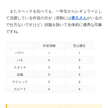
またスペックを比べても、一年生からレギュラーとし
て活躍している作並の方が（音駒には
夜久さん
がいるの
で仕方ないですけど）頭脳を除いて全体的に優秀な印象
ですね。
作並浩輔
芝山優生
パワー
1
1
バネ
4
3
スタミナ
3
2
頭脳
2
3
テクニック
3
2
スピード
4
4