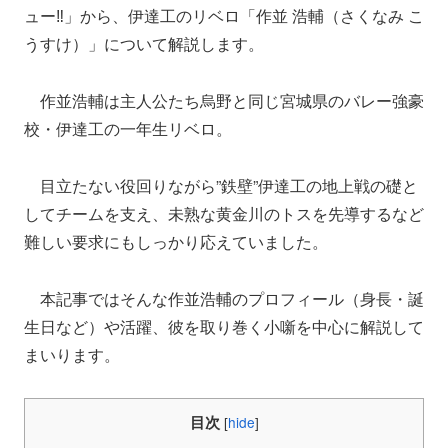
ュー‼」から、伊達工のリベロ「作並 浩輔（さくなみ こ
うすけ）」について解説します。
作並浩輔は主人公たち烏野と同じ宮城県のバレー強豪
校・伊達工の一年生リベロ。
目立たない役回りながら”鉄壁”伊達工の地上戦の礎と
してチームを支え、未熟な黄金川のトスを先導するなど
難しい要求にもしっかり応えていました。
本記事ではそんな作並浩輔のプロフィール（身長・誕
生日など）や活躍、彼を取り巻く小噺を中心に解説して
まいります。
目次
[
hide
]