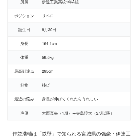
所属
伊達工業高校1年A組
ポジション
リベロ
誕生日
8月30日
身長
164.1cm
体重
59.5kg
最高到達点
295cm
好物
柿ピー
最近の悩み
身長が伸びてくれたらうれしい
声優
大西真央（1期）→寺島惇太（2期以降）
作並浩輔は「鉄壁」で知られる宮城県の強豪・伊達工