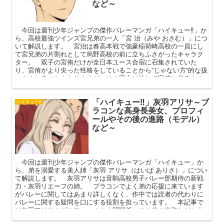
など～
今回は週刊少年ジャンプの傑作バレーマンガ「ハイキュー‼」か
ら、高校最強ツインズ宮兄弟の一人「宮 治（みや おさむ）」につ
いて解説します。 宮治は春高本戦で強豪稲荷崎高校の一員にし
て宮兄弟の片割れとして烏野高校の前に立ちふさがったキャラク
ター。 双子の宮侑だけが全日本ユース合宿に召集されていた
り、宮侑がより尖った性格をしていることから”じゃない方”的な扱
いをされることもありますが、その実力は決して宮侑に劣るもの
ではありません。 本記事では宮治の基本プロフィールや人間関
係に加え、卒業後バレーを辞めて別の道を選んだ理由なども交え
「ハイキュー‼」灰羽アリサ～ブ
て、その魅力について語ってまいります。
ハイキュー‼
ラコンな高身長美女、プロフィ
ールやその後の進路（モデル）
など～
今回は週刊少年ジャンプの傑作バレーマンガ「ハイキュー」か
ら、弟を溺愛する美人姉「灰羽 アリサ（はいば ありさ）」につい
て解説します。 灰羽アリサは音駒高校男子バレー部期待の新戦
力・灰羽リエーフの姉。 ブラコンでよく弟の応援に来ています
がバレーに関してはあまり詳しくなく、作中では読者の代わりに
バレーに関する疑問を口にする役割を担っています。 本記事で
は灰羽アリサのプロフィールや人間関係、その後の進路などを中
心に解説してまいります。