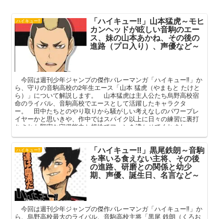
「ハイキュー‼」山本猛虎～モヒ
ハイキュー‼
カンヘッドが眩しい音駒のエー
ス、妹の山本あかね、その後の
進路（プロ入り）、声優など～
今回は週刊少年ジャンプの傑作バレーマンガ「ハイキュー‼」か
ら、守りの音駒高校の2年生エース「山本 猛虎（やまもと たけと
ら）」について解説します。 山本猛虎は主人公たち烏野高校宿
命のライバル、音駒高校でエースとして活躍したキャラクタ
ー。 田中たちとのやり取りから騒がしい考えなしのパワープレ
イヤーかと思いきや、作中ではスパイク以上に日々の練習に裏打
ちされた堅実な守備能力と根性でファンを沸かせてくれまし
た。 本記事では清水を巡る田中たちとのやり取り、妹の山本あ
かね、その後の進路などを中心に、その魅力を深掘りしてまいり
「ハイキュー‼」黒尾鉄朗～音駒
ます。
ハイキュー‼
を率いる食えない主将、その後
の進路、研磨との関係と幼少
期、声優、誕生日、名言など～
今回は週刊少年ジャンプの傑作バレーマンガ「ハイキュー‼」か
ら、烏野高校最大のライバル、音駒高校主将「黒尾 鉄朗（くろお