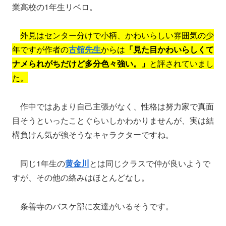
業高校の1年生リベロ。
外見はセンター分けで小柄、かわいらしい雰囲気の少
年ですが作者の
古舘先生
からは
「見た目かわいらしくて
ナメられがちだけど多分色々強い。」
と評されていまし
た。
作中ではあまり自己主張がなく、性格は努力家で真面
目そうといったことぐらいしかわかりませんが、実は結
構負けん気が強そうなキャラクターですね。
同じ1年生の
黄金川
とは同じクラスで仲が良いようで
すが、その他の絡みはほとんどなし。
条善寺のバスケ部に友達がいるそうです。