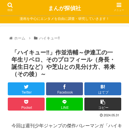
まんが探偵社
検索
メニュー
漫画を中心にエンタメを自由に調査・研究していきます！
ホーム
ハイキュー‼
「ハイキュー‼」作並浩輔～伊達工の一
年生リベロ、そのプロフィール（身長・
誕生日など）や芝山との見分け方、将来
（その後）～
Twitter
Facebook
はてブ
Pocket
LINE
コピー
2024.05.31
今回は週刊少年ジャンプの傑作バレーマンガ「ハイキ