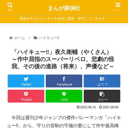
まんが探偵社
検索
メニュー
漫画を中心にエンタメを自由に調査・研究していきます！
ホーム
ハイキュー‼
「ハイキュー‼」夜久衛輔（やくさん）
～作中屈指のスーパーリベロ、悲劇の怪
我、その後の進路（将来）、声優など～
Twitter
Facebook
はてブ
Pocket
LINE
コピー
2022.08.16
2021.09.09
今回は週刊少年ジャンプの傑作バレーマンガ「ハイキ
ュー‼」から、守りの音駒の守備の要にして作中最高峰