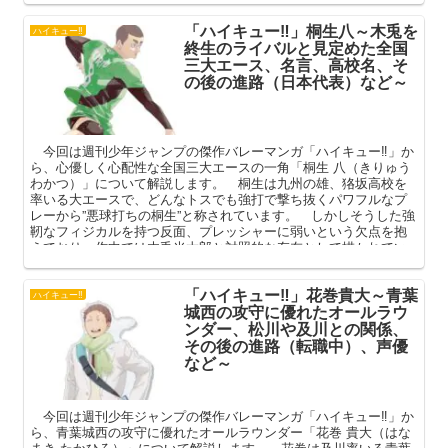
川の魅力について深掘りしてまいります。
「ハイキュー‼」桐生八～木兎を
ハイキュー‼
終生のライバルと見定めた全国
三大エース、名言、高校名、そ
の後の進路（日本代表）など～
今回は週刊少年ジャンプの傑作バレーマンガ「ハイキュー‼」か
ら、心優しく心配性な全国三大エースの一角「桐生 八（きりゅう
わかつ）」について解説します。 桐生は九州の雄、狢坂高校を
率いる大エースで、どんなトスでも強打で撃ち抜くパワフルなプ
レーから”悪球打ちの桐生”と称されています。 しかしそうした強
靭なフィジカルを持つ反面、プレッシャーに弱いという欠点を抱
えており、作中では木兎光太郎と対照的な存在として描かれてい
ました。 本記事ではそんな桐生の魅力について、過去と名言、
その後の進路、読みにくい名前や高校名の読み方なども交えて深
「ハイキュー‼」花巻貴大～青葉
掘りしてまいります。
ハイキュー‼
城西の攻守に優れたオールラウ
ンダー、松川や及川との関係、
その後の進路（転職中）、声優
など～
今回は週刊少年ジャンプの傑作バレーマンガ「ハイキュー‼」か
ら、青葉城西の攻守に優れたオールラウンダー「花巻 貴大（はな
まき たかひろ）」について解説します。 花巻は及川率いる青葉