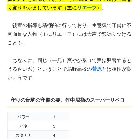
く蹴りをかましています（主に
リエーフ
）
。
後輩の指導も積極的に行っており、生意気で守備に不
真面目な人物（主にリエーフ）には大声で怒鳴りつける
ことも。
ちなみに、同じ（一見）爽やか系（で実は興奮すると
うるさい系）ということで烏野高校の
菅原
とは相性が良
いようです。
守りの音駒の守備の要、作中屈指のスーパーリベロ
パワー
1
バネ
3
スタミナ
4