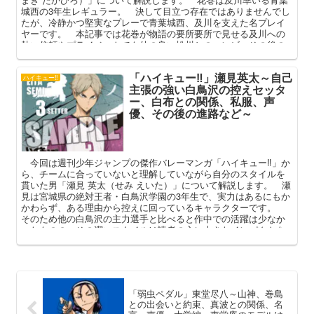
城西の3年生レギュラー。 決して目立つ存在ではありませんでし
たが、冷静かつ堅実なプレーで青葉城西、及川を支えた名プレイ
ヤーです。 本記事では花巻が物語の要所要所で見せる及川への
熱い信頼やプライベートでも仲の良い松川とのコンビ、その後の
進路などを中心にその魅力を語ってまいります。
「ハイキュー‼」瀬見英太～自己
ハイキュー‼
主張の強い白鳥沢の控えセッタ
ー、白布との関係、私服、声
優、その後の進路など～
今回は週刊少年ジャンプの傑作バレーマンガ「ハイキュー‼」か
ら、チームに合っていないと理解していながら自分のスタイルを
貫いた男「瀬見 英太（せみ えいた）」について解説します。 瀬
見は宮城県の絶対王者・白鳥沢学園の3年生で、実力はあるにもか
かわらず、ある理由から控えに回っているキャラクターです。
そのため他の白鳥沢の主力選手と比べると作中での活躍は少なか
ったものの、その潔いスタイルは読者の心に大きなインパクトを
残しました。 本記事では白布に正セッターを奪われた理由やメ
ンバーとの関係、その後の進路などを中心に瀬見について深掘り
してまいります。
「弱虫ペダル」東堂尽八～山神、巻島
との出会いと約束、真波との関係、名