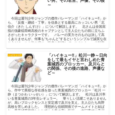
い男、その名言、声優、その後
～
今回は週刊少年ジャンプの傑作バレーマンガ「ハイキュー‼」か
ら、「反復・継続・丁寧」を信条とする最高にカッコいい男「北
信介（きた しんすけ）」について解説します。 北さんは全国屈
指の強豪稲荷崎高校のキャプテンとして主人公たちの前に立ちふ
さがったキャラクターです。 バレーの実力そのものは決して高
くありませんが、何事も”ちゃんと”するというシンプルで誠実な在
り方がチームを引き締め、読者を魅了していきました。 本記事
ではそんな北さんの魅力を、人間関係や名言、その後の進路、お
ばあちゃん子というギャップを中心に語ってまいります。
「ハイキュー‼」松川一静～日向
ハイキュー‼
をして最もイヤと言わしめた青
葉城西のブロッカー、及川らと
の関係、その後の進路、声優な
ど～
今回は週刊少年ジャンプの傑作バレーマンガ「ハイキュー‼」か
ら、作中で異様な存在感を放った青葉城西のブロッカー「松川 一
静（まつかわ いっせい）」について解説します。 松川は及川率
いる青葉城西の3年生レギュラー。 華々しい活躍こそありません
が、高いブロックセンスと安定感で及川を支え、主人公たち烏野
高校を苦しめました。 理想的な信頼関係でチームメイトと結ば
れ、青葉城西箱推しとしても人気の高い松川。 本記事では及川
や花巻らチームメイトとの関係やその後の進路などを交えて、松