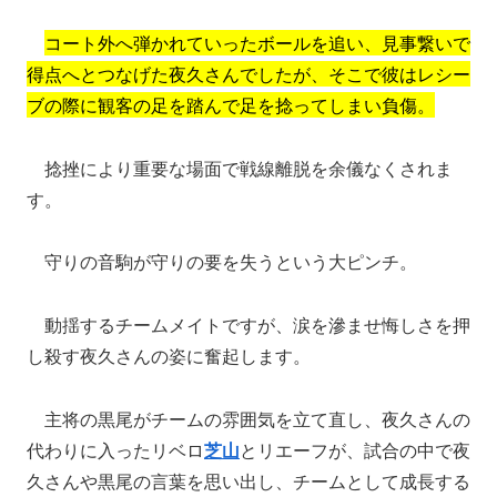
コート外へ弾かれていったボールを追い、見事繋いで
得点へとつなげた夜久さんでしたが、そこで彼はレシー
ブの際に観客の足を踏んで足を捻ってしまい負傷。
捻挫により重要な場面で戦線離脱を余儀なくされま
す。
守りの音駒が守りの要を失うという大ピンチ。
動揺するチームメイトですが、涙を滲ませ悔しさを押
し殺す夜久さんの姿に奮起します。
主将の黒尾がチームの雰囲気を立て直し、夜久さんの
代わりに入ったリベロ
芝山
とリエーフが、試合の中で夜
久さんや黒尾の言葉を思い出し、チームとして成長する