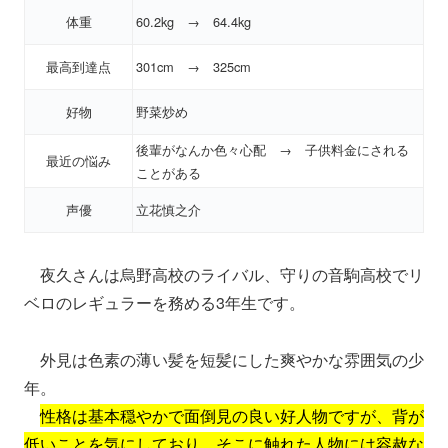
体重
60.2kg → 64.4kg
最高到達点
301cm → 325cm
好物
野菜炒め
後輩がなんか色々心配 → 子供料金にされる
最近の悩み
ことがある
声優
立花慎之介
夜久さんは烏野高校のライバル、守りの音駒高校でリ
ベロのレギュラーを務める3年生です。
外見は色素の薄い髪を短髪にした爽やかな雰囲気の少
年。
性格は基本穏やかで面倒見の良い好人物ですが、背が
低いことを気にしており、そこに触れた人物には容赦な