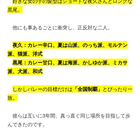
好きな女の子の髪型はショートな夜久さんとロングな
黒尾。
他にも事あるごとに衝突し、正反対な二人。
夜久：カレー辛口、夏は山派、のっち派、モルテン
派、猫派、洋式
黒尾：カレー甘口、夏は海派、かしゆか派、ミカサ
派、犬派、和式
しかしバレーの目標だけは
「全国制覇」
とぴったり一
致。
彼らは互いに3年間、真っ直ぐ同じ場所を目指して歩
んできたのです。