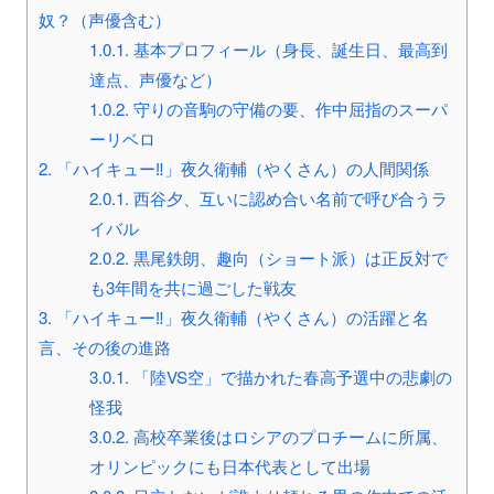
奴？（声優含む）
1.0.1.
基本プロフィール（身長、誕生日、最高到
達点、声優など）
1.0.2.
守りの音駒の守備の要、作中屈指のスーパ
ーリベロ
2.
「ハイキュー‼」夜久衛輔（やくさん）の人間関係
2.0.1.
西谷夕、互いに認め合い名前で呼び合うラ
イバル
2.0.2.
黒尾鉄朗、趣向（ショート派）は正反対で
も3年間を共に過ごした戦友
3.
「ハイキュー‼」夜久衛輔（やくさん）の活躍と名
言、その後の進路
3.0.1.
「陸VS空」で描かれた春高予選中の悲劇の
怪我
3.0.2.
高校卒業後はロシアのプロチームに所属、
オリンピックにも日本代表として出場