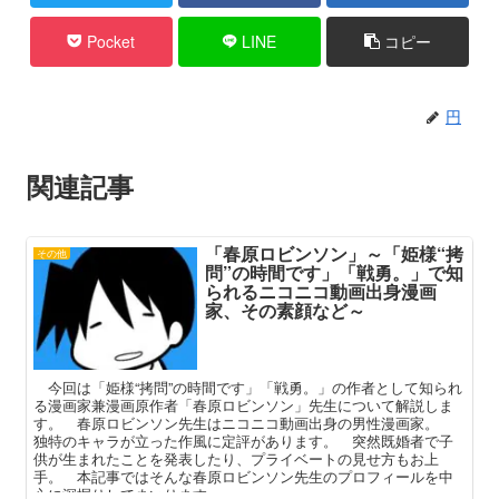
Pocket
LINE
コピー
円
関連記事
「春原ロビンソン」～「姫様“拷
その他
問”の時間です」「戦勇。」で知
られるニコニコ動画出身漫画
家、その素顔など～
今回は「姫様“拷問”の時間です」「戦勇。」の作者として知られ
る漫画家兼漫画原作者「春原ロビンソン」先生について解説しま
す。 春原ロビンソン先生はニコニコ動画出身の男性漫画家。
独特のキャラが立った作風に定評があります。 突然既婚者で子
供が生まれたことを発表したり、プライベートの見せ方もお上
手。 本記事ではそんな春原ロビンソン先生のプロフィールを中
心に深掘りしてまいります。