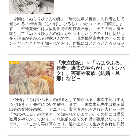
今回は「ぬらりひょんの孫」「岩元先輩ノ推薦」の作者として
知られる「椎橋 寛（しいばし ひろし）」先生について解説しま
す。 椎橋寛先生は大阪府出身の男性漫画家。 画力の高い漫画
家として「ぬらりひょんの孫」がヒットしたものの、打ち切りも
多く評価が分かれる作家さんです。 荒木飛呂彦先生のアシスタ
ントだったことでも知られており、作風にはところどころジョジ
ョの香りが。 本記事ではそんな椎橋寛先生のプロフィールや経
歴、素顔を中心に解説してまいります。
「末次由紀」～「ちはやふる」
その他
作者、過去のやらかし（トレパ
ク）、実家や家族（結婚・旦
那）など～
今回は「ちはやふる」の作者として知られる「末次由紀（すえ
つぐゆき）」先生について解説します。 末次由紀先生は福岡県
出身の女性漫画家。 アニメ化、実写映画化もされた大ヒット作
「ちはやふる」の作者として知られていますが、その前には構図
盗用をやらかしており、それ以前の全ての作品が絶版となってい
ます。 そこから再び筆をとり、這い上がって生み出された作品
が「ちはやふる」。 本記事ではそんな末次由紀先生のプロフィ
ールや素顔、過去のやらかしなどを中心に解説してまいります。