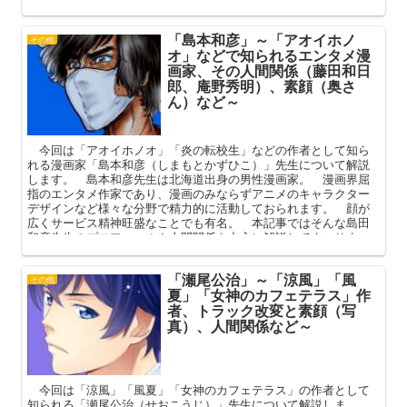
「島本和彦」～「アオイホノ
その他
オ」などで知られるエンタメ漫
画家、その人間関係（藤田和日
郎、庵野秀明）、素顔（奥さ
ん）など～
今回は「アオイホノオ」「炎の転校生」などの作者として知ら
れる漫画家「島本和彦（しまもとかずひこ）」先生について解説
します。 島本和彦先生は北海道出身の男性漫画家。 漫画界屈
指のエンタメ作家であり、漫画のみならずアニメのキャラクター
デザインなど様々な分野で精力的に活動しておられます。 顔が
広くサービス精神旺盛なことでも有名。 本記事ではそんな島田
和彦先生のプロフィールや人間関係を中心に解説してまいりま
す。
「瀬尾公治」～「涼風」「風
その他
夏」「女神のカフェテラス」作
者、トラック改変と素顔（写
真）、人間関係など～
今回は「涼風」「風夏」「女神のカフェテラス」の作者として
知られる「瀬尾公治（せおこうじ）」先生について解説しま