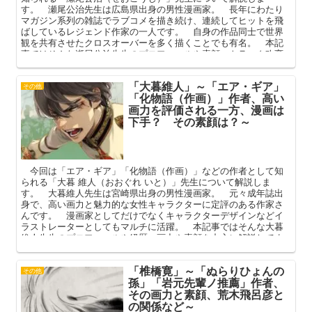
す。 瀬尾公治先生は広島県出身の男性漫画家。 長年にわたり
マガジン系列の雑誌でラブコメを描き続け、連続してヒットを飛
ばしているレジェンド作家の一人です。 自身の作品同士で世界
観を共有させたクロスオーバーを多く描くことでも有名。 本記
事ではそんな瀬尾公治先生のプロフィールや素顔、トラック改変
や交友関係などを中心に解説してまいります。
「大暮維人」～「エア・ギア」
その他
「化物語（作画）」作者、高い
画力を評価される一方、漫画は
下手？ その素顔は？～
今回は「エア・ギア」「化物語（作画）」などの作者として知
られる「大暮 維人（おおぐれ いと）」先生について解説しま
す。 大暮維人先生は宮崎県出身の男性漫画家。 元々成年誌出
身で、高い画力と魅力的な女性キャラクターに定評のある作家さ
んです。 漫画家としてだけでなくキャラクターデザインなどイ
ラストレーターとしてもマルチに活躍。 本記事ではそんな大暮
維人先生のプロフィールや経歴、画力や素顔を中心に解説してま
いります。
「椎橋寛」～「ぬらりひょんの
その他
孫」「岩元先輩ノ推薦」作者、
その画力と素顔、荒木飛呂彦と
の関係など～