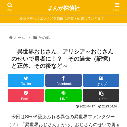
まんが探偵社
検索
メニュー
漫画を中心にエンタメを自由に調査・研究していきます！
ホーム
その他
「異世界おじさん」アリシア～おじさん
のせいで勇者に！？ その過去（記憶）
と正体、その後など～
Twitter
Facebook
はてブ
Pocket
LINE
コピー
2023.04.17
2023.04.07
今回はSEGA愛あふれる異色の異世界ファンタジー
（？）「異世界おじさん」から、おじさんのせいで勇者