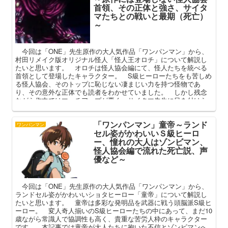
首領、その正体と強さ、サイタ
マたちとの戦いと最期（死亡）
～
今回は「ONE」先生原作の大人気作品「ワンパンマン」から、
村田リメイク版オリジナル怪人「怪人王オロチ」について解説し
たいと思います。 オロチは怪人協会編にて、怪人たちを統べる
首領として登場したキャラクター。 S級ヒーローたちをも苦しめ
る怪人協会、そのトップに恥じない凄まじい力を持つ怪物であ
り、その意外な正体でも読者をわかせていました。 しかし残念
ながら作中ではマッチアップが悪く、サイタマ先生に目を付けら
れ怪人協会編の半ばであえなく退場。 本記事ではそんな怪人王
オロチの強さや正体、その最期（死亡）を中心に語っていこうと
「ワンパンマン」童帝～ランド
思います。
ワンパンマン
セル姿がかわいいＳ級ヒーロ
ー、憧れの大人はゾンビマン、
怪人協会編で流れた死亡説、声
優など～
今回は「ONE」先生原作の大人気作品「ワンパンマン」から、
ランドセル姿がかわいいショタヒーロー「童帝」について解説し
たいと思います。 童帝は多彩な発明品を武器に戦う頭脳派S級ヒ
ーロー。 変人奇人揃いのS級ヒーローたちの中にあって、まだ10
歳ながら常識人で協調性も高く、貴重な苦労人枠のキャラクター
です。 本記事では童帝が大人たちに抱いた不信とゾンビマンへ