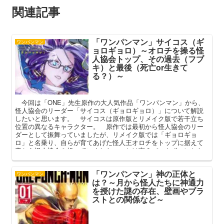
関連記事
「ワンパンマン」サイコス（ギ
ワンパンマン
ョロギョロ）～オロチを操る怪
人協会トップ、その過去（フブ
キ）と最後（死亡or生きて
る？）～
今回は「ONE」先生原作の大人気作品「ワンパンマン」から、
怪人協会のリーダー「サイコス（ギョロギョロ）」について解説
したいと思います。 サイコスは原作版とリメイク版で若干立ち
位置の異なるキャラクター。 原作では最初から怪人協会のリー
ダーとして振舞っていましたが、リメイク版では「ギョロギョ
ロ」と名乗り、自らが育てあげた怪人王オロチをトップに据えて
裏から怪人協会を操っていました。 とは言えバックボーンとな
る設定に関して大きな変更はなく、その素顔（正体）やフブキと
の過去についてはどちらの版でも共通しています。 本記事では
「ワンパンマン」神の正体と
サイコスの過去や正体、その最後を中心に解説してまいります。
ワンパンマン
は？～月から怪人たちに神通力
を授けた謎の存在、壁画やブラ
ストとの関係など～