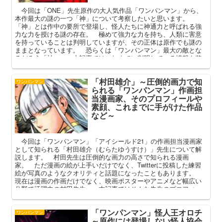
今回は「ONE」先生原作の大人気作品「ワンパンマン」から、
本作最大の謎の一つ「神」について考察したいと思います。
「神」とは作中の要所で登場し、怪人たちに神通力と呼ばれる強
力な力を授ける謎の存在。 極めて強力な力を持ち、人類に害意
を持っていることは判明していますが、その正体は原作でも謎の
ままとなっています。 恐らくは「ワンパンマン」最大の敵とな
るだろう「神」。 本記事ではこれまでに判明している情報を整
理し、その目的や正体について考察してまいります。
「村田雄介」～圧倒的画力で知
ワンパンマン
られる「ワンパンマン」作画担
当漫画家、そのプロフィールや
素顔、これまでに手がけた作品
など～
今回は「ワンパンマン」「アイシールド21」の作画担当漫画家
として知られる「村田雄介（むらたゆうすけ）」先生について解
説します。 村田先生は圧倒的な画力の高さで知られる漫画
家。 ただ漫画の絵が上手いだけでなく、Twitterに投稿した練習
絵が写真のようなクオリティと話題になったこともあります。
現在は漫画の作画だけでなく、映画ポスターやアニメなど幅広い
分野で活躍中の村田先生。 本記事ではそんな先生のプロフィー
ルや素顔、その圧倒的な画力を中心に解説してまいります。
「ワンパンマン」怪人王オロチ
ワンパンマン
～原作には登場しない怪人協会