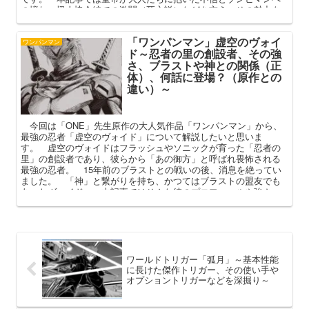
の憧れ、怪人協会編での激闘（死亡説）などを交え、その魅力を
深掘りしてまいります。
「ワンパンマン」虚空のヴォイ
ワンパンマン
ド～忍者の里の創設者、その強
さ、ブラストや神との関係（正
体）、何話に登場？（原作との
違い）～
今回は「ONE」先生原作の大人気作品「ワンパンマン」から、
最強の忍者「虚空のヴォイド」について解説したいと思いま
す。 虚空のヴォイドはフラッシュやソニックが育った「忍者の
里」の創設者であり、彼らから「あの御方」と呼ばれ畏怖される
最強の忍者。 15年前のブラストとの戦いの後、消息を絶ってい
ました。 「神」と繋がりを持ち、かつてはブラストの盟友でも
あったヴォイド。 本記事ではそんな彼のプロフィールや強さ、
正体や登場話（何話）を中心に解説してまいります。
ワールドトリガー「弧月」～基本性能
に長けた傑作トリガー、その使い手や
オプショントリガーなどを深掘り～