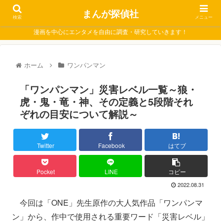
まんが探偵社
検索
メニュー
漫画を中心にエンタメを自由に調査・研究していきます！
ホーム
ワンパンマン
「ワンパンマン」災害レベル一覧～狼・
虎・鬼・竜・神、その定義と5段階それ
ぞれの目安について解説～
Twitter
Facebook
はてブ
Pocket
LINE
コピー
2022.08.31
今回は「ONE」先生原作の大人気作品「ワンパンマ
ン」から、作中で使用される重要ワード「災害レベル」