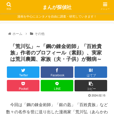
まんが探偵社
検索
メニュー
漫画を中心にエンタメを自由に調査・研究していきます！
ホーム
その他
「荒川弘」～「鋼の錬金術師」「百姓貴
族」作者のプロフィール（素顔）、実家
は荒川農園、家族（夫・子供）が難病～
Twitter
Facebook
はてブ
Pocket
LINE
コピー
2024.02.15
今回は「鋼の錬金術師」「銀の匙」「百姓貴族」など
数々の名作を世に送り出した漫画家「荒川弘（あらかわ