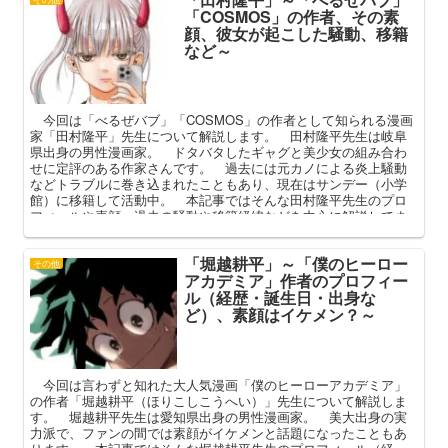
「COSMOS」の作者、その素
顔、彼女が起こした騒動、移籍
など～
今回は「べるぜバブ」「COSMOS」の作者として知られる漫画
家「田村隆平」先生について解説します。 田村隆平先生は岐阜
県出身の男性漫画家。 ドタバタしたギャグと美少女の組み合わ
せに定評のある作家さんです。 過去には元カノによる炎上騒動
などトラブルに巻き込まれたこともあり、現在はサンデー（小学
館）に移籍して活動中。 本記事ではそんな田村隆平先生のプロ
フィールや素顔、過去の騒動や移籍経緯などを中心に解説してま
いります。
「堀越耕平」～「僕のヒーロー
その他
アカデミア」作者のプロフィー
ル（経歴・誕生日・出身な
ど）、素顔はイケメン？～
今回は言わずと知れた大人気漫画「僕のヒーローアカデミア」
の作者「堀越耕平（ほりこしこうへい）」先生について解説しま
す。 堀越耕平先生は愛知県出身の男性漫画家。 美大出身の実
力派で、ファンの間では素顔がイケメンと話題になったこともあ