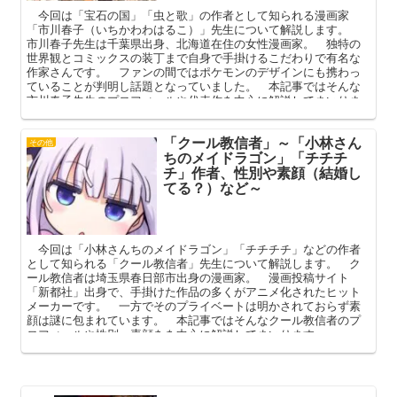
今回は「宝石の国」「虫と歌」の作者として知られる漫画家
「市川春子（いちかわわはるこ）」先生について解説します。
市川春子先生は千葉県出身、北海道在住の女性漫画家。 独特の
世界観とコミックスの装丁まで自身で手掛けるこだわりで有名な
作家さんです。 ファンの間ではポケモンのデザインにも携わっ
ていることが判明し話題となっていました。 本記事ではそんな
市川春子先生のプロフィールや代表作を中心に解説してまいりま
す。
「クール教信者」～「小林さん
その他
ちのメイドラゴン」「チチチ
チ」作者、性別や素顔（結婚し
てる？）など～
今回は「小林さんちのメイドラゴン」「チチチチ」などの作者
として知られる「クール教信者」先生について解説します。 ク
ール教信者は埼玉県春日部市出身の漫画家。 漫画投稿サイト
「新都社」出身で、手掛けた作品の多くがアニメ化されたヒット
メーカーです。 一方でそのプライベートは明かされておらず素
顔は謎に包まれています。 本記事ではそんなクール教信者のプ
ロフィールや性別、素顔をを中心に解説してまいります。