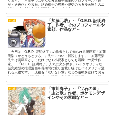
ります。 本記事ではそんな堀越耕平先生のプロフィール（経
歴・過去作）や素顔、結婚相手の有無や親交のある漫画家とのエ
ピソードなどを中心に解説してまいります。
「加藤元浩」～「Q.E.D. 証明終
その他
了」作者、そのプロフィールや
素顔、作品など～
今回は「Q.E.D. 証明終了」の作者として知られる漫画家「加藤
元浩（かとうもとひろ）」先生について解説します。 加藤元浩
先生は漫画家としてだけでなく小説家としても活躍中の男性作
家。 「Q.E.D. 証明終了」人気に火が付き、ハイクオリティな一
話完結型の推理漫画を長期間に渡り連載し続けたバイタリティ溢
れる人物です。 現在も「ないない堂」などの連載を続けておら
れます。 本記事ではそんな加藤元浩先生のプロフィール（経
歴）や代表作を中心に解説してまいります。
「市川春子」～「宝石の国」
その他
「虫と歌」作者、ポケモンデザ
インやその素顔など～