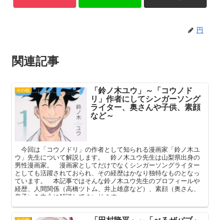
円
関連記事
「鈴ノ木ユウ」～「コウノド
その他
リ」作者にしてシンガーソング
ライター、奥さんや子供、素顔
など～
今回は「コウノドリ」の作者として知られる漫画家「鈴ノ木ユ
ウ」先生について解説します。 鈴ノ木ユウ先生は山梨県出身の
男性漫画家。 漫画家としてだけでなくシンガーソングライター
としても活躍されておられ、その経歴はかなり独特なものとなっ
ています。 本記事ではそんな鈴ノ木ユウ先生のプロフィールや
経歴、人間関係（高橋ツトム、井上雄彦など）、素顔（奥さん、
息子）を中心に解説してまいります。
「田村隆平」～「べるぜバブ」
その他