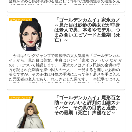
金塊を求める鶴見中尉の右腕として作中では縦横無尽の活躍を見
せる優秀な軍人です。 本記事では、常識人と言われる月島が内
に秘めた狂気、いご草ちゃんとの過去などを中心に、そのキャラ
クターを深掘りしていきたいと思います。
「ゴールデンカムイ」家永カノ
ゴールデンカムイ
～見た目は妙齢の美女だが中身
は老人で男、本名やモデル、つ
まみ食いエピソードと最期（死
亡）～
今回はヤングジャンプで連載中の大人気漫画「ゴールデンカム
イ」から、見た目は美女、中身はジジイ「家永 カノ（いえなが か
の）」について解説します。 家永カノはアイヌ民族の金塊の行
方が記された刺青を持つ囚人の一人。 一見すると麗しい妙齢の
美女ですが、その正体は狂気の手法によって美と若さを手に入れ
た元医者の老人であり、れっきとした男です。 本記事ではそん
な家永カノの正体（本名や過去など）や活躍（つまみ食い）、最
期（死亡）を中心に、そのキャラクターを深掘りしてまいりま
す。
「ゴールデンカムイ」尾形百之
ゴールデンカムイ
助～かわいいと評判の山猫スナ
イパー、その真の目的と過去、
その最期（死亡）声優など～