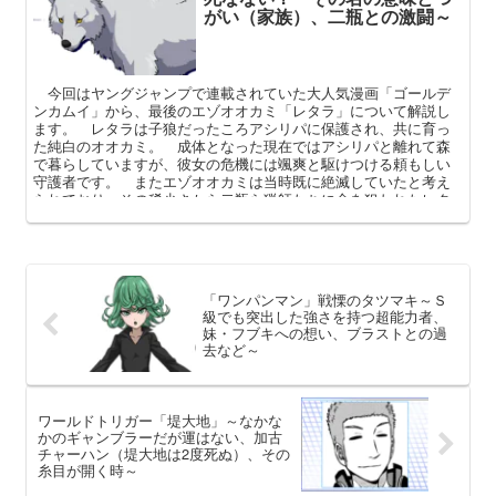
がい（家族）、二瓶との激闘～
今回はヤングジャンプで連載されていた大人気漫画「ゴールデ
ンカムイ」から、最後のエゾオオカミ「レタラ」について解説し
ます。 レタラは子狼だったころアシリパに保護され、共に育っ
た純白のオオカミ。 成体となった現在ではアシリパと離れて森
で暮らしていますが、彼女の危機には颯爽と駆けつける頼もしい
守護者です。 またエゾオオカミは当時既に絶滅していたと考え
られており、その稀少さから二瓶ら猟師たちに命を狙われたレタ
ラ。 本記事でレタラの過去やその生死、つがい（家族）の存在
などを中心に語っていこうと思います。
「ワンパンマン」戦慄のタツマキ～Ｓ
級でも突出した強さを持つ超能力者、
妹・フブキへの想い、ブラストとの過
去など～
ワールドトリガー「堤大地」～なかな
かのギャンブラーだが運はない、加古
チャーハン（堤大地は2度死ぬ）、その
糸目が開く時～