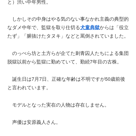
と）渋い中年男性。
しかしその中身はやる気のない事なかれ主義の典型的
なダメ中年で、監獄を取り仕切る
犬童典獄
からは「役立
たず」「腑抜けたタヌキ」などと罵倒されていました。
のっぺら坊と土方らが企てた刺青囚人たちによる集団
脱獄以前から監獄に勤めていて、勤続7年目の古株。
誕生日は7月7日、正確な年齢は不明ですが50歳前後
と言われています。
モデルとなった実在の人物は存在しません。
声優は安原義人さん。