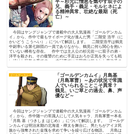
平～杉元に憎悪を燃やす双子の
兄、義手・義足・モルヒネによ
る精神異常、壮絶な最期（死
亡）～
今回はヤングジャンプで連載中の大人気漫画「ゴールデンカム
イ」から、作中で最もサイボーグ化が進んだ男「二階堂 浩平（に
かいどう こうへい）」について解説します。 二階堂浩平は鶴見
中尉率いる第七師団の一員でありながら、鶴見に何ら関心を抱い
ていない稀有な存在。 作中では主人公の杉元佐一に双子の弟・
洋平を殺され、その復讐のために手足はおろか正気を失っても戦
い続けた狂気の男です。 本記事では二階堂に施された魔改造の
数々（義手・義足・モルヒネ）や杉元との因縁、その壮絶な最期
（死亡）を中心に、二階堂という男について深掘りしてまいりま
「ゴールデンカムイ」月島基
す。
ゴールデンカムイ
（月島軍曹）～あの状況で常識
人でいられることこそ異常？
鶴見、いご草との過去、鼻、声
優など～
今回はヤングジャンプで連載中の大人気漫画「ゴールデンカム
イ」から、作中随一の常識人にして人気キャラ、月島軍曹ー本名
「月島 基（つきしま はじめ）」について解説します。 ゴールデ
ンカムイは明治末期の北海道・樺太を舞台に、男たちがアイヌ民
族から強奪された金塊を求めて争いを繰り広げる物語。 月島は