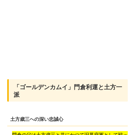
「ゴールデンカムイ」門倉利運と土方一
派
土方歳三への深い忠誠心
門倉の父は土方歳三と共にかつて旧幕府軍として戦っ