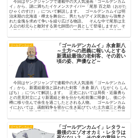
今回はヤングジャンプで連載中の大人気漫画「ゴールデンカム
イ」から、謎に満ちたイケメンスナイパー「尾形 百之助（おがた
ひゃくのすけ）」について解説します。 ゴールデンカムイは明
治末期の北海道・樺太を舞台に、男たちがアイヌ民族から強奪さ
れた金塊を求めて争いを繰り広げる物語。 そんな中で尾形は主
人公の杉元らと敵対する第七師団の一員として登場しますが、そ
の目的はようとして知れず、次々と陣営を裏切って立ち回る謎に
満ちた存在です。 本記事ではそんな尾形の過去やアシリパとの
関係を中心に、その魅力を深掘りしてまいります。
「ゴールデンカムイ」永倉新八
ゴールデンカムイ
～土方への恩義に報いんとする
新選組最強の老剣客、その若い
頃の姿、声優など～
今回はヤングジャンプで連載中の大人気漫画「ゴールデンカム
イ」から、新選組最強と謳われた剣客「永倉 新八（ながくら しん
ぱち）」について解説します。 正史においては局長・近藤勇ら
との意見対立により新選組と袂を分かち松前藩に帰参し、後に小
樽に移り住んで余生を過ごしたとされる人物。 ゴールデンカム
イにおいては、函館戦争を密かに生き延びていた土方歳三と再会
し、土方の下で再びその刃を振るっています。 本記事では新選
組最強と謳われるその強さ、土方歳三との過去を中心に、最強お
じいちゃんの魅力を深掘りしてまいります。
「ゴールデンカムイ」レタラ～
ゴールデンカムイ
最後のエゾオオカミ・レタラは
死なない？ その名の意味とつ