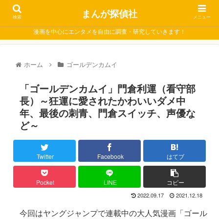
まんが探偵社
検索
メニュー
漫画を中心にエンタメを自由に調査・研究していきます！
ホーム
ゴールデンカムイ
「ゴールデンカムイ」門倉利運（看守部
長）～狂運に愛されたかわいいダメ中
年、最後の刺青、門倉スイッチ、声優な
ど～
Twitter
Facebook
はてブ
Pocket
LINE
コピー
2022.09.17
2021.12.18
今回はヤングジャンプで連載中の大人気漫画「ゴール