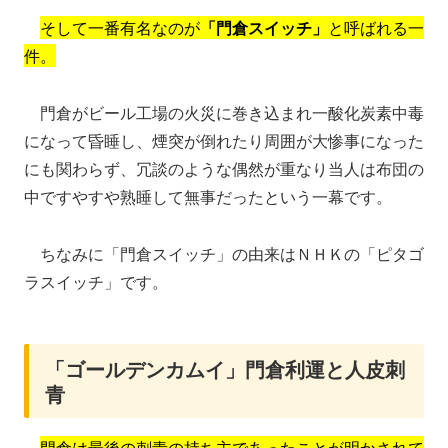
そして一番有名なのが
「門倉スイッチ」
と呼ばれる一
件。
門倉がビール工場の火災に巻き込まれ一酸化炭素中毒
になって昏睡し、煙突が倒れたり周囲が大惨事になった
にも関わらず、冗談のような偶然が重なり当人は布団の
中ですやすや熟睡して無事だったという一幕です。
ちなみに「門倉スイッチ」の由来はＮＨＫの「ピタゴ
ラスイッチ」です。
「ゴールデンカムイ」門倉利運と人皮刺
青
門倉は最後の刺青の持ち主であったことが明かされて