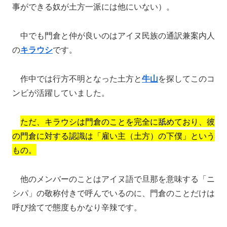
事ができる奴が土方一派には他にいない）。
中でも門倉と仲が良いのはアイヌ民族の通訳兼案内人
の
キラウシ
です。
作中では行方不明となった土方と
牛山
を探してこのコ
ンビが活躍していました。
ただ、キラウシは門倉のことを完全に舐めており、彼
の門倉に対する認識は「雇い主（土方）の下僕」という
もの。
他のメンバーのことはアイヌ語で旦那を意味する「ニ
シパ」の敬称付きで呼んでいるのに、門倉のことだけは
呼び捨てで態度もかなり辛辣です。