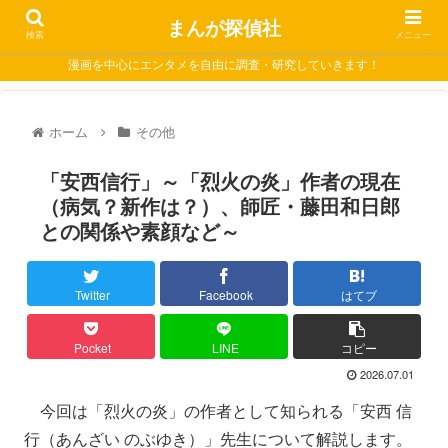
まんが探偵社
検索
メニュー
漫画を中心にエンタメを自由に調査・研究していきます！
ホーム
その他
「安西信行」～「烈火の炎」作者の現在
（病気？新作は？）、師匠・藤田和日郎
との関係や素顔など～
Twitter
Facebook
はてブ
Pocket
LINE
コピー
2026.07.01
今回は「烈火の炎」の作者として知られる「安西 信
行（あんざい のぶゆき）」先生について解説します。