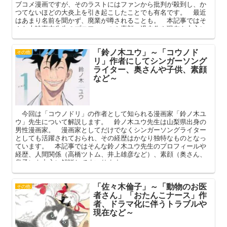
ブコメ漫画ですが、そのラストにはファンから批判が殺到し、か
つてないほどの大炎上を引き起こしたことでも有名です。 最近
はあまり名前を聞かず、廃業が噂されることも。 本記事ではそ
んな古味直志先生のプロフィールや素顔、過去作や現在を中心に
解説してまいります。
「鈴ノ木ユウ」～「コウノド
その他
リ」作者にしてシンガーソング
ライター、奥さんや子供、素顔
など～
今回は「コウノドリ」の作者として知られる漫画家「鈴ノ木ユ
ウ」先生について解説します。 鈴ノ木ユウ先生は山梨県出身の
男性漫画家。 漫画家としてだけでなくシンガーソングライター
としても活躍されておられ、その経歴はかなり独特なものとなっ
ています。 本記事ではそんな鈴ノ木ユウ先生のプロフィールや
経歴、人間関係（高橋ツトム、井上雄彦など）、素顔（奥さん、
息子）を中心に解説してまいります。
「佐々木倫子」～「動物のお医
その他
者さん」「おたんこナース」作
者、ドラマ化に伴うトラブルや
現在など～