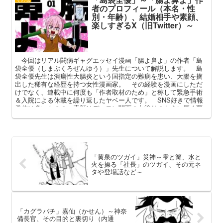
者のプロフィール（本名・性
別・年齢）、結婚相手や素顔、
楽しすぎるX（旧Twitter）～
今回はリアル闘病ギャグエッセイ漫画「腸よ鼻よ」の作者「島
袋全優（しまぶくろぜんゆう）」先生について解説します。 島
袋全優先生は潰瘍性大腸炎という国指定の難病を患い、大腸を摘
出した稀有な経歴を持つ女性漫画家。 その経験を漫画にしただ
けでなく、連載中に何度も「作者取材のため」と称して緊急手術
＆入院による休載を繰り返したヤベー人です。 SNS好きで情報
発信は多いものの、素顔はデーモン閣下の白塗りのように厚く覆
い隠された島袋全優先生。 本記事ではそんなギャグ漫画家のプ
ロフィールや経歴、素顔や結婚相手の有無などを中心に解説して
まいります。
「黄泉のツガイ」災神～雫と篝、水と
火を操る「社長」のツガイ、その元ネ
タや登場話など～
「カグラバチ」嘉仙（かせん）～神奈
備長官、その目的と裏切り（内通