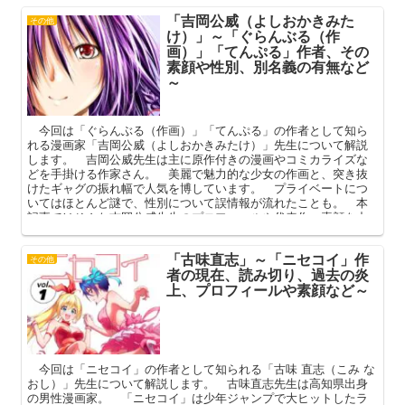
「吉岡公威（よしおかきみた
その他
け）」～「ぐらんぶる（作
画）」「てんぷる」作者、その
素顔や性別、別名義の有無など
～
今回は「ぐらんぶる（作画）」「てんぷる」の作者として知ら
れる漫画家「吉岡公威（よしおかきみたけ）」先生について解説
します。 吉岡公威先生は主に原作付きの漫画やコミカライズな
どを手掛ける作家さん。 美麗で魅力的な少女の作画と、突き抜
けたギャグの振れ幅で人気を博しています。 プライベートにつ
いてはほとんど謎で、性別について誤情報が流れたことも。 本
記事ではそんな吉岡公威先生のプロフィールや代表作、素顔を中
心に解説してまいります。
「古味直志」～「ニセコイ」作
その他
者の現在、読み切り、過去の炎
上、プロフィールや素顔など～
今回は「ニセコイ」の作者として知られる「古味 直志（こみ な
おし）」先生について解説します。 古味直志先生は高知県出身
の男性漫画家。 「ニセコイ」は少年ジャンプで大ヒットしたラ