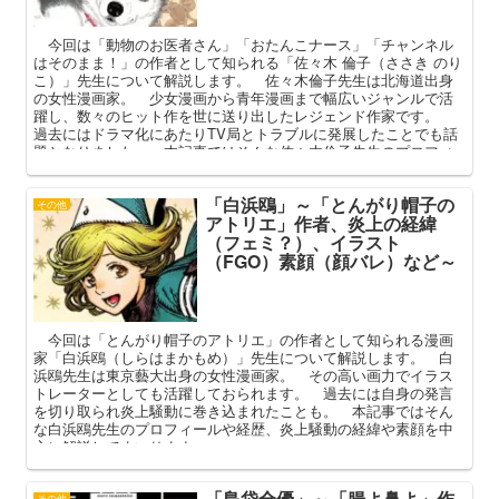
今回は「動物のお医者さん」「おたんこナース」「チャンネル
はそのまま！」の作者として知られる「佐々木 倫子（ささき のり
こ）」先生について解説します。 佐々木倫子先生は北海道出身
の女性漫画家。 少女漫画から青年漫画まで幅広いジャンルで活
躍し、数々のヒット作を世に送り出したレジェンド作家です。
過去にはドラマ化にあたりTV局とトラブルに発展したことでも話
題となりました。 本記事ではそんな佐々木倫子先生のプロフィ
ールや代表作、ドラマ化に関するあれこれや現在を中心に解説し
てまいります。
「白浜鴎」～「とんがり帽子の
その他
アトリエ」作者、炎上の経緯
（フェミ？）、イラスト
（FGO）素顔（顔バレ）など～
今回は「とんがり帽子のアトリエ」の作者として知られる漫画
家「白浜鴎（しらはまかもめ）」先生について解説します。 白
浜鴎先生は東京藝大出身の女性漫画家。 その高い画力でイラス
トレーターとしても活躍しておられます。 過去には自身の発言
を切り取られ炎上騒動に巻き込まれたことも。 本記事ではそん
な白浜鴎先生のプロフィールや経歴、炎上騒動の経緯や素顔を中
心に解説してまいります。
「島袋全優」～「腸よ鼻よ」作
その他