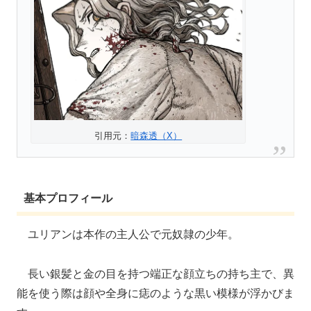
引用元：
暗森透（X）
基本プロフィール
ユリアンは本作の主人公で元奴隷の少年。
長い銀髪と金の目を持つ端正な顔立ちの持ち主で、異
能を使う際は顔や全身に痣のような黒い模様が浮かびま