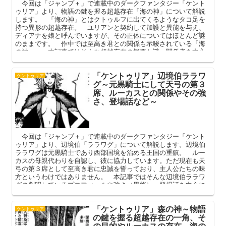
今回は「ジャンプ＋」で連載中のダークファンタジー「ケント
ゥリア」より、物語の鍵を握る超越存在「海の神」について解説
します。 「海の神」とはクトゥルフに出てくるようなタコ足を
持つ異形の超越存在。 ユリアンと契約して加護と異能を与え、
ディアナを娘と呼んでいますが、その正体についてはほとんど謎
のままです。 作中では至高き君との関係も示唆されている「海
の神」。 本記事ではそんな超越存在の概要と謎、関係者を中心
に解説してまいります。
「ケントゥリア」辺境伯ララワ
ケントゥリア
グ～元黒騎士にして天弓の第３
席、ルーカスとの関係やその強
さ、登場話など～
今回は「ジャンプ＋」で連載中のダークファンタジー「ケント
ゥリア」より、辺境伯「ララワグ」について解説します。辺境伯
ララワグは元黒騎士であり西部国境を治める王国の重鎮。 ルー
カスの母親代わりを自認し、彼に協力しています。ただ現在も天
弓の第３席として至高き君に忠誠を誓っており、主人公たちの味
方というわけではありません。 本記事ではそんな辺境伯ララワ
グの判明しているプロフィールや強さ（異能）、登場話を中心に
解説してまいります。
「ケントゥリア」森の神～物語
ケントゥリア
の鍵を握る超越存在の一角、そ
の目的やルーカスの存在、海の