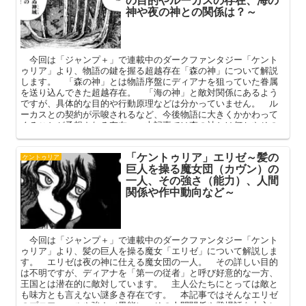
神や夜の神との関係は？～
今回は「ジャンプ＋」で連載中のダークファンタジー「ケント
ゥリア」より、物語の鍵を握る超越存在「森の神」について解説
します。 「森の神」とは物語序盤にディアナを狙っていた眷属
を送り込んできた超越存在。 「海の神」と敵対関係にあるよう
ですが、具体的な目的や行動原理などは分かっていません。 ル
ーカスとの契約が示唆されるなど、今後物語に大きくかかわって
くることが予想される存在。 本記事では森の神とは何かやその
関係者を中心に解説してまいります。
「ケントゥリア」エリゼ～髪の
ケントゥリア
巨人を操る魔女団（カヴン）の
一人、その強さ（能力）、人間
関係や作中動向など～
今回は「ジャンプ＋」で連載中のダークファンタジー「ケント
ゥリア」より、髪の巨人を操る魔女「エリゼ」について解説しま
す。 エリゼは夜の神に仕える魔女団の一人。 その詳しい目的
は不明ですが、ディアナを「第一の従者」と呼び好意的な一方、
王国とは潜在的に敵対しています。 主人公たちにとっては敵と
も味方とも言えない謎多き存在です。 本記事ではそんなエリゼ
のプロフィールや強さ（異能）、その人間関係や登場話を中心に