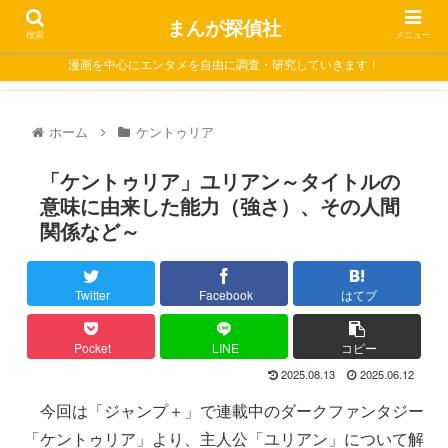
まんが探偵社
検索
メニュー
漫画を中心にエンタメを自由に調査・研究していきます！
ホーム
ケントゥリア
「ケントゥリア」ユリアン～タイトルの
意味に由来した能力（強さ）、その人間
関係など～
Twitter
Facebook
はてブ
Pocket
LINE
コピー
2025.08.13
2025.06.12
今回は「ジャンプ＋」で連載中のダークファンタジー
「ケントゥリア」より、主人公「ユリアン」について解