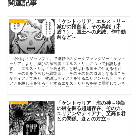
関連記事
「ケントゥリア」エルストリ～
ケントゥリア
滅びの預言者、その異能（矛
盾？）、国王への忠誠、作中動
向など～
今回は「ジャンプ＋」で連載中のダークファンタジー「ケント
ゥリア」より、滅びの預言者「エルストリ」について解説しま
す。 エルストリは「至高き君」と呼ばれる国王に仕える側近
で、王の死を予言した異能者。 その王の死の原因となる者こそ
がディアナであり、物語はディアナを守るユリアンたちと、ディ
アナを殺し王を守ろうとするエルストリたちを軸に展開していき
ます。 国王に狂信的な忠誠を誓い、やや暴走気味の怖いお姉さ
ん。 本記事ではそんなエルストリのプロフィールや予言（異
能）、その行動の矛盾や作中動向を中心に解説してまいります。
「ケントゥリア」海の神～物語
ケントゥリア
の鍵を握る超越存在、その力、
ユリアンやディアナ、至高き君
との関係、森との対立～