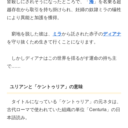
皆殺しにされそうになったところで、「
海
」を名乗る超
越存在から取引を持ち掛けられ、妊婦の奴隷ミラの犠牲
により異能と加護を獲得。
窮地を脱した彼は、
ミラ
から託された赤子の
ディアナ
を守り抜くため生きて行くことになります。
しかしディアナはこの世界を揺るがす運命の持ち主
で……
ユリアンと「ケントゥリア」の意味
タイトルになっている「ケントゥリア」の元ネタは、
古代ローマで使われていた組織の単位「Centuria」の日
本語読み。