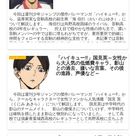
今回は週刊少年ジャンプの傑作バレーマンガ「ハイキュー‼」か
ら、温厚篤実な音駒高校の副主将「海 信行（かい のぶゆき）」に
ついて解説します。 海信行は烏野高校因縁のライバル、音駒高
校の3年生レギュラー。 控え目で穏やかな性格の持ち主で、濃い
音駒メンバーの中では影に埋もれがちですが、要所要所で的確に
仲間をフォローする音駒の精神的な支柱です。 本記事では音駒
高校の”お母さん役”海信行のプロフィールや作中での活躍、卒業後
の進路（職業）などを中心に解説していきます。
「ハイキュー‼」国見英～女性か
ハイキュー‼
ら大人気の低燃費キャラ、影山
との過去、嫌いな言葉、その後
の進路、声優など～
今回は週刊少年ジャンプの傑作バレーマンガ「ハイキュー‼」か
ら、クールなキャラクターで女性ファンから人気沸騰「国見 英
（くにみ あきら）」について解説します。 国見英は中学時代の
影山のチームメイト。 影山の傲慢さについていけず、中学時代
は確執を残したまま影山と物別れになっていました。 そして高
校では強豪青葉城西高校のレギュラーとして烏野高校に立ちふさ
がり、及川の下で躍動する国見たちの在り方は、影山に強い敗北
感を植え付けることになります。 本記事では、ちょっと天然気
味ですが締めるところは締める国見の魅力について、影山との確