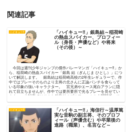
関連記事
「ハイキュー‼」銀島結～稲荷崎
ハイキュー‼
の熱血スパイカー、プロフィー
ル（身長・声優など）や将来
（その後）～
今回は週刊少年ジャンプの傑作バレーマンガ「ハイキュー‼」か
ら、稲荷崎の熱血スパイカー「銀島 結（ぎんじま ひとし）」につ
いて解説します。 銀島結は稲荷崎高校の2年生レギュラーで、作
中ではプレーそのものより主将の北さんに正論パンチを食らって
いる印象の強いキャラクター。 宮兄弟やエース尾白アランに隠
れて目立ちませんが、作中では要所要所で光るプレーを見せてい
ます。 本記事ではそんな銀島結のプロフィールや人間関係、そ
の後（将来）を中心に解説してまいります。
「ハイキュー‼」海信行～温厚篤
ハイキュー‼
実な音駒の副主将、そのプロフ
ィール（声優含む）や卒業後の
進路（職業）、名言など～