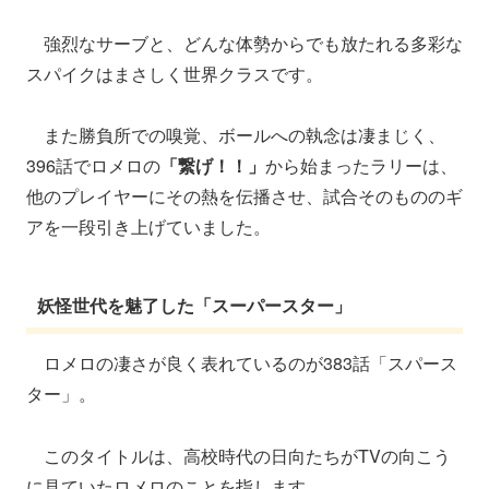
強烈なサーブと、どんな体勢からでも放たれる多彩な
スパイクはまさしく世界クラスです。
また勝負所での嗅覚、ボールへの執念は凄まじく、
396話でロメロの
「繋げ！！」
から始まったラリーは、
他のプレイヤーにその熱を伝播させ、試合そのもののギ
アを一段引き上げていました。
妖怪世代を魅了した「スーパースター」
ロメロの凄さが良く表れているのが383話「スパース
ター」。
このタイトルは、高校時代の日向たちがTVの向こう
に見ていたロメロのことを指します。