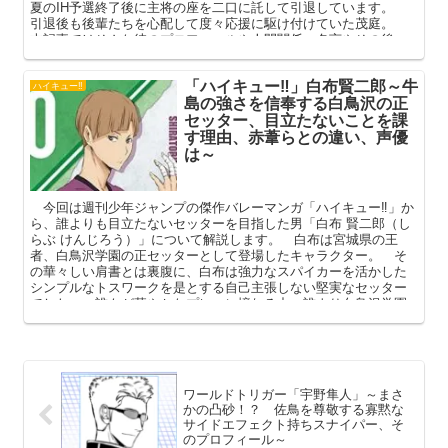
夏のIH予選終了後に主将の座を二口に託して引退しています。
引退後も後輩たちを心配して度々応援に駆け付けていた茂庭。
本記事ではそんな彼のプロフィールや人間関係、名言やその後
（将来）を中心に解説していこうと思います。
「ハイキュー‼」白布賢二郎～牛
ハイキュー‼
島の強さを信奉する白鳥沢の正
セッター、目立たないことを課
す理由、赤葦らとの違い、声優
は～
今回は週刊少年ジャンプの傑作バレーマンガ「ハイキュー‼」か
ら、誰よりも目立たないセッターを目指した男「白布 賢二郎（し
らぶ けんじろう）」について解説します。 白布は宮城県の王
者、白鳥沢学園の正セッターとして登場したキャラクター。 そ
の華々しい肩書とは裏腹に、白布は強力なスパイカーを活かした
シンプルなトスワークを是とする自己主張しない堅実なセッター
でした。 誰もが華やかなプレーに憧れる中、誰より白鳥沢学園
の”強い”バレーに共感した白布。 本記事では、そんな白布の過去
や作中での名言、その後の進路などを中心に深掘りしていきま
す。
ワールドトリガー「宇野隼人」～まさ
かの凸砂！？ 佐鳥を尊敬する寡黙な
サイドエフェクト持ちスナイパー、そ
のプロフィール～