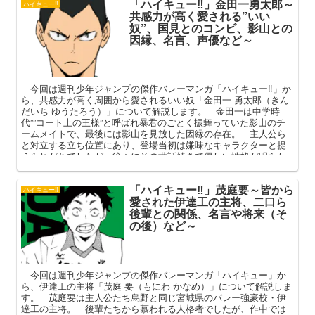
「ハイキュー‼」金田一勇太郎～
執、その後の進路などを中心に深掘りしていきます。
ハイキュー‼
共感力が高く愛される”いい
奴”、国見とのコンビ、影山との
因縁、名言、声優など～
今回は週刊少年ジャンプの傑作バレーマンガ「ハイキュー‼」か
ら、共感力が高く周囲から愛されるいい奴「金田一 勇太郎（きん
だいち ゆうたろう）」について解説します。 金田一は中学時
代””コート上の王様”と呼ばれ暴君のごとく振舞っていた影山のチ
ームメイトで、最後には影山を見放した因縁の存在。 主人公ら
と対立する立ち位置にあり、登場当初は嫌味なキャラクターと捉
えられがちでしたが、徐々にその世話焼きで優しい性格が明らか
となり、印象がガラッと変化した少年でもあります。 本記事で
はそんな金田一の人間関係（国見・及川・岩泉）や影山との因
「ハイキュー‼」茂庭要～皆から
縁、その後の進路などを中心にその魅力を深掘りしてまいりま
ハイキュー‼
愛された伊達工の主将、二口ら
す。
後輩との関係、名言や将来（そ
の後）など～
今回は週刊少年ジャンプの傑作バレーマンガ「ハイキュー」か
ら、伊達工の主将「茂庭 要（もにわ かなめ）」について解説しま
す。 茂庭要は主人公たち烏野と同じ宮城県のバレー強豪校・伊
達工の主将。 後輩たちから慕われる人格者でしたが、作中では