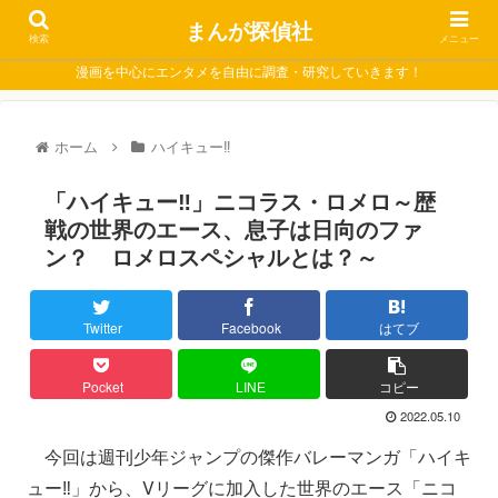
まんが探偵社
検索
メニュー
漫画を中心にエンタメを自由に調査・研究していきます！
ホーム
ハイキュー‼
「ハイキュー‼」ニコラス・ロメロ～歴
戦の世界のエース、息子は日向のファ
ン？ ロメロスペシャルとは？～
Twitter
Facebook
はてブ
Pocket
LINE
コピー
2022.05.10
今回は週刊少年ジャンプの傑作バレーマンガ「ハイキ
ュー‼」から、Vリーグに加入した世界のエース「ニコ