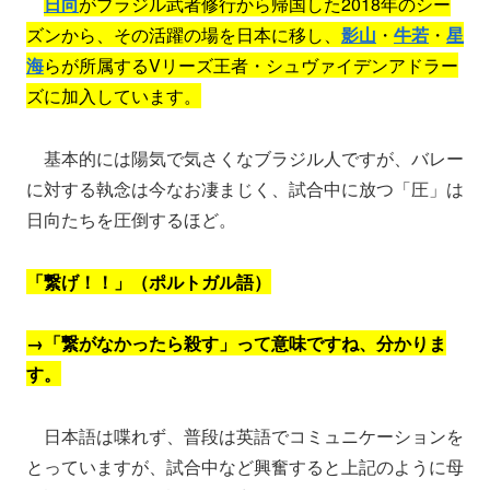
日向
がブラジル武者修行から帰国した2018年のシー
ズンから、その活躍の場を日本に移し、
影山
・
牛若
・
星
海
らが所属するVリーズ王者・シュヴァイデンアドラー
ズに加入しています。
基本的には陽気で気さくなブラジル人ですが、バレー
に対する執念は今なお凄まじく、試合中に放つ「圧」は
日向たちを圧倒するほど。
「繋げ！！」（ポルトガル語）
→「繋がなかったら殺す」って意味ですね、分かりま
す。
日本語は喋れず、普段は英語でコミュニケーションを
とっていますが、試合中など興奮すると上記のように母