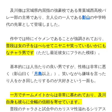
及川徹は宮城県内屈指の強豪校である青葉城西高校バ
レー部の主将であり、主人公の一人である
影山
の中学時
代の先輩として登場しました。
作中では特にイケメンであることが強調されており、
普段は女の子をはべらせてニヤニヤ笑っているいかにも
なチャラ男です
（ただし最近彼女にフラれた模様）。
基本的には人当たりの良い男ですが、性格は非常に悪
く（影山曰く「
月島
以上」）、笑いながら嫌味を言った
り人をかき回したりするのが大好きという一面も。
一方でチームメイトからは非常に慕われており、及川
自身も彼らに全幅の信頼を寄せています。
普段のチャラさと試合中のカリスマ性溢れるシリアス