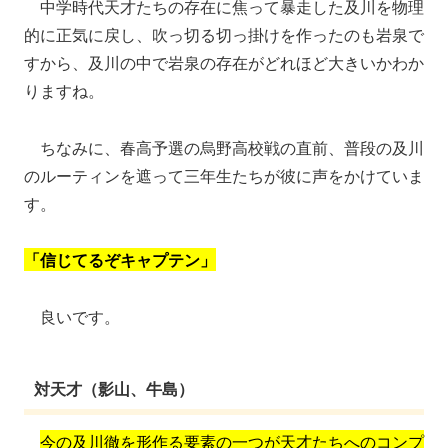
中学時代天才たちの存在に焦って暴走した及川を物理
的に正気に戻し、吹っ切る切っ掛けを作ったのも岩泉で
すから、及川の中で岩泉の存在がどれほど大きいかわか
りますね。
ちなみに、春高予選の烏野高校戦の直前、普段の及川
のルーティンを遮って三年生たちが彼に声をかけていま
す。
「信じてるぞキャプテン」
良いです。
対天才（影山、牛島）
今の及川徹を形作る要素の一つが天才たちへのコンプ