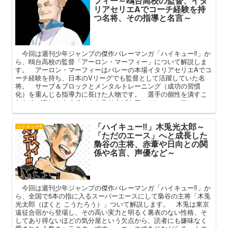
フィー～鴎台高校の監督、イタ
リアセリエAでコーチ経験を持
つ名将、その指導と名言～
今回は週刊少年ジャンプの傑作バレーマンガ「ハイキュー‼」か
ら、鴎台高校の監督「アーロン・マーフィー」について解説しま
す。 アーロン・マーフィーはバレーの本場イタリアセリエAでコ
ーチ経験を持ち、日本のVリーグでも監督として活躍していた名
将。 サーブ＆ブロックとメンタルトレーニング（成功の習慣
化）を重んじる指導力に長けた人物です。 選手の個性を潰すこ
となくバランスよくチームを作り上げたアーロン・マーフィ
ー。 本記事ではそんな作中屈指の名将のプロフィールや活躍、
名言を中心に解説してまいります。
「ハイキュー‼」木兎光太郎～
ハイキュー‼
「ただのエース」へと成長した
梟谷の主将、赤葦や日向との関
係や名言、声優など～
今回は週刊少年ジャンプの傑作バレーマンガ「ハイキュー‼」か
ら、全国で5本の指に入るスーパーエースにして梟谷の主将「木兎
光太郎（ぼくと こうたろう）」ついて解説します。 木兎は東京
遠征合宿から登場し、その高い実力と明るく裏表のない性格、そ
してあり得ないほどの気分屋という欠点から、読者にも嫌味なく