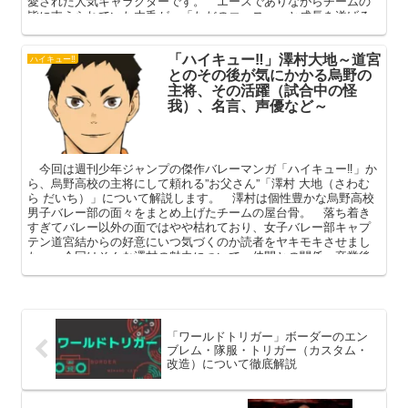
愛された人気キャラクターです。 エースでありながらチームの
皆に支えられていた木兎が、「ただのエース」へと成長を遂げる
様は作中でも屈指の名シーン。 本記事ではそんな木兎の魅力
を、人間関係や名言、その後の進路なども踏まえて深掘りしてま
「ハイキュー‼」澤村大地～道宮
いります。
ハイキュー‼
とのその後が気にかかる烏野の
主将、その活躍（試合中の怪
我）、名言、声優など～
今回は週刊少年ジャンプの傑作バレーマンガ「ハイキュー‼」か
ら、烏野高校の主将にして頼れる”お父さん”「澤村 大地（さわむ
ら だいち）」について解説します。 澤村は個性豊かな烏野高校
男子バレー部の面々をまとめ上げたチームの屋台骨。 落ち着き
すぎてバレー以外の面ではやや枯れており、女子バレー部キャプ
テン道宮結からの好意にいつ気づくのか読者をヤキモキさせまし
た。 今回はそんな澤村の魅力について、仲間との関係、卒業後
の進路、道宮とどうなったかなどを中心に深掘りしてまいりま
す。
「ワールドトリガー」ボーダーのエン
ブレム・隊服・トリガー（カスタム・
改造）について徹底解説