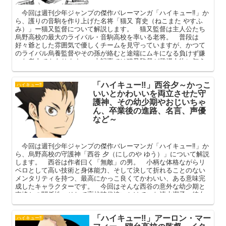
今回は週刊少年ジャンプの傑作バレーマンガ「ハイキュー‼」か
ら、護りの音駒を作り上げた名将「猫又 育史（ねこまた やすふ
み）」ー猫又監督について解説します。 猫又監督は主人公たち
烏野高校の最大のライバル・音駒高校を率いる老将。 普段は
好々爺とした雰囲気で優しくチームを見守っていますが、かつて
のライバル烏養監督やその孫が絡むと途端にムキになる負けず嫌
いな老人でもあります。 本記事では猫又監督が登場人物に与え
た影響（黒尾・武田先生・烏養コーチ）、彼が若い頃から待ち望
んでいた「ゴミ捨て場の決戦」を中心に深掘りしていきたいと思
「ハイキュー‼」西谷夕～かっこ
います。
ハイキュー‼
いいとかわいいを両立させた守
護神、その幼少期やおじいちゃ
ん、卒業後の進路、名言、声優
など～
今回は週刊少年ジャンプの傑作バレーマンガ「ハイキュー‼」か
ら、烏野高校の守護神「西谷 夕（にしのや ゆう）」について解説
します。 西谷は作者曰く「無敵」の男。 小柄な体格ながらリ
ベロとして高い技術と身体能力、そして決して折れることのない
メンタリティを持つ、最高にかっこ良くてかわいい、ある意味完
成したキャラクターです。 今回はそんな西谷の意外な幼少期と
東峰との関係性、そして高校時代追いかけていた清水潔子、彼女
と結婚した田中との関係などを中心に深掘りしてまいります。
「ハイキュー‼」アーロン・マー
ハイキュー‼