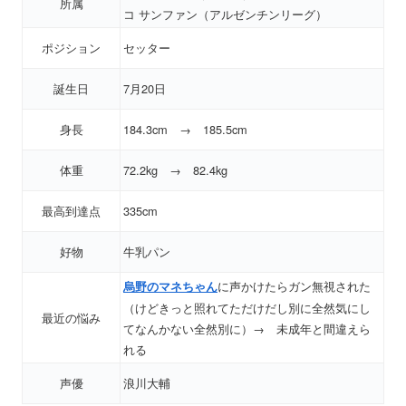
所属
コ サンファン（アルゼンチンリーグ）
ポジション
セッター
誕生日
7月20日
身長
184.3cm → 185.5cm
体重
72.2kg → 82.4kg
最高到達点
335cm
好物
牛乳パン
に声かけたらガン無視された
烏野のマネちゃん
（けどきっと照れてただけだし別に全然気にし
最近の悩み
てなんかない全然別に）→ 未成年と間違えら
れる
声優
浪川大輔