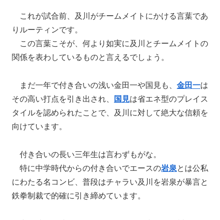
これが試合前、及川がチームメイトにかける言葉であ
りルーティンです。
この言葉こそが、何より如実に及川とチームメイトの
関係を表わしているものと言えるでしょう。
まだ一年で付き合いの浅い金田一や国見も、
金田一
は
その高い打点を引き出され、
国見
は省エネ型のプレイス
タイルを認められたことで、及川に対して絶大な信頼を
向けています。
付き合いの長い三年生は言わずもがな。
特に中学時代からの付き合いでエースの
岩泉
とは公私
にわたる名コンビ、普段はチャラい及川を岩泉が暴言と
鉄拳制裁で的確に引き締めています。