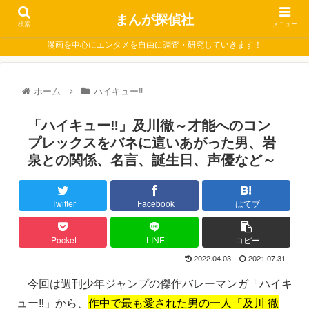
まんが探偵社
検索
メニュー
漫画を中心にエンタメを自由に調査・研究していきます！
ホーム
ハイキュー‼
「ハイキュー‼」及川徹～才能へのコン
プレックスをバネに這いあがった男、岩
泉との関係、名言、誕生日、声優など～
Twitter
Facebook
はてブ
Pocket
LINE
コピー
2022.04.03
2021.07.31
今回は週刊少年ジャンプの傑作バレーマンガ「ハイキ
ュー‼」から、
作中で最も愛された男の一人「及川 徹