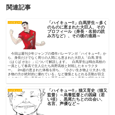
関連記事
「ハイキュー‼」白馬芽生～多く
ハイキュー‼
のものに恵まれた大巨人、その
プロフィール（身長・名前の読
み方など）、その後の進路～
今回は週刊少年ジャンプの傑作バレーマンガ「ハイキュー‼」か
ら、身長だけでなく周りの人間にも恵まれた大巨人「白馬 芽生
（はくば がお）」について解説します。 白馬芽生は鴎台高校の
一員として春高で主人公たち烏野高校と対戦したキャラクタ
ー。 2m超の恵まれた体格を持ち、「小さい生き物より大きい生
き物の方が絶対的に優れている」など傲慢ともとれる言動が目立
ちますが、実は素直で小さな選手のプレーにも素直に感動する憎
めない男です。 本記事では白馬芽生が作中において果たした役
割と、その恵まれた人間関係、卒業後の進路などを中心に語って
「ハイキュー‼」猫又育史（猫又
まいります。
ハイキュー‼
監督）～烏養監督との因縁（若
い頃）、黒尾たちとの出会い、
名言、声優など～