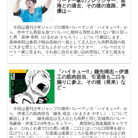
リート一家のプレッシャー、星
海との過去、その後の進路、声
優は～
今回は週刊少年ジャンプの傑作バレーマンガ「ハイキュー‼」か
ら、作中でも異彩を放つ”バレーに期待も理想も持たない”割り切っ
た男「昼神 幸郎（ひるがみ さちろう）」について解説します。
昼神幸郎は春高で鴎台高校の一員として主人公たち烏野高校の前
に大きな壁として立ちふさがったキャラクター。 バレーのエリ
ート一家に生まれ、それ故に自分を追い詰め苦悩してきた過去を
持ち、現在はその全てを吹っ切って「不動の昼神」とも呼ばれて
います。 本記事ではその二つ名の由来と星海との過去、家族と
の関係やその後の進路を中心に深掘りしていきたいと思います。
「ハイキュー‼」鎌先靖志～伊達
ハイキュー‼
工の筋肉担当、引退後も二口を
煽りに参上、その後（将来）な
ど～
今回は週刊少年ジャンプの傑作バレーマンガ「ハイキュー‼」か
ら、伊達工の筋肉担当「鎌先 靖志（かまさき やすし）」について
解説します。 鎌先靖志は主人公たち烏野と同じ宮城県のバレー
強豪校・伊達工の3年生レギュラー。 典型的な熱血脳筋キャラで
あり、ひねくれ者で口の悪い後輩・二口とはいつも口喧嘩を繰り
広げていました。 引退後は後輩どころか監督がウザがるほど頻
繁に応援に駆け付けていた鎌先さん。 本記事ではそんな彼のプ