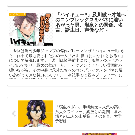
ロフィールや人間関係、その後（将来）を中心に解説してまいり
ます。
「ハイキュー‼」及川徹～才能へ
ハイキュー‼
のコンプレックスをバネに這い
あがった男、岩泉との関係、名
言、誕生日、声優など～
今回は週刊少年ジャンプの傑作バレーマンガ「ハイキュー‼」か
ら、作中で最も愛された男の一人「及川 徹（おいかわ とおる）」
について解説します。 及川は物語前半における主人公たちのラ
イバルであり、最大の壁の一人。 イケメンでチャラい雰囲気を
纏いながら、その中身は天才たちへのコンプレックスをバネに這
いあがってきた努力の人です。 本記事では基本プロフィールに
加え、人間関係やその活躍、名言などを中心に及川の魅力につい
て語ってまいります。
「弱虫ペダル」手嶋純太～人気の高い
凡人クライマー、真波との激闘、葦木
場との二人の山岳賞、その名言、大学
予想は～