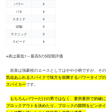
パワー
5
バネ
4
スタミナ
4
頭脳
3
テクニック
3
スピード
4
※表は最低1～最高5の5段階評価
岩泉は強豪校のエースとしてはやや小柄ですが、その
気迫あふれるスパイクで味方を鼓舞するパワータイプの
スパイカー
です。
もちろんパワーだけの男ではなく、要所要所で的確に
ブロックアウトを決めたり、ブロックの隙間をピンポイ