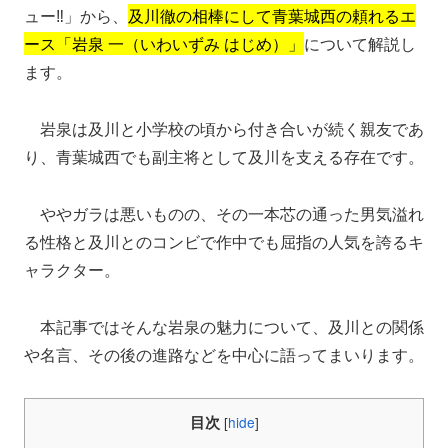
ュー‼」から、
及川徹の相棒にして青葉城西の頼れるエ
ース「岩泉 一（いわいずみ はじめ）」
について解説し
ます。
岩泉は及川と小学校の頃から付き合いが続く親友であ
り、青葉城西でも副主将として及川を支える存在です。
ややガラは悪いものの、その一本芯の通った男気溢れ
る性格と及川とのコンビで作中でも屈指の人気を誇るキ
ャラクター。
本記事ではそんな岩泉の魅力について、及川との関係
や名言、その後の進路などを中心に語ってまいります。
目次
[
hide
]