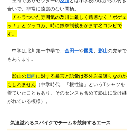
主将でありセッターの
及川
とは小学校の頃からの付き
合いで、非常に遠慮のない間柄。
チャラついた雰囲気の及川に厳しく遠慮なく「ボゲェ
ッ！」とツッコみ、時に鉄拳制裁をかます名コンビで
す。
中学は北川第一中学で、
金田一
や
国見
、
影山
の先輩で
もあります。
影山の
日向
に対する暴言と語彙は案外岩泉譲りなのか
もしれません
（中学時代、「根性論」というTシャツを
着ていたこともあり、そのセンスも含めて影山に受け継
がれている模様）。
気迫溢れるスパイクでチームを鼓舞するエース