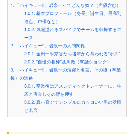
1.
「ハイキュー‼」岩泉一ってどんな奴？（声優含む）
1.0.1.
基本プロフィール（身長、誕生日、最高到
達点、声優など）
1.0.2.
気迫溢れるスパイクでチームを鼓舞するエ
ース
2.
「ハイキュー‼」岩泉一の人間関係
2.0.1.
金田一や京谷たち後輩から慕われる”ボス”
2.0.2.
”自慢の相棒”及川徹（60話ショック）
3.
「ハイキュー‼」岩泉一の活躍と名言、その後（卒業
後）の進路
3.0.1.
卒業後はアスレティックトレーナーに、牛
若と再会しその背を押す
3.0.2.
真っ直ぐでシンプルにカッコいい男の活躍
と名言