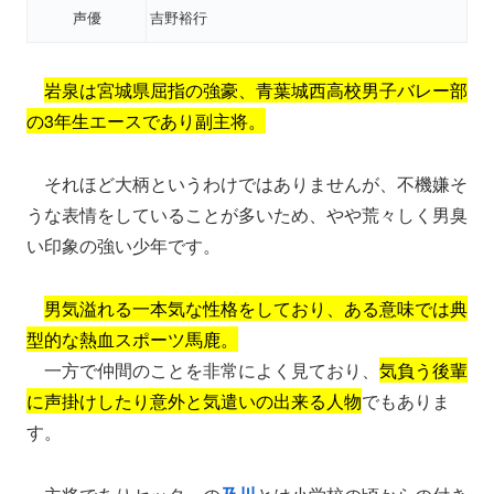
声優
吉野裕行
岩泉は宮城県屈指の強豪、青葉城西高校男子バレー部
の3年生エースであり副主将。
それほど大柄というわけではありませんが、不機嫌そ
うな表情をしていることが多いため、やや荒々しく男臭
い印象の強い少年です。
男気溢れる一本気な性格をしており、ある意味では典
型的な熱血スポーツ馬鹿。
一方で仲間のことを非常によく見ており、
気負う後輩
に声掛けしたり意外と気遣いの出来る人物
でもありま
す。