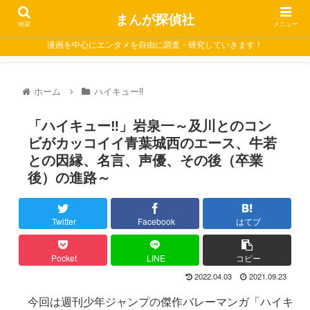
まんが探偵社
検索
メニュー
漫画を中心にエンタメを自由に調査・研究していきます！
ホーム
ハイキュー‼
「ハイキュー‼」岩泉一～及川とのコン
ビがカッコイイ青葉城西のエース、牛若
との因縁、名言、声優、その後（卒業
後）の進路～
Twitter
Facebook
はてブ
Pocket
LINE
コピー
2022.04.03
2021.09.23
今回は週刊少年ジャンプの傑作バレーマンガ「ハイキ