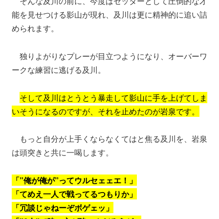
そんな及川の前に、今度はセッターとして圧倒的な才
能を見せつける影山が現れ、及川は更に精神的に追い詰
められます。
独りよがりなプレーが目立つようになり、オーバーワ
ークな練習に逃げる及川。
そして及川はとうとう暴走して影山に手を上げてしま
いそうになるのですが、それを止めたのが岩泉です。
もっと自分が上手くならなくてはと焦る及川を、岩泉
は頭突きと共に一喝します。
「”俺が俺が”ってウルセェェエ！」
「てめえ一人で戦ってるつもりか」
「冗談じゃねーぞボゲェッ」