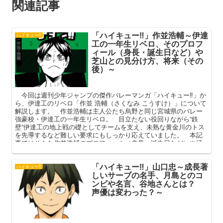
関連記事
「ハイキュー‼」作並浩輔～伊達
ハイキュー‼
工の一年生リベロ、そのプロフ
ィール（身長・誕生日など）や
芝山との見分け方、将来（その
後）～
今回は週刊少年ジャンプの傑作バレーマンガ「ハイキュー‼」か
ら、伊達工のリベロ「作並 浩輔（さくなみ こうすけ）」について
解説します。 作並浩輔は主人公たち烏野と同じ宮城県のバレー
強豪校・伊達工の一年生リベロ。 目立たない役回りながら”鉄
壁”伊達工の地上戦の礎としてチームを支え、未熟な黄金川のトス
を先導するなど難しい要求にもしっかり応えていました。 本記
事ではそんな作並浩輔のプロフィール（身長・誕生日など）や活
躍、彼を取り巻く小噺を中心に解説してまいります。
「ハイキュー‼」山口忠～成長著
ハイキュー‼
しいサーブの名手、月島とのコ
ンビや名言、谷地さんとは？
声優は変わった？～