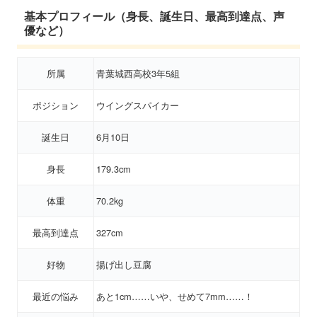
基本プロフィール（身長、誕生日、最高到達点、声
優など）
所属
青葉城西高校3年5組
ポジション
ウイングスパイカー
誕生日
6月10日
身長
179.3cm
体重
70.2kg
最高到達点
327cm
好物
揚げ出し豆腐
最近の悩み
あと1cm……いや、せめて7mm……！