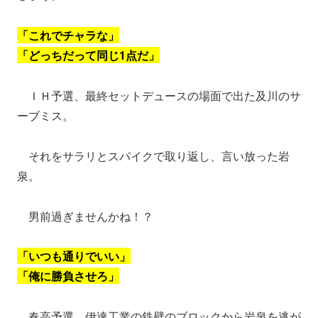
「これでチャラな」
「どっちだって同じ1点だ」
ＩＨ予選、最終セットデュースの場面で出た及川のサ
ーブミス。
それをサラリとスパイクで取り返し、言い放った岩
泉。
男前過ぎませんかね！？
「いつも通りでいい」
「俺に勝負させろ」
春高予選、伊達工業の鉄壁のブロックから岩泉を逃が