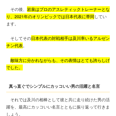
その後、
岩泉はプロのアスレティックトレーナーとな
り、2021年のオリンピックでは日本代表に帯同
してい
ます。
そしてその
日本代表の対戦相手は及川率いるアルゼン
チン代表
。
敵味方に分かれながらも、その表情はとても誇らしげ
でした。
真っ直ぐでシンプルにカッコいい男の活躍と名言
それでは及川の相棒として彼と共に走り続けた男の活
躍を、最高にカッコいい名言とともに振り返って行きま
しょう。