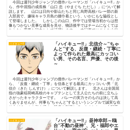
今回は週刊少年ジャンプの傑作バレーマンガ「ハイキュー‼」か
ら、作中屈指の成長株「山口 忠（やまぐち ただし）」について解
説します。 山口は日向や影山たちと同じ烏野高校バレー部の新
入部員で、嫌味キャラ月島の腰巾着という、いかにもな脇役とし
て登場しました。 しかしこの山口、作中では登場当初からは想
像もつかない見事な成長を見せ、物語後半ではチームになくては
ならない重要な戦力として活躍します。 本記事ではそんな山口
の成長を、仲間たちとの関係や名言、その後の進路なども含めて
深掘りしてまいります。
「ハイキュー‼」北信介～”ちゃ
ハイキュー‼
んと”する、反復・継続・丁寧に
よって作られた最高にカッコい
い男、その名言、声優、その後
～
今回は週刊少年ジャンプの傑作バレーマンガ「ハイキュー‼」か
ら、「反復・継続・丁寧」を信条とする最高にカッコいい男「北
信介（きた しんすけ）」について解説します。 北さんは全国屈
指の強豪稲荷崎高校のキャプテンとして主人公たちの前に立ちふ
さがったキャラクターです。 バレーの実力そのものは決して高
くありませんが、何事も”ちゃんと”するというシンプルで誠実な在
り方がチームを引き締め、読者を魅了していきました。 本記事
ではそんな北さんの魅力を、人間関係や名言、その後の進路、お
ばあちゃん子というギャップを中心に語ってまいります。
「ハイキュー‼」昼神幸郎～鴎
ハイキュー‼
台”不動の昼神”、兄・福郎やエ