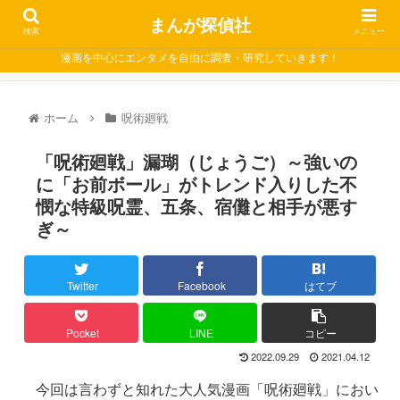
まんが探偵社
検索
メニュー
漫画を中心にエンタメを自由に調査・研究していきます！
ホーム
呪術廻戦
「呪術廻戦」漏瑚（じょうご）～強いの
に「お前ボール」がトレンド入りした不
憫な特級呪霊、五条、宿儺と相手が悪す
ぎ～
Twitter
Facebook
はてブ
Pocket
LINE
コピー
2022.09.29
2021.04.12
今回は言わずと知れた大人気漫画「呪術廻戦」におい