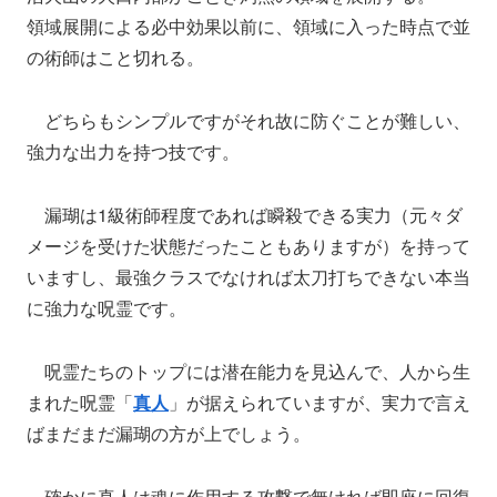
領域展開による必中効果以前に、領域に入った時点で並
の術師はこと切れる。
どちらもシンプルですがそれ故に防ぐことが難しい、
強力な出力を持つ技です。
漏瑚は1級術師程度であれば瞬殺できる実力（元々ダ
メージを受けた状態だったこともありますが）を持って
いますし、最強クラスでなければ太刀打ちできない本当
に強力な呪霊です。
呪霊たちのトップには潜在能力を見込んで、人から生
まれた呪霊「
真人
」が据えられていますが、実力で言え
ばまだまだ漏瑚の方が上でしょう。
確かに真人は魂に作用する攻撃で無ければ即座に回復