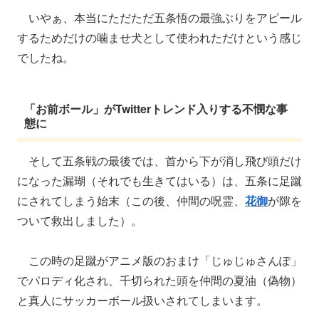
いやぁ、本当にただただ五条悟の最強ぶりをアピール
するためだけの噛ませ犬として使われただけという感じ
でしたね。
「お前ボール」がTwitterトレンド入りする不憫な事
態に
そして五条戦の最後では、首から下が消し飛び頭だけ
になった漏瑚（それでも生きてはいる）は、五条に足蹴
にされてしまう始末（この後、仲間の呪霊、
花御
が隙を
ついて救出しました）。
この時の足蹴がアニメ版のおまけ「じゅじゅさんぽ」
でパロディ化され、千切られた頭を仲間の夏油（偽物）
と真人にサッカーボール扱いされてしまいます。