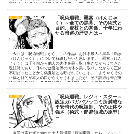
常に分かりにくい用語でもあります。 本記事では「反転術式」
の定義と効果、その主な使い手を中心に解説してまいります。
「呪術廻戦」羂索（けんじゃ
呪術廻戦
く）～全ての黒幕、その術式と
目的、虎杖との関係、千年にわ
たる暗躍の歴史とは～
今回は「呪術廻戦」から、この作品における最大の黒幕「羂索
（けんじゃく）」について解説したいと思います。 羂索（けん
じゃく）は千年前から他人の肉体を乗っ取り生きながらえてきた
呪詛師であり、作中では夏油傑の肉体を乗っ取り、ながらく正体
不明だったことから偽夏油とも呼ばれています。 ようやくその
正体と目的が本人の口から明かされましたが、その詳細は未だ謎
に包まれており、ここでは現時点で判明している情報を精査し、
その謎に迫っていこうと思います。
「呪術廻戦」レジィ・スター～
呪術廻戦
設定ガバガバツッコミ所満載な
平安時代の呪詛師、その正体や
強さ（術式・簡易領域の原型）
～
今回は言わずと知れた大人気漫画「呪術廻戦」から、ツッコミ