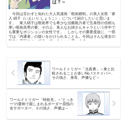
は？～
今回は言わずと知れた大人気漫画「呪術廻戦」の美人女医「家
入 硝子（いえいり しょうこ）」について紹介したいと思いま
す。 家入硝子は呪術界でも希少な治癒能力者で五条悟の信頼も
厚い呪術高専の要。その上、美人なお姉さんキャラという作中で
も重要なポジションの女性です。 しかしその重要度故に、一部
では「内通者」の疑いをかけられることも。今回はそんな彼女の
魅力と素顔について迫っていきたいと思います。
ワールドトリガー「当真勇」～東と比
較されることが多いNo.1スナイパー、
その強さ、身長、声優など～
ワールドトリガー「時枝充」～”とっき
ー”の愛称で親しまれるボーダー屈指の
名サポーター、その強さ、声優は～