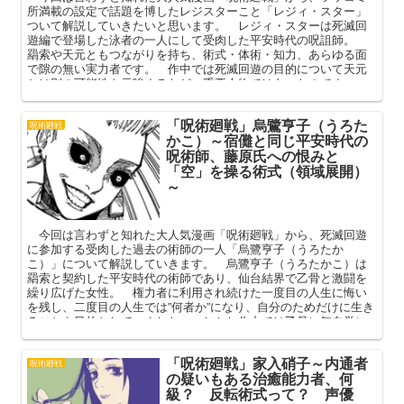
所満載の設定で話題を博したレジスターこと「レジィ・スター」
ついて解説していきたいと思います。 レジィ・スターは死滅回
遊編で登場した泳者の一人にして受肉した平安時代の呪詛師。
羂索や天元ともつながりを持ち、術式・体術・知力、あらゆる面
で隙の無い実力者です。 作中では死滅回遊の目的について天元
とは別の可能性を示唆するなど、重要人物ではあったのです
が……名前も含め、その設定はツッコミ所満載。 本記事ではレ
ジィのプロフィールや強さに加え、話題となったツッコミ所など
「呪術廻戦」烏鷺亨子（うろた
を中心に語っていこうと思います。
呪術廻戦
かこ）～宿儺と同じ平安時代の
呪術師、藤原氏への恨みと
「空」を操る術式（領域展開）
～
今回は言わずと知れた大人気漫画「呪術廻戦」から、死滅回遊
に参加する受肉した過去の術師の一人「烏鷺亨子（うろたか
こ）」について解説していきます。 烏鷺亨子（うろたかこ）は
羂索と契約した平安時代の術師であり、仙台結界で乙骨と激闘を
繰り広げた女性。 権力者に利用され続けた一度目の人生に悔い
を残し、二度目の人生では”何者か”になり、自分のためだけに生き
ることを目的としていました。 しかし作中では乙骨に無自覚に
煽られまくり…… 本記事ではそんな彼女のプロフィールと過
去、その強さ（術式）、作中での活躍を中心に語ってまいりま
「呪術廻戦」家入硝子～内通者
す。
呪術廻戦
の疑いもある治癒能力者、何
級？ 反転術式って？ 声優