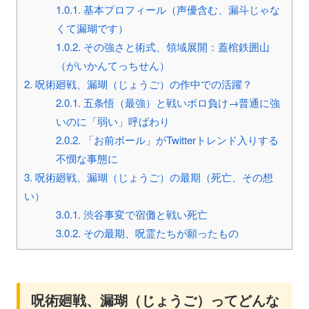
1.0.1.
基本プロフィール（声優含む、漏斗じゃな
くて漏瑚です）
1.0.2.
その強さと術式、領域展開：蓋棺鉄囲山
（がいかんてっちせん）
2.
呪術廻戦、漏瑚（じょうご）の作中での活躍？
2.0.1.
五条悟（最強）と戦いボロ負け→普通に強
いのに「弱い」呼ばわり
2.0.2.
「お前ボール」がTwitterトレンド入りする
不憫な事態に
3.
呪術廻戦、漏瑚（じょうご）の最期（死亡、その想
い）
3.0.1.
渋谷事変で宿儺と戦い死亡
3.0.2.
その最期、呪霊たちが願ったもの
呪術廻戦、漏瑚（じょうご）ってどんな