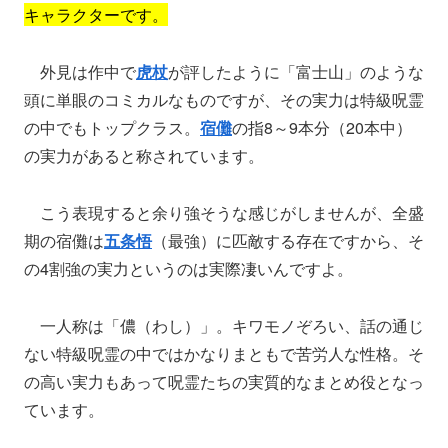
キャラクターです。
外見は作中で
虎杖
が評したように「富士山」のような
頭に単眼のコミカルなものですが、その実力は特級呪霊
の中でもトップクラス。
宿儺
の指8～9本分（20本中）
の実力があると称されています。
こう表現すると余り強そうな感じがしませんが、全盛
期の宿儺は
五条悟
（最強）に匹敵する存在ですから、そ
の4割強の実力というのは実際凄いんですよ。
一人称は「儂（わし）」。キワモノぞろい、話の通じ
ない特級呪霊の中ではかなりまともで苦労人な性格。そ
の高い実力もあって呪霊たちの実質的なまとめ役となっ
ています。