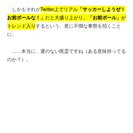
しかもそれが
Twitter上でリアル
「サッカーしようぜ！
お前ボールな！」
だと大盛り上がり。
「お前ボール」
が
トレンド入り
するという、更に不憫な事態を招くこと
に。
……本当に、運のない呪霊ですね（ある意味持ってる
のか？）。