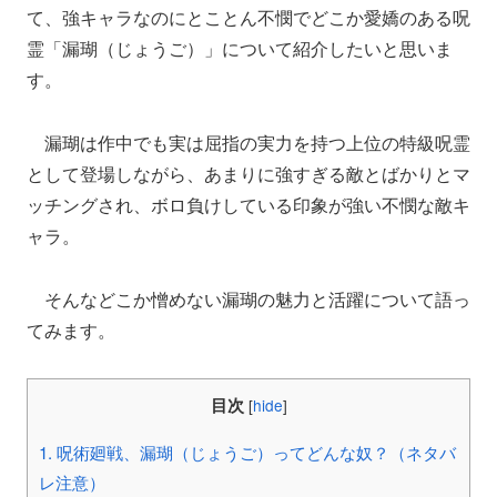
て、強キャラなのにとことん不憫でどこか愛嬌のある呪
霊「漏瑚（じょうご）」について紹介したいと思いま
す。
漏瑚は作中でも実は屈指の実力を持つ上位の特級呪霊
として登場しながら、あまりに強すぎる敵とばかりとマ
ッチングされ、ボロ負けしている印象が強い不憫な敵キ
ャラ。
そんなどこか憎めない漏瑚の魅力と活躍について語っ
てみます。
目次
[
hide
]
1.
呪術廻戦、漏瑚（じょうご）ってどんな奴？（ネタバ
レ注意）