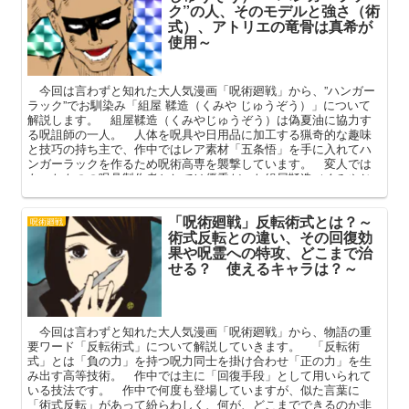
ク”の人、そのモデルと強さ（術
式）、アトリエの竜骨は真希が
使用～
今回は言わずと知れた大人気漫画「呪術廻戦」から、”ハンガー
ラック”でお馴染み「組屋 鞣造（くみや じゅうぞう）」について
解説します。 組屋鞣造（くみやじゅうぞう）は偽夏油に協力す
る呪詛師の一人。 人体を呪具や日用品に加工する猟奇的な趣味
と技巧の持ち主で、作中ではレア素材「五条悟」を手に入れてハ
ンガーラックを作るため呪術高専を襲撃しています。 変人では
あったものの呪具製作者としては優秀だった組屋鞣造（くみやじ
ゅうぞう）。 本記事ではそんな彼のプロフィールやモデル、呪
具や作中での活躍（その後）を中心に深掘りしてまいります。
「呪術廻戦」反転術式とは？～
呪術廻戦
術式反転との違い、その回復効
果や呪霊への特攻、どこまで治
せる？ 使えるキャラは？～
今回は言わずと知れた大人気漫画「呪術廻戦」から、物語の重
要ワード「反転術式」について解説していきます。 「反転術
式」とは「負の力」を持つ呪力同士を掛け合わせ「正の力」を生
み出す高等技術。 作中では主に「回復手段」として用いられて
いる技法です。 作中で何度も登場していますが、似た言葉に
「術式反転」があって紛らわしく、何が、どこまでできるのか非