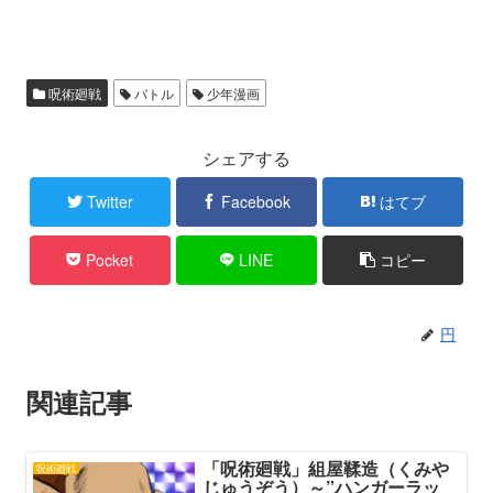
呪術廻戦
バトル
少年漫画
シェアする
Twitter
Facebook
はてブ
Pocket
LINE
コピー
円
関連記事
「呪術廻戦」組屋鞣造（くみや
呪術廻戦
じゅうぞう）～”ハンガーラッ