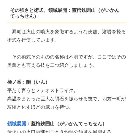
その強さと術式、領域展開：蓋棺鉄囲山（がいかん
てっちせん）
漏瑚は火山の噴火を象徴するような炎熱、溶岩を操る
術式を行使しています。
その術式そのものの名称は不明ですが、ここではその
奥義とも言える技を二つ紹介しましょう。
極ノ番：隕（いん）
平たく言うとメテオストライク。
高温をまとった巨大な隕石を振らせる技で、四方一町が
灰燼と化すほどの威力を持つ。
領域展開
：蓋棺鉄囲山（がいかんてっちせん）
活火山の火口内部がごとき灼熱の領域を展開する。