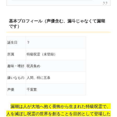
基本プロフィール（声優含む、漏斗じゃなくて漏瑚
です）
誕生日
？
所属
特級呪霊（未登録）
趣味・嗜好
呪具集め
嫌いなもの
人間、特に五条
声優
千葉繁
漏瑚は人が大地へ抱く畏怖から生まれた特級呪霊で、
人を滅ぼし呪霊の世界を創ることを目的として登場した