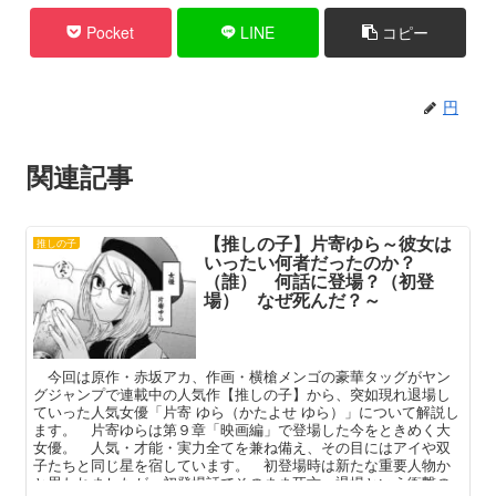
Pocket
LINE
コピー
円
関連記事
【推しの子】片寄ゆら～彼女は
推しの子
いったい何者だったのか？
（誰） 何話に登場？（初登
場） なぜ死んだ？～
今回は原作・赤坂アカ、作画・横槍メンゴの豪華タッグがヤン
グジャンプで連載中の人気作【推しの子】から、突如現れ退場し
ていった人気女優「片寄 ゆら（かたよせ ゆら）」について解説し
ます。 片寄ゆらは第９章「映画編」で登場した今をときめく大
女優。 人気・才能・実力全てを兼ね備え、その目にはアイや双
子たちと同じ星を宿しています。 初登場時は新たな重要人物か
と思われましたが、初登場話でそのまま死亡・退場という衝撃の