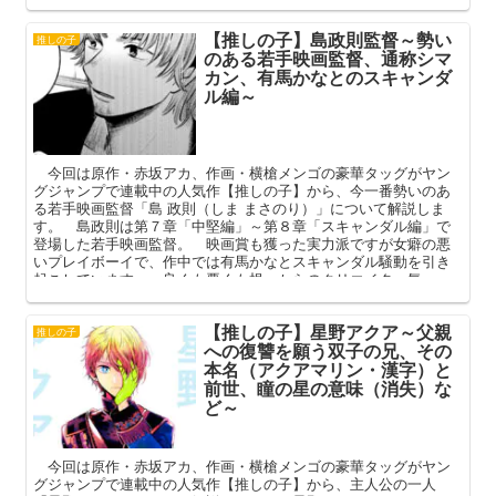
結末を迎え、読者の話題を度肝を抜いた片寄ゆら。 本記事では
そんな彼女のプロフィールや死亡の経緯などを中心に解説してま
【推しの子】島政則監督～勢い
いります。
推しの子
のある若手映画監督、通称シマ
カン、有馬かなとのスキャンダ
ル編～
今回は原作・赤坂アカ、作画・横槍メンゴの豪華タッグがヤン
グジャンプで連載中の人気作【推しの子】から、今一番勢いのあ
る若手映画監督「島 政則（しま まさのり）」について解説しま
す。 島政則は第７章「中堅編」～第８章「スキャンダル編」で
登場した若手映画監督。 映画賞も獲った実力派ですが女癖の悪
いプレイボーイで、作中では有馬かなとスキャンダル騒動を引き
起こしています。 良くも悪くも根っからのクリエイター気
質。 本記事ではそんな島政則監督のプロフィールやスキャンダ
ル編の概要、有馬かなとの関係を中心に解説してまいります。
【推しの子】星野アクア～父親
推しの子
への復讐を願う双子の兄、その
本名（アクアマリン・漢字）と
前世、瞳の星の意味（消失）な
ど～
今回は原作・赤坂アカ、作画・横槍メンゴの豪華タッグがヤン
グジャンプで連載中の人気作【推しの子】から、主人公の一人