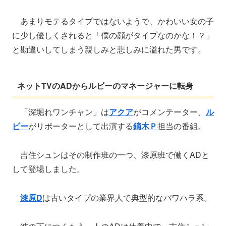
あまりモテるタイプではないようで、かわいい女の子
に少し優しくされると「僕の顔がタイプなのかな！？」
と勘違いしてしまう親しみと悲しみに溢れた男です。
ネットTVのADからルビーのマネージャーに転身
「深堀れワンチャン」は
アクア
がコメンテーター、
ル
ビー
がリポーターとして出演する
鏑木Ｐ
担当の番組。
吉住シュンはその制作班の一つ、漆原班で働くADと
して登場しました。
漆原D
は古いタイプの業界人で典型的なパワハラ系。