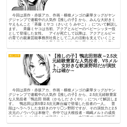
今回は原作・赤坂アカ、作画・横槍メンゴの豪華タッグがヤン
グジャンプで連載中の人気作【推しの子】から、みんな大好きミ
ヤえもんこと「斉藤 ミヤコ（さいとう みやこ）」について解説し
ます。 斉藤ミヤコは当初、アクアとルビーのベビーシッター役
として登場した女性。 アイが死亡して以降は、アクアとルビー
の育ての親兼芸能事務所社長として二人の活動を支えていくこと
になります。 いわゆる裏方役ですが、年を重ねてますます美し
くなったと評判のミヤコさん。 本記事ではそんな彼女のプロフ
ィールや作中での人間関係を中心に解説してまいります。
【推しの子】鴨志田朔夜～2.5次
推しの子
元経験豊富な人気役者、VSメル
ト、女好きな軟派野郎だが演技
力は確か～
今回は原作・赤坂アカ、作画・横槍メンゴの豪華タッグがヤン
グジャンプで連載中の人気作【推しの子】から、2.5次元経験豊富
な人気役者「鴨志田 朔夜（かもしだ さくや）」について解説しま
す。 鴨志田は第5章2.5次元舞台編で登場した役者の一人。 普
段はヘラヘラした女好きのヤリ◯ン野郎ですが、その演技力と2.5
次元のノウハウは本物で、作中では大根役者・鳴嶋メルトの成長
を促すライバル役として登場しました。 本記事では鴨志田朔夜
のプロフィールや人間関係、作中での活躍を解説していきます。