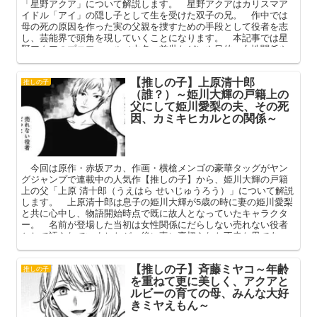
「星野アクア」について解説します。 星野アクアはカリスマア
イドル「アイ」の隠し子として生を受けた双子の兄。 作中では
母の死の原因を作った実の父親を捜すための手段として役者を志
し、芸能界で頭角を現していくことになります。 本記事では星
野アクアのプロフィール（本名・前世など）や目的、女性関係や
瞳の星の意味などを中心に語ってまいります。
【推しの子】上原清十郎
推しの子
（誰？）～姫川大輝の戸籍上の
父にして姫川愛梨の夫、その死
因、カミキヒカルとの関係～
今回は原作・赤坂アカ、作画・横槍メンゴの豪華タッグがヤン
グジャンプで連載中の人気作【推しの子】から、姫川大輝の戸籍
上の父「上原 清十郎（うえはら せいじゅうろう）」について解説
します。 上原清十郎は息子の姫川大輝が5歳の時に妻の姫川愛梨
と共に心中し、物語開始時点で既に故人となっていたキャラクタ
ー。 名前が登場した当初は女性関係にだらしない売れない役者
として語られていましたが、後に妻に裏切られた不幸な男であっ
たことが判明します。 本記事では上原清十郎のプロフィールや
人間関係、その死因などを中心に解説してまいります。
【推しの子】斉藤ミヤコ～年齢
推しの子
を重ねて更に美しく、アクアと
ルビーの育ての母、みんな大好
きミヤえもん～