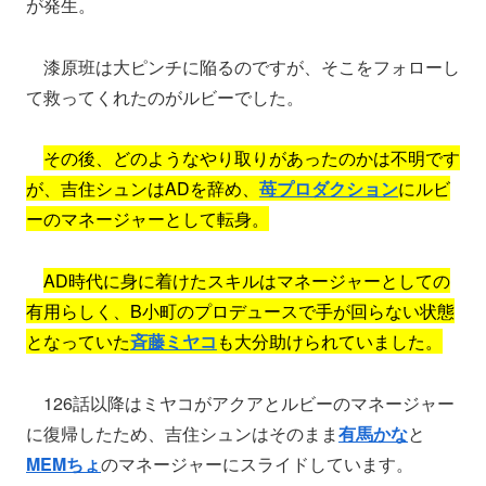
が発生。
漆原班は大ピンチに陥るのですが、そこをフォローし
て救ってくれたのがルビーでした。
その後、どのようなやり取りがあったのかは不明です
が、吉住シュンはADを辞め、
苺プロダクション
にルビ
ーのマネージャーとして転身。
AD時代に身に着けたスキルはマネージャーとしての
有用らしく、B小町のプロデュースで手が回らない状態
となっていた
斉藤ミヤコ
も大分助けられていました。
126話以降はミヤコがアクアとルビーのマネージャー
に復帰したため、吉住シュンはそのまま
有馬かな
と
MEMちょ
のマネージャーにスライドしています。