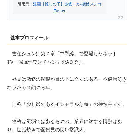
引用元：
漫画【推しの子】赤坂アカ×横槍メンゴ
Twitter
基本プロフィール
吉住シュンは第７章「中堅編」で登場したネット
TV「深堀れワンチャン」のADです。
外見は激務の影響か目の下にクマのある、不健康そう
なソバカス顔の青年。
自称「少し影のあるインモラルな貌」の持ち主です。
性格は気弱ではあるものの、業界に対する情熱はあ
り、世話焼きで面倒見の良い常識人。