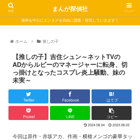
まんが探偵社
検索
メニュー
漫画を中心にエンタメを自由に調査・研究していきます！
ホーム
推しの子
【推しの子】吉住シュン～ネットTVの
ADからルビーのマネージャーに転身、切
っ掛けとなったコスプレ炎上騒動、妹の
未実～
Twitter
Facebook
はてブ
Pocket
LINE
コピー
2024.08.04
2023.08.03
今回は原作・赤坂アカ、作画・横槍メンゴの豪華タッ