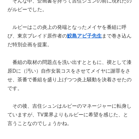
そんな中、企画書を持って吉住シュンの前に現れたの
がルビーでした。
ルビーはこの炎上の発端となったメイヤを番組に呼
び、東京ブレイド原作者の
鮫島アビ子先生
まで巻き込ん
だ特別企画を提案。
番組の取材の問題点を洗い出すとともに、禊として漆
原Dに（汚い）自作女装コスをさせてメイヤに謝罪をさ
せ、茶番で番組を盛り上げつつ炎上騒動を決着させたの
です。
その後、吉住シュンはルビーのマネージャーに転身し
ていますが、TV業界よりもルビーに希望を感じた、と
言うことなのでしょうかね。