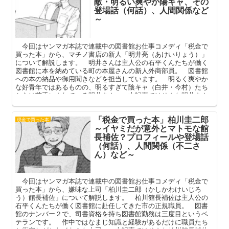
敵・明るい爽やか陽キャ、その
登場話（何話）、人間関係など
～
今回はヤンマガ本誌で連載中の図書館お仕事コメディ「税金で
買った本」から、マチノ書店の新人「明井亮（あけいりょう）」
について解説します。 明井さんは主人公の石平くんたちが働く
図書館に本を納めている町の本屋さんの新人外商部員。 図書館
への本の納品や御用聞きなどを担当しています。 明るく爽やか
な好青年ではあるものの、明るすぎて陰キャ（白井・今村）たち
からは苦手にされている明井さん。 本記事ではそんな明井さん
のプロフィールや登場話（初登場・何話）、人間関係を中心に解
説してまいります。
「税金で買った本」柏川圭二郎
税金で買った本
～イヤミだが意外とマトモな館
長補佐？プロフィールや登場話
（何話）、人間関係（不二さ
ん）など～
今回はヤンマガ本誌で連載中の図書館お仕事コメディ「税金で
買った本」から、嫌味な上司「柏川圭二郎（かしかわけいじろ
う）館長補佐」について解説します。 柏川館長補佐は主人公の
石平くんたちが働く図書館に赴任してきた市の正規職員。 図書
館のナンバー２で、司書資格を持ち図書館勤務は三度目というベ
テランです。 作中ではなまじ知識と経験があるだけに職員たち