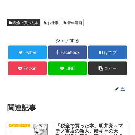
税金で買った本
お仕事
青年漫画
シェアする
Twitter
Facebook
はてブ
Pocket
LINE
コピー
円
関連記事
「税金で買った本」明井亮～マ
税金で買った本
チノ書店の新人、陰キャの天