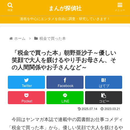
まんが探偵社
検索
メニュー
漫画を中心にエンタメを自由に調査・研究していきます！
ホーム
税金で買った本
「税金で買った本」朝野亜沙子～優しい
笑顔で大人を躾けるやり手お母さん、そ
の人間関係やお子さんなど～
Twitter
Facebook
はてブ
Pocket
LINE
コピー
2025.07.14
2023.03.21
今回はヤンマガ本誌で連載中の図書館お仕事コメディ
「税金で買った本」から、優しい笑顔で大人を躾けるや