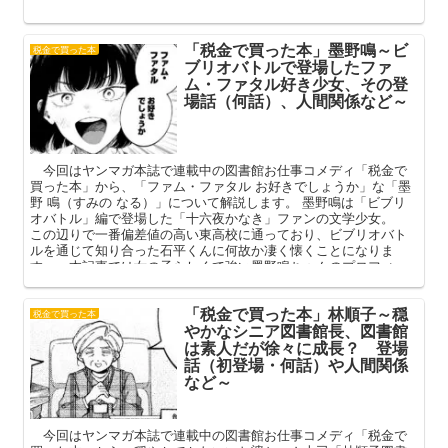
と衝突しがちなイヤミな上司。 本記事ではそんな柏川館長補佐
のプロフィールや登場話（初登場・何話）、人間関係を中心に解
説してまいります。
「税金で買った本」墨野鳴～ビ
税金で買った本
ブリオバトルで登場したファ
ム・ファタル好き少女、その登
場話（何話）、人間関係など～
今回はヤンマガ本誌で連載中の図書館お仕事コメディ「税金で
買った本」から、「ファム・ファタル お好きでしょうか」な「墨
野 鳴（すみの なる）」について解説します。 墨野鳴は「ビブリ
オバトル」編で登場した「十六夜かなき」ファンの文学少女。
この辺りで一番偏差値の高い東高校に通っており、ビブリオバト
ルを通じて知り合った石平くんに何故か凄く懐くことになりま
す。 本記事では女の子らしくて強い墨野鳴ちゃんのプロフィー
ルや登場話（何話）、その人間関係などを中心に解説してまいり
ます。
「税金で買った本」林順子～穏
税金で買った本
やかなシニア図書館長、図書館
は素人だが徐々に成長？ 登場
話（初登場・何話）や人間関係
など～
今回はヤンマガ本誌で連載中の図書館お仕事コメディ「税金で