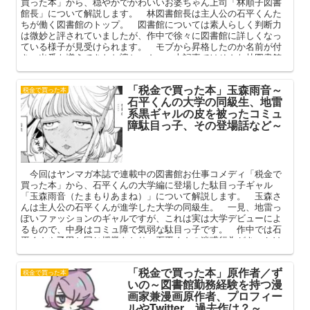
買った本」から、穏やかでかわいいお婆ちゃん上司「林順子図書
館長」について解説します。 林図書館長は主人公の石平くんた
ちが働く図書館のトップ。 図書館については素人らしく判断力
は微妙と評されていましたが、作中で徐々に図書館に詳しくなっ
ている様子が見受けられます。 モブから昇格したのか名前が付
き、出番も増えてきたお婆ちゃん。 本記事ではそんな林図書館
長のプロフィールや登場話（初登場・何話）、人間関係を中心に
解説してまいります。
「税金で買った本」玉森雨音～
税金で買った本
石平くんの大学の同級生、地雷
系黒ギャルの皮を被ったコミュ
障駄目っ子、その登場話など～
今回はヤンマガ本誌で連載中の図書館お仕事コメディ「税金で
買った本」から、石平くんの大学編に登場した駄目っ子ギャル
「玉森雨音（たまもりあまね）」について解説します。 玉森さ
んは主人公の石平くんが進学した大学の同級生。 一見、地雷っ
ぽいファッションのギャルですが、これは実は大学デビューによ
るもので、中身はコミュ障で気弱な駄目っ子です。 作中では石
平くんや乙田と同じ授業をとり、石平くんの迷惑行為がきっかけ
で彼らと知り合うことに。 本記事ではそんな玉森さんのプロフ
ィールや過去、登場話（初登場）を中心に解説してまいります。
「税金で買った本」原作者／ず
税金で買った本
いの～図書館勤務経験を持つ漫
画家兼漫画原作者、プロフィー
ルやTwitter、過去作は？～