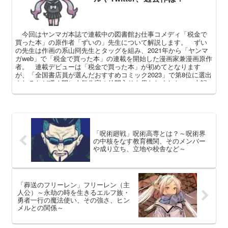
今回はヤンマガ本誌で連載中の図書館お仕事コメディ「税金で
買った本」の原作者「ずいの」先生について解説します。 ずい
の先生は作画の系山冏先生とタッグを組み、2021年から「ヤンマ
ガweb」で「税金で買った本」の連載を開始した漫画家兼漫画原作
者。 連載デビューは「税金で買った本」が初めてとなります
が、「全国書店員が選んだおすすめコミック2023」で第8位に選出
されるなど瞬く間に人気作家の仲間入りを果たしました。 本記
事ではこれまでに判明しているずいの先生のプロフィールやイン
タビューなどで語った情報について整理してまいります。
「呪術廻戦」呪術高専とは？～呪術界
の中核をなす教育機関、そのメンバー
や成り立ち、立地や校舎など～
「葬送のフリーレン」フリーレン（主
人公）～永劫の時を生きるエルフ族・
勇者一行の魔法使い、その強さ、ヒン
メルとの関係～