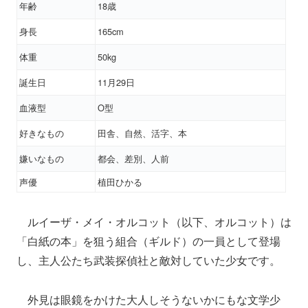
年齢
18歳
身長
165cm
体重
50kg
誕生日
11月29日
血液型
O型
好きなもの
田舎、自然、活字、本
嫌いなもの
都会、差別、人前
声優
植田ひかる
ルイーザ・メイ・オルコット（以下、オルコット）は
「白紙の本」を狙う組合（ギルド）の一員として登場
し、主人公たち武装探偵社と敵対していた少女です。
外見は眼鏡をかけた大人しそうないかにもな文学少