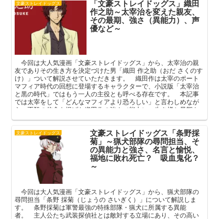
「文豪ストレイドッグス」織田
文豪ストレイドッグス
作之助～太宰治を変えた親友、
その最期、強さ（異能力）、声
優など～
今回は大人気漫画「文豪ストレイドッグス」から、太宰治の親
友でありその生き方を決定づけた男「織田 作之助（おだ さくのす
け）」ついて解説させていただきます。 織田作は太宰のポート
マフィア時代の回想に登場するキャラクターで、小説版「太宰治
と黒の時代」ではもう一人の主役とも呼べる存在です。 本記事
では太宰をして「どんなマフィアより恐ろしい」と言わしめなが
ら、不殺の信念を掲げた織田作の強さ（能力）、生き様と最期を
中心に語ってまいります。
文豪ストレイドッグス「条野採
文豪ストレイドッグス
菊」～猟犬部隊の尋問担当、そ
の異能力と強さ、名言と愉悦、
福地に敗れ死亡？ 吸血鬼化？
～
今回は大人気漫画「文豪ストレイドッグス」から、猟犬部隊の
尋問担当「条野 採菊（じょうの さいぎく）」について解説しま
す。 条野採菊は軍警最強の特殊部隊・猟犬に所属する異能
者。 主人公たち武装探偵社とは敵対する立場にあり、その高い