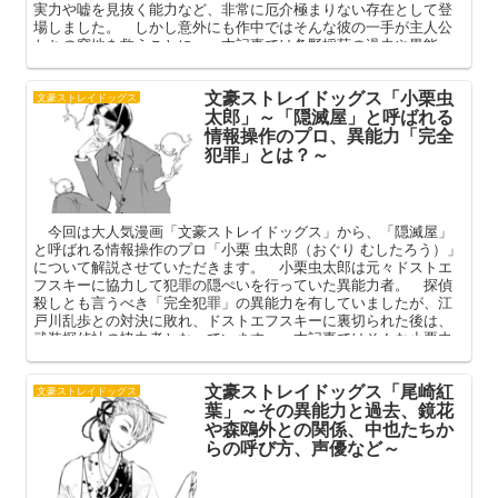
実力や嘘を見抜く能力など、非常に厄介極まりない存在として登
場しました。 しかし意外にも作中ではそんな彼の一手が主人公
たちの窮地を救うことに。 本記事では条野採菊の過去や異能
力、福地と決裂した経緯やその後（死亡？ 吸血鬼化？）などを
中心に語ってまいります。
文豪ストレイドッグス「小栗虫
文豪ストレイドッグス
太郎」～「隠滅屋」と呼ばれる
情報操作のプロ、異能力「完全
犯罪」とは？～
今回は大人気漫画「文豪ストレイドッグス」から、「隠滅屋」
と呼ばれる情報操作のプロ「小栗 虫太郎（おぐり むしたろう）」
について解説させていただきます。 小栗虫太郎は元々ドストエ
フスキーに協力して犯罪の隠ぺいを行っていた異能力者。 探偵
殺しとも言うべき「完全犯罪」の異能力を有していましたが、江
戸川乱歩との対決に敗れ、ドストエフスキーに裏切られた後は、
武装探偵社の協力者となっています。 本記事ではそんな小栗虫
太郎のプロフィールや過去（七號機関）、作中での活躍などを中
心に語ってまいります。
文豪ストレイドッグス「尾崎紅
文豪ストレイドッグス
葉」～その異能力と過去、鏡花
や森鴎外との関係、中也たちか
らの呼び方、声優など～