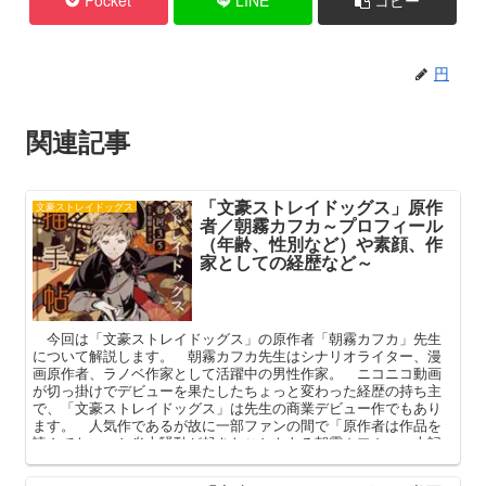
Pocket
LINE
コピー
円
関連記事
「文豪ストレイドッグス」原作
文豪ストレイドッグス
者／朝霧カフカ～プロフィール
（年齢、性別など）や素顔、作
家としての経歴など～
今回は「文豪ストレイドッグス」の原作者「朝霧カフカ」先生
について解説します。 朝霧カフカ先生はシナリオライター、漫
画原作者、ラノベ作家として活躍中の男性作家。 ニコニコ動画
が切っ掛けでデビューを果たしたちょっと変わった経歴の持ち主
で、「文豪ストレイドッグス」は先生の商業デビュー作でもあり
ます。 人気作であるが故に一部ファンの間で「原作者は作品を
読んでない」と炎上騒動が起きたこともある朝霧カフカ。 本記
事ではそんな先生のプロフィールや経歴などを中心に解説してま
いります。