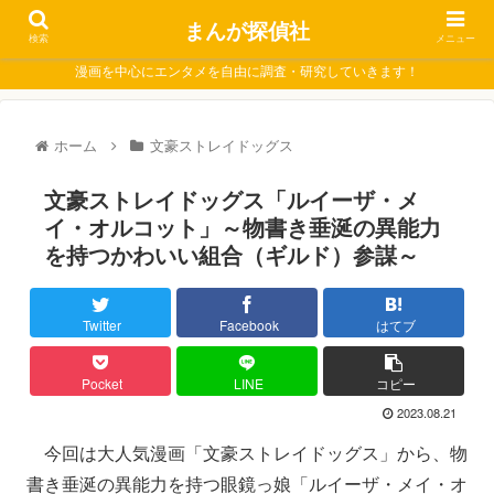
まんが探偵社
検索
メニュー
漫画を中心にエンタメを自由に調査・研究していきます！
ホーム
文豪ストレイドッグス
文豪ストレイドッグス「ルイーザ・メ
イ・オルコット」～物書き垂涎の異能力
を持つかわいい組合（ギルド）参謀～
Twitter
Facebook
はてブ
Pocket
LINE
コピー
2023.08.21
今回は大人気漫画「文豪ストレイドッグス」から、物
書き垂涎の異能力を持つ眼鏡っ娘「ルイーザ・メイ・オ