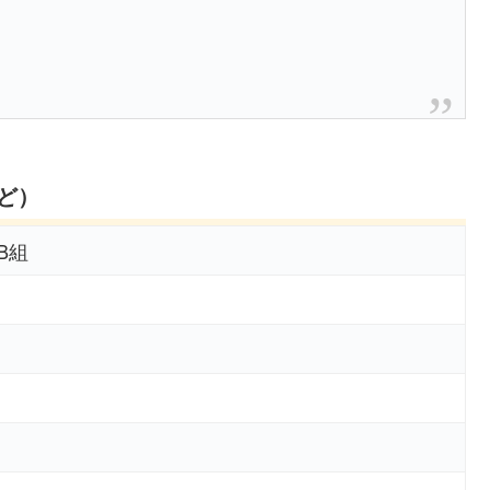
ど）
B組