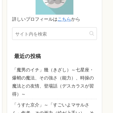
詳しいプロフィールは
こちら
から
最近の投稿
「魔男のイチ」幾（きざし）～七星座・
爆蛸の魔法、その強さ（能力）、時操の
魔法との友情、登場話（デスカラスが習
得）～
「うすた京介」～「すごいよマサルさ
ん」作者、その画力（絵が上手い）、そ