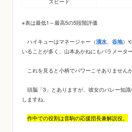
スピード
※表は最低1～最高5の5段階評価
ハイキューはマネージャー（
、
）
清水
谷地
いることが多く、山本あかねにもパラメータ
これを見ると小柄でパワーこそありません
頭脳「3」とありますが、彼女のバレー知
しますね。
作中での役割は音駒の応援団長兼解説役。