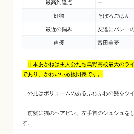
最高到達点
ー
好物
そぼろごはん
最近の悩み
友達にバレー
声優
富田美憂
山本あかねは主人公たち烏野高校最大のラ
であり、かわいい応援団長です。
外見はボリュームのあるふわふわの髪をツ
前髪に猫のヘアピン、左手首のシュシュを
す。