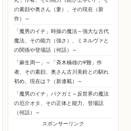
の素顔や奥さん（妻）、その現在（新
作）～
「魔男のイチ」時操の魔法～強大な古代
魔法、その能力（強さ）、ミネルヴァと
の関係や登場話（何話）～
「麻生周一」～「斉木楠雄のΨ難」作
者、その素顔、奥さん古川美鈴との馴れ
初め、現在は？（新連載）～
「魔男のイチ」バクガミ～反世界の魔法
の厄介オタ、その正体と能力、登場話
（何話）～
スポンサーリンク