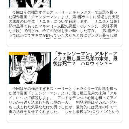
今回はその強烈すぎるストーリーとキャラクターで話題を攫っ
た傑作漫画「チェンソーマン」より、第1部ラストに登場した支配
の悪魔の転生体「ナユタ」について解説します。 ナユタとは第1
部の黒幕であったマキマ（＝支配の悪魔）がデンジに（意味不明
な手段）で倒され、全ての記憶を失い転生した存在。 第1部ラス
トではかつてマキマが飼っていた犬たちと共にデンジと暮らし始
めます。 マキマとは既に別個体とされるナユタ。 本記事では
ナユタ誕生に至る経緯やマキマとの関係性、第2部にどのように関
わってくるのかなどを中心に語ってまいります。
「チェンソーマン」アルド～ア
チェンソーマン
メリカ殺し屋三兄弟の末弟、最
後は死亡？ ハロウィン？～
今回はその強烈すぎるストーリーとキャラクターで話題を攫っ
た傑作漫画「チェンソーマン」より、殺し屋三兄弟の末弟「アル
ド」について解説します。 アルドはデンジの心臓を狙ってアメ
リカから送り込まれた殺し屋の一人。 初登場時はイカれた兄た
ちに挟まれた気弱なだけの男でしたが、最終的には兄弟の中で一
番の活躍を見せてくれました。 しかし最後は”ハロウィン”という
愉快で悲惨な結末を迎えてしまったアルド。 本記事ではそんな
彼のプロフィールや作中での活躍を中心に解説してまいります。