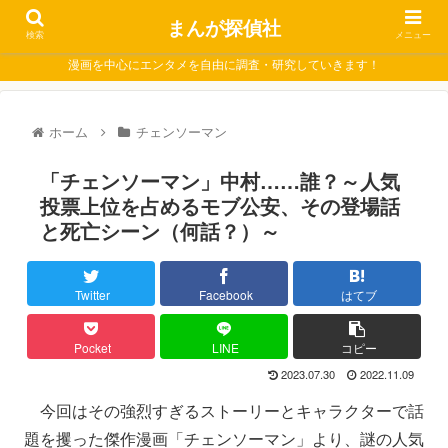
まんが探偵社
検索
メニュー
漫画を中心にエンタメを自由に調査・研究していきます！
ホーム
チェンソーマン
「チェンソーマン」中村……誰？～人気
投票上位を占めるモブ公安、その登場話
と死亡シーン（何話？）～
Twitter
Facebook
はてブ
Pocket
LINE
コピー
2023.07.30
2022.11.09
今回はその強烈すぎるストーリーとキャラクターで話
題を攫った傑作漫画「チェンソーマン」より、謎の人気