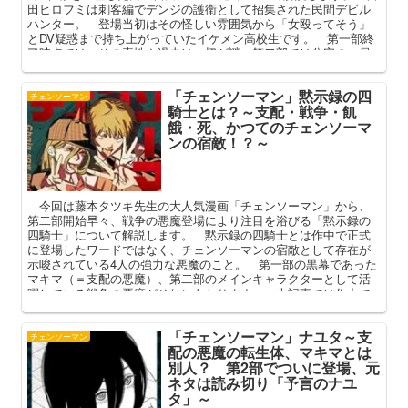
田ヒロフミは刺客編でデンジの護衛として招集された民間デビル
ハンター。 登場当初はその怪しい雰囲気から「女殴ってそう」
とDV疑惑まで持ち上がっていたイケメン高校生です。 第一部終
了時点では、その素性や過去は一切が謎。第二部では公安の一員
としてデンジたちに接触しています。 本記事ではこれまでに判
明している吉田ヒロフミのプロフィールや活躍について整理して
「チェンソーマン」黙示録の四
いきます。
チェンソーマン
騎士とは？～支配・戦争・飢
餓・死、かつてのチェンソーマ
ンの宿敵！？～
今回は藤本タツキ先生の大人気漫画「チェンソーマン」から、
第二部開始早々、戦争の悪魔登場により注目を浴びる「黙示録の
四騎士」について解説します。 黙示録の四騎士とは作中で正式
に登場したワードではなく、チェンソーマンの宿敵として存在が
示唆されている4人の強力な悪魔のこと。 第一部の黒幕であった
マキマ（＝支配の悪魔）、第二部のメインキャラクターとして活
躍している戦争の悪魔がそれにあたります。 本記事では作中で
開示された情報や元ネタ・ヨハネの黙示録の解説などを交えて四
騎士について考察してまいります。
「チェンソーマン」ナユタ～支
チェンソーマン
配の悪魔の転生体、マキマとは
別人？ 第2部でついに登場、元
ネタは読み切り「予言のナユ
タ」～