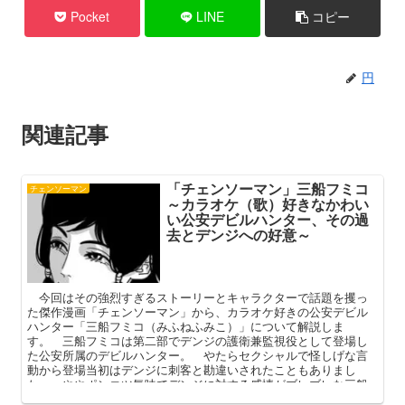
Pocket
LINE
コピー
円
関連記事
「チェンソーマン」三船フミコ
チェンソーマン
～カラオケ（歌）好きなかわい
い公安デビルハンター、その過
去とデンジへの好意～
今回はその強烈すぎるストーリーとキャラクターで話題を攫っ
た傑作漫画「チェンソーマン」から、カラオケ好きの公安デビル
ハンター「三船フミコ（みふねふみこ）」について解説しま
す。 三船フミコは第二部でデンジの護衛兼監視役として登場し
た公安所属のデビルハンター。 やたらセクシャルで怪しげな言
動から登場当初はデンジに刺客と勘違いされたこともありまし
た。 ややポンコツ気味でデンジに対する感情がブレブレな三船
フミコ。 本記事ではそんな彼女のプロフィールやデンジとの過