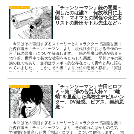
去、作中での活躍を中心に解説してまいります。
「チェンソーマン」銃の悪魔～
チェンソーマン
倒したのは誰？ 何故秋田に上
陸？ マキマとの関係や死亡者
リストの野田サトル先生など～
今回はその強烈すぎるストーリーとキャラクターで話題を攫っ
た傑作漫画「チェンソーマン」より、現代社会における最強の一
角「銃の悪魔」について解説します。 銃の悪魔は物語が始まる
13年前、世界中で甚大な被害をもたらした悪魔。 早川アキの家
族の仇でもあり、当初はラスボス的な存在として畏怖と共に語ら
れていました。 しかしその後「より上位の悪魔の存在」「実は
既に倒されていた」ことが判明。 登場時の演出で巻き返したも
のの、やや微妙な立場に堕ちてしまった不遇の存在でもありま
す。本記事では銃の悪魔の概要や強さ、作中での活躍や小ネタ
「チェンソーマン」吉田ヒロフ
（死亡者リスト）を中心に語ってまいります。
チェンソーマン
ミ～第二部の苦労人枠？ ”雌
蛸”を量産した高校生デビルハン
ター、DV疑惑、ピアス、契約悪
魔～
今回はその強烈すぎるストーリーとキャラクターで話題を攫っ
た傑作漫画「チェンソーマン」より、その溢れんばかりの色気
で”雌蛸”を量産した男「吉田ヒロフミ」について解説します。 吉