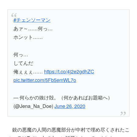
#チェンソーマン
あァ～……何っ…
ホンット……
何っ…
してんだ
俺ぇぇぇ……
https://t.co/4j2e2gdhZC
pic.twitter.com/5Fb5emWL7o
— 何らかの抜け殻。（何かあればお題箱へ）
(@Jena_Na_Doe)
June 26, 2020
銃の悪魔の人間の悪魔部分が中村で埋め尽くされたこ