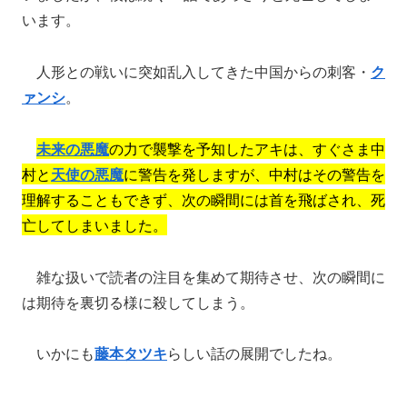
います。
人形との戦いに突如乱入してきた中国からの刺客・
ク
ァンシ
。
未来の悪魔
の力で襲撃を予知したアキは、すぐさま中
村と
天使の悪魔
に警告を発しますが、中村はその警告を
理解することもできず、次の瞬間には首を飛ばされ、死
亡してしまいました。
雑な扱いで読者の注目を集めて期待させ、次の瞬間に
は期待を裏切る様に殺してしまう。
いかにも
藤本タツキ
らしい話の展開でしたね。