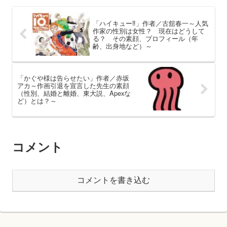
「ハイキュー‼」作者／古舘春一～人気
作家の性別は女性？ 現在はどうして
る？ その素顔、プロフィール（年
齢、出身地など）～
「かぐや様は告らせたい」作者／赤坂
アカ～作画引退を宣言した先生の素顔
（性別、結婚と離婚、東大説、Apexな
ど）とは？～
コメント
コメントを書き込む