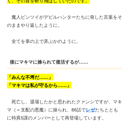
く、その首を斬り飛ばしていたのです。
魔人ピンツイがデビルハンターたちに発した言葉をそ
のままやり返したように。
全てを掌の上で弄ぶかのように。
後にマキマに操られて復活するが……
「みんな不埒だ……」
「マキマは私が守るから……」
死亡し、退場したかと思われたクァンシですが、マキ
マ（＝支配の悪魔）に操られ、86話で
レゼ
たちととも
に特異5課のメンバーとして再登場しています。