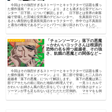
今回はその強烈すぎるストーリーとキャラクターで話題を攫っ
た傑作漫画「チェンソーマン」より、まとも過ぎる公安デビルハ
ンター「日下部」について解説します。 日下部とは世界の刺客
編で登場した宮城公安所属のデビルハンター。 生真面目で口う
るさい典型的な委員長気質のキャラクターで、作中では不真面目
と適当の権化であるデンジとパワーに振り回されていました。
実力はあったものの遭遇した敵があまりに悪く…… 本記事では
そんな日下部のプロフィールと死亡シーン、第2部に登場したユウ
コとの関係などを中心に解説してまいります。
「チェンソーマン」落下の悪魔
チェンソーマン
～かわいいコックさんは根源的
恐怖の名を持つ超越者、その強
さ、飢餓の悪魔との関係など～
今回はその強烈すぎるストーリーとキャラクターで話題を攫っ
た傑作漫画「チェンソーマン」より、第二部で登場した二人目の
超越者「落下の悪魔」について解説します。 落下の悪魔は第二
部でアサたちの前に現れた地獄の料理人です。 一見コミカルで
かわいいお姉さん風の見た目をしていますが、その強さはチェン
ソーマンが手も足も出ないほどただただ圧倒的。 マキマをも倒
したデンジの最強コマンド「食べる」さえ彼女には意味を成しま
せんでした。 本記事では落下の悪魔のプロフィールや強さ、飢
餓の悪魔（キガ）との関係を中心に解説してまいります。