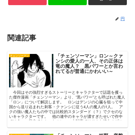
円
関連記事
「チェンソーマン」ロン～クァ
チェンソーマン
ンシの愛人の一人、その正体は
竜の魔人？ 黒パワーとか言わ
れてるが普通にかわいい～
今回はその強烈すぎるストーリーとキャラクターで話題を攫っ
た傑作漫画「チェンソーマン」より、”黒パワー”とも呼ばれた魔人
「ロン」について解説します。 ロンはデンジの心臓を狙って中
国から送り込まれた刺客・クァンシに従う4人の魔人の1人。 ア
クの強い魔人たちの中では比較的スタンダード（？）でクセのな
いキャラクターです。 他の連中のキャラが濃すぎたせいで作中
では今一つ目立てなかったロン。 本記事ではそんな彼女のプロ
フィールや能力、その正体や最期を中心に解説してまいります。