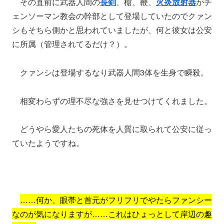
その直前に武器人間の
長剣
、槍、鞭、
火炎放射器
がチ
ェンソーマン教会の幹部として登場していたのでクァン
シもそちら側かと思われていましたが、何と彼女は公安
に所属（管理されてるだけ？）。
クァンシは登場するなり武器人間3体を生身で瞬殺。
相変わらずの理不尽な強さを見せつけてくれました。
どうやら愛人たちの死体を人質に取られて公安に従っ
ていたようですね。
……何か、眼帯と首元がフリフリでやたらファンシー
なのが気になりますが……これはひょっとして岸辺の趣