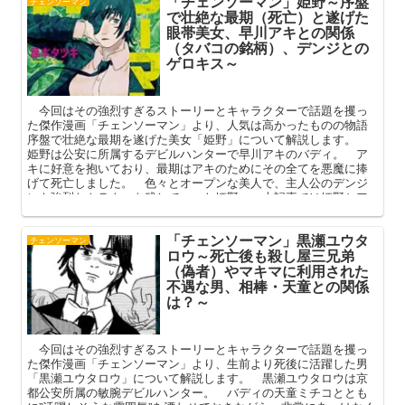
「チェンソーマン」姫野～序盤
チェンソーマン
で壮絶な最期（死亡）と遂げた
眼帯美女、早川アキとの関係
（タバコの銘柄）、デンジとの
ゲロキス～
今回はその強烈すぎるストーリーとキャラクターで話題を攫っ
た傑作漫画「チェンソーマン」より、人気は高かったものの物語
序盤で壮絶な最期を遂げた美女「姫野」について解説します。
姫野は公安に所属するデビルハンターで早川アキのバディ。 ア
キに好意を抱いており、最期はアキのためにその全てを悪魔に捧
げて死亡しました。 色々とオープンな美人で、主人公のデンジ
にも強烈なトラウマを残していった姫野。 本記事では姫野とア
キとの関係やその最期（死亡）を中心に、彼女の魅力を深掘りし
ていきたいと思います。
「チェンソーマン」黒瀬ユウタ
チェンソーマン
ロウ～死亡後も殺し屋三兄弟
（偽者）やマキマに利用された
不遇な男、相棒・天童との関係
は？～
今回はその強烈すぎるストーリーとキャラクターで話題を攫っ
た傑作漫画「チェンソーマン」より、生前より死後に活躍した男
「黒瀬ユウタロウ」について解説します。 黒瀬ユウタロウは京
都公安所属の敏腕デビルハンター。 バディの天童ミチコととも