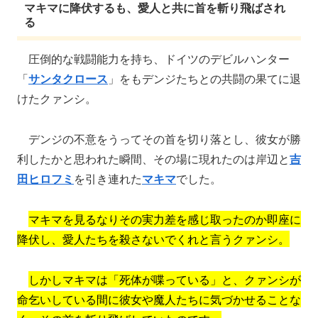
マキマに降伏するも、愛人と共に首を斬り飛ばされ
る
圧倒的な戦闘能力を持ち、ドイツのデビルハンター
「
サンタクロース
」をもデンジたちとの共闘の果てに退
けたクァンシ。
デンジの不意をうってその首を切り落とし、彼女が勝
利したかと思われた瞬間、その場に現れたのは岸辺と
吉
田ヒロフミ
を引き連れた
マキマ
でした。
マキマを見るなりその実力差を感じ取ったのか即座に
降伏し、愛人たちを殺さないでくれと言うクァンシ。
しかしマキマは「死体が喋っている」と、クァンシが
命乞いしている間に彼女や魔人たちに気づかせることな