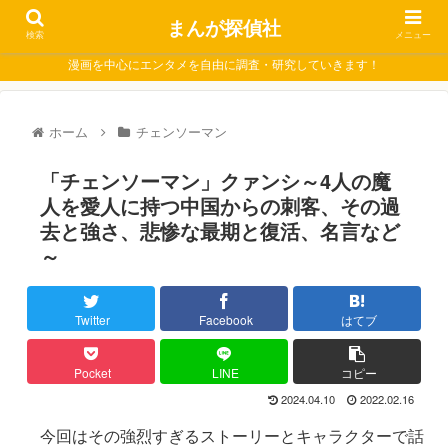
まんが探偵社
検索
メニュー
漫画を中心にエンタメを自由に調査・研究していきます！
ホーム
チェンソーマン
「チェンソーマン」クァンシ～4人の魔
人を愛人に持つ中国からの刺客、その過
去と強さ、悲惨な最期と復活、名言など
～
Twitter
Facebook
はてブ
Pocket
LINE
コピー
2024.04.10
2022.02.16
今回はその強烈すぎるストーリーとキャラクターで話