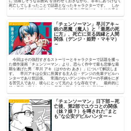
に”活躍しそうな雰囲気”を漂わせておきながら、非常にあっけなく
死亡してしまったことで話題となったキャラクターです。 しか
しただ死んだだけでなく、死亡後は偽者や死体がきっちり出番を
確保した黒瀬。 本記事ではそんな死後強まる念のような男の活
躍や相棒・天童との関係を中心に語ってまいります。
「チェンソーマン」早川アキ～
チェンソーマン
銃の悪魔（魔人）と「最悪の死
に方」、死亡に至る因縁と人間
関係（デンジ・姫野・マキマ）
～
今回はその強烈すぎるストーリーとキャラクターで話題を攫っ
た傑作漫画「チェンソーマン」より、恐らく作中で最も悲惨な最
期を遂げた男「早川 アキ（はやかわ あき）」について解説しま
す。 早川アキは公安に所属する主人公・デンジの先輩デビルハ
ンターであり世話係。 常識のないデンジやパワーの手綱をにぎ
る苦労人であり、彼らにとって兄のような存在です。 最終的に
銃の悪魔（魔人）となり、最悪の死に方を遂げた早川アキ。 本
記事ではその過去と因縁、死亡に至る経緯を中心に深掘りしてま
いります。
「チェンソーマン」日下部～死
チェンソーマン
亡後、第2部でユウコとの関係
（妹？娘？）を噂された”まと
も”な公安デビルハンター～