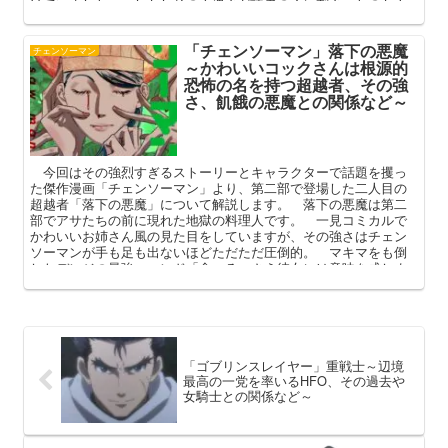
けていました。 しかしその不遇さが読者の心に刺さったのか人
気投票では上位に進出。 本記事ではそんなコアな人気を誇る中
村の、プロフィールや登場シーン（死亡）などを中心に解説して
「チェンソーマン」落下の悪魔
まいります。
チェンソーマン
～かわいいコックさんは根源的
恐怖の名を持つ超越者、その強
さ、飢餓の悪魔との関係など～
今回はその強烈すぎるストーリーとキャラクターで話題を攫っ
た傑作漫画「チェンソーマン」より、第二部で登場した二人目の
超越者「落下の悪魔」について解説します。 落下の悪魔は第二
部でアサたちの前に現れた地獄の料理人です。 一見コミカルで
かわいいお姉さん風の見た目をしていますが、その強さはチェン
ソーマンが手も足も出ないほどただただ圧倒的。 マキマをも倒
したデンジの最強コマンド「食べる」さえ彼女には意味を成しま
せんでした。 本記事では落下の悪魔のプロフィールや強さ、飢
餓の悪魔（キガ）との関係を中心に解説してまいります。
「ゴブリンスレイヤー」重戦士～辺境
最高の一党を率いるHFO、その過去や
女騎士との関係など～