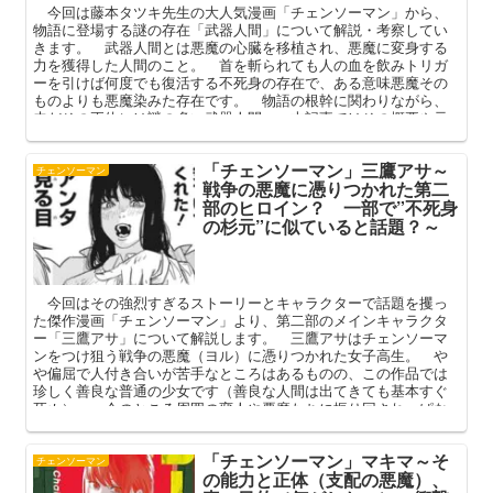
今回は藤本タツキ先生の大人気漫画「チェンソーマン」から、
物語に登場する謎の存在「武器人間」について解説・考察してい
きます。 武器人間とは悪魔の心臓を移植され、悪魔に変身する
力を獲得した人間のこと。 首を斬られても人の血を飲みトリガ
ーを引けば何度でも復活する不死身の存在で、ある意味悪魔その
ものよりも悪魔染みた存在です。 物語の根幹に関わりながら、
未だその正体には謎の多い武器人間。 本記事ではその概要や元
ネタ（映画）、武器人間ズ一覧とその謎について語ってまいりま
す。
「チェンソーマン」三鷹アサ～
チェンソーマン
戦争の悪魔に憑りつかれた第二
部のヒロイン？ 一部で”不死身
の杉元”に似ていると話題？～
今回はその強烈すぎるストーリーとキャラクターで話題を攫っ
た傑作漫画「チェンソーマン」より、第二部のメインキャラクタ
ー「三鷹アサ」について解説します。 三鷹アサはチェンソーマ
ンをつけ狙う戦争の悪魔（ヨル）に憑りつかれた女子高生。 や
や偏屈で人付き合いが苦手なところはあるものの、この作品では
珍しく善良な普通の少女です（善良な人間は出てきても基本すぐ
死ぬ）。 今のところ周囲の変人や悪魔たちに振り回されっぱな
しのアサ。 本記事ではそんな彼女のプロフィールや過去、人間
関係を中心に解説してまいります。
「チェンソーマン」マキマ～そ
チェンソーマン
の能力と正体（支配の悪魔）、