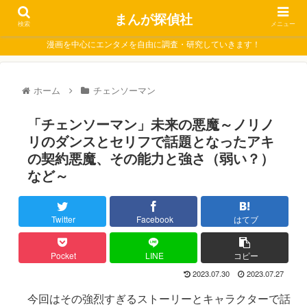
まんが探偵社
検索
メニュー
漫画を中心にエンタメを自由に調査・研究していきます！
ホーム
チェンソーマン
「チェンソーマン」未来の悪魔～ノリノ
リのダンスとセリフで話題となったアキ
の契約悪魔、その能力と強さ（弱い？）
など～
Twitter
Facebook
はてブ
Pocket
LINE
コピー
2023.07.30
2023.07.27
今回はその強烈すぎるストーリーとキャラクターで話