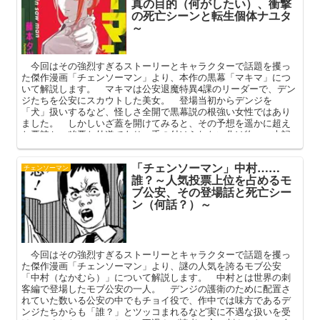
真の目的（何がしたい）、衝撃
の死亡シーンと転生個体ナユタ
～
今回はその強烈すぎるストーリーとキャラクターで話題を攫っ
た傑作漫画「チェンソーマン」より、本作の黒幕「マキマ」につ
いて解説します。 マキマは公安退魔特異4課のリーダーで、デン
ジたちを公安にスカウトした美女。 登場当初からデンジを
「犬」扱いするなど、怪しさ全開で黒幕説の根強い女性ではあり
ました。 しかしいざ蓋を開けてみると、その予想を遥かに超え
た悪辣かつ凶悪な外道であり、手の付けられない化け物。 本記
事ではマキマの能力と正体、その真の目的と衝撃の最期（死亡）
を中心に語ってまいります。
「チェンソーマン」中村……
チェンソーマン
誰？～人気投票上位を占めるモ
ブ公安、その登場話と死亡シー
ン（何話？）～
今回はその強烈すぎるストーリーとキャラクターで話題を攫っ
た傑作漫画「チェンソーマン」より、謎の人気を誇るモブ公安
「中村（なかむら）」について解説します。 中村とは世界の刺
客編で登場したモブ公安の一人。 デンジの護衛のために配置さ
れていた数いる公安の中でもチョイ役で、作中では味方であるデ
ンジたちからも「誰？」とツッコまれるなど実に不遇な扱いを受