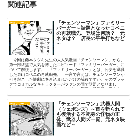
関連記事
「チェンソーマン」ファミリー
チェンソーマン
バーガー～話題となったコベニ
の再就職先、登場は何話？ 元
ネタは？ 店長の平手打ちなど
～
今回は藤本タツキ先生の大人気漫画「チェンソーマン」から、
第一部終盤で人気を博したエピソード「ファミリーバーガー」に
ついて解説します。 「ファミリーバーガー」とは、公安を退職
した東山コベニの再就職先。 一言で言えば、チェンソーマンが
引き起こした惨劇に巻き込まれただけの脇役ですが、そのブラッ
クでコミカルなキャラクターがファンの間で話題となりまし
た。 本記事ではファミリーバーガーの概要（登場話・元ネタ）
や個性豊かな従業員、登場の経緯などを詳しく解説してまいりま
す。
「チェンソーマン」武器人間
チェンソーマン
（ウェポンズ）～首を斬られて
も復活する不死身の怪物の正
体、武器人間ズ一覧、元ネタ映
画など～