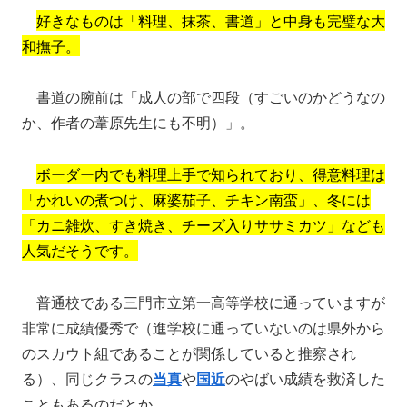
好きなものは「料理、抹茶、書道」と中身も完璧な大
和撫子。
書道の腕前は「成人の部で四段（すごいのかどうなの
か、作者の葦原先生にも不明）」。
ボーダー内でも料理上手で知られており、得意料理は
「かれいの煮つけ、麻婆茄子、チキン南蛮」、冬には
「カニ雑炊、すき焼き、チーズ入りササミカツ」なども
人気だそうです。
普通校である三門市立第一高等学校に通っていますが
非常に成績優秀で（進学校に通っていないのは県外から
のスカウト組であることが関係していると推察され
る）、同じクラスの
当真
や
国近
のやばい成績を救済した
こともあるのだとか。