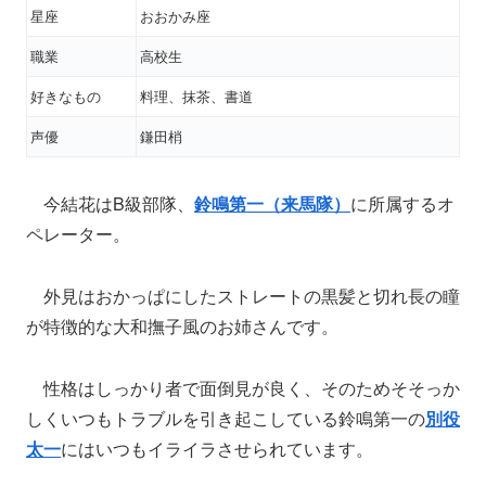
星座
おおかみ座
職業
高校生
好きなもの
料理、抹茶、書道
声優
鎌田梢
今結花はB級部隊、
鈴鳴第一（来馬隊）
に所属するオ
ペレーター。
外見はおかっぱにしたストレートの黒髪と切れ長の瞳
が特徴的な大和撫子風のお姉さんです。
性格はしっかり者で面倒見が良く、そのためそそっか
しくいつもトラブルを引き起こしている鈴鳴第一の
別役
太一
にはいつもイライラさせられています。