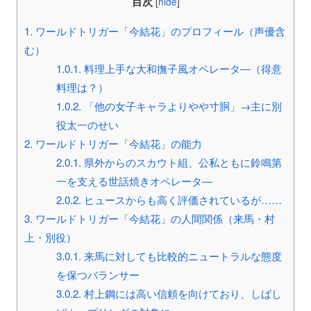
目次
[
hide
]
1.
ワールドトリガー「今結花」のプロフィール（声優含
む）
1.0.1.
料理上手な大和撫子風オペレータ―（得意
料理は？）
1.0.2.
「他の女子キャラよりやや寸胴」→主に別
役太一のせい
2.
ワールドトリガー「今結花」の能力
2.0.1.
県外からのスカウト組、公私ともに鈴鳴第
一を支える世話焼きオペレータ―
2.0.2.
ヒュースからも高く評価されているが……
3.
ワールドトリガー「今結花」の人間関係（来馬・村
上・別役）
3.0.1.
来馬に対しても比較的ニュートラルな態度
を保つバランサー
3.0.2.
村上鋼には高い信頼を向けており、しばし