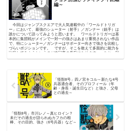
編～
今回はジャンプスクエアで大人気連載中の「ワールドトリガ
ー」において、最強のシューター（射手）／ガンナー（銃手）は
誰かについて語ってみようと思います。 ワールドトリガーは基
本的に集団戦がメインで一対一の強さはあまり重視されない作品
で、特にシューター／ガンナーはサポーター向きで強さを比較し
づらいポジションです。 ですが、そこを敢えて多面的に能力を
比較してみようというのが本記事の趣旨になります。 なお、別
途「アタッカーランキング」や「ボーダー隊員の総合的な戦力を
比較したランキング」もありますので、興味のある方はそちらも
是非目を通してやってください。
「怪獣8号」四ノ宮キコル～新たな4号
兵器適合者、そのプロフィール（年
齢・身長・誕生日など）と強さ、父母
との過去～
「怪獣8号」市川レノ～真ヒロイン？
未だその過去が語られぬカフカの相
棒、その目的、強さ（6号兵器）など～