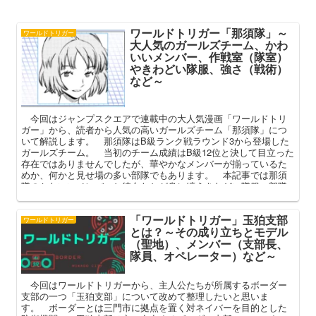
ワールドトリガー「那須隊」～
ワールドトリガー
大人気のガールズチーム、かわ
いいメンバー、作戦室（隊室）
やきわどい隊服、強さ（戦術）
など～
今回はジャンプスクエアで連載中の大人気漫画「ワールドトリ
ガー」から、読者から人気の高いガールズチーム「那須隊」につ
いて解説します。 那須隊はB級ランク戦ラウンド3から登場した
ガールズチーム。 当初のチーム成績はB級12位と決して目立った
存在ではありませんでしたが、華やかなメンバーが揃っているた
めか、何かと見せ場の多い部隊でもあります。 本記事では那須
隊のかわいいメンバーと彼女たちが身に纏うきわどい隊服、部隊
としての強さ（戦術）や課題、作中での戦績を中心に深掘りして
まいります。
「ワールドトリガー」玉狛支部
ワールドトリガー
とは？～その成り立ちとモデル
（聖地）、メンバー（支部長、
隊員、オペレーター）など～
今回はワールドトリガーから、主人公たちが所属するボーダー
支部の一つ「玉狛支部」について改めて整理したいと思いま
す。 ボーダーとは三門市に拠点を置く対ネイバーを目的とした