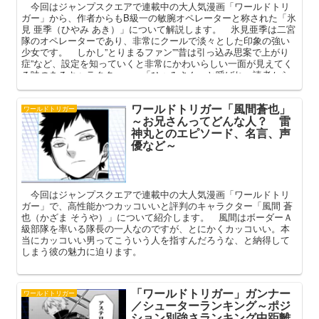
今回はジャンプスクエアで連載中の大人気漫画「ワールドトリ
ガー」から、作者からもB級一の敏腕オペレーターと称された「氷
見 亜季（ひやみ あき）」について解説します。 氷見亜季は二宮
隊のオペレーターであり、非常にクールで淡々とした印象の強い
少女です。 しかし”とりまるファン””昔は引っ込み思案で上がり
症”など、設定を知っていくと非常にかわいらしい一面が見えてく
る味のあるキャラクター。 「ひゃみさん」と呼ばれ、読者から
愛される彼女の魅力について、本編には直接登場しない設定など
を中心に語っていきましょう。
ワールドトリガー「風間蒼也」
ワールドトリガー
～お兄さんってどんな人？ 雷
神丸とのエピソード、名言、声
優など～
今回はジャンプスクエアで連載中の大人気漫画「ワールドトリ
ガー」で、高性能かつカッコいいと評判のキャラクター「風間 蒼
也（かざま そうや）」について紹介します。 風間はボーダーＡ
級部隊を率いる隊長の一人なのですが、とにかくカッコいい。本
当にカッコいい男ってこういう人を指すんだろうな、と納得して
しまう彼の魅力に迫ります。
「ワールドトリガー」ガンナー
ワールドトリガー
／シューターランキング～ポジ
ション別強さランキング中距離