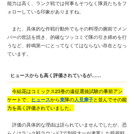
能力は高く、ランク戦では何事もそつなく隊員たちをフ
ォローしている印象がありますね。
また、具体的な作戦行動外でもその料理の腕前でメン
バーの世話を焼き、的確なツッコミで隊の引き締めを行
うなど、鈴鳴第一にとってなくてはならない存在となっ
ています。
ヒュースからも高く評価されているが……
今結花はコミックス23巻の遠征選抜試験の事前アン
ケートで、
ヒュース
から
東
隊の
人見摩子
と並んでその能
力を高く評価されていました。
評価の具体的な理由は語られていませんでしたが、恐
らくはランク戦ラウンド7で別役太一が考案した暗視戦