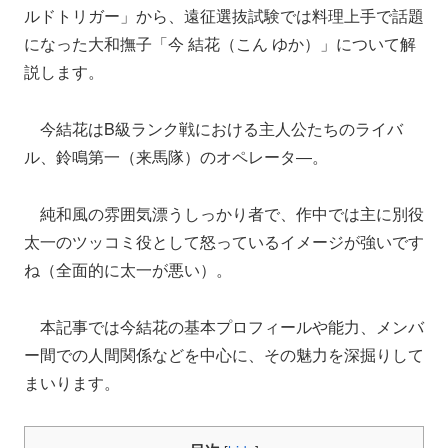
ルドトリガー」から、遠征選抜試験では料理上手で話題
になった大和撫子「今 結花（こん ゆか）」について解
説します。
今結花はB級ランク戦における主人公たちのライバ
ル、鈴鳴第一（来馬隊）のオペレータ―。
純和風の雰囲気漂うしっかり者で、作中では主に別役
太一のツッコミ役として怒っているイメージが強いです
ね（全面的に太一が悪い）。
本記事では今結花の基本プロフィールや能力、メンバ
ー間での人間関係などを中心に、その魅力を深掘りして
まいります。