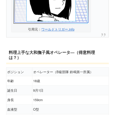
引用元：
ワールドトリガー.info
料理上手な大和撫子風オペレータ―（得意料理
は？）
ボジション
オペレーター（B級部隊 鈴鳴第一所属）
年齢
18歳
誕生日
9月1日
身長
159cm
血液型
O型