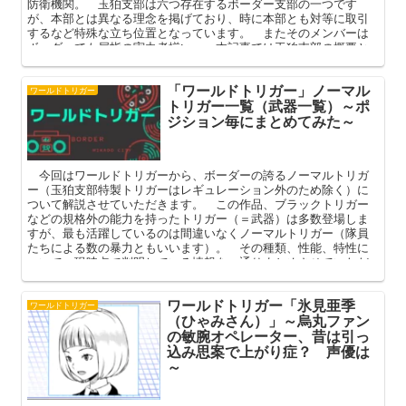
防衛機関。 玉狛支部は六つ存在するボーダー支部の一つです
が、本部とは異なる理念を掲げており、時に本部とも対等に取引
するなど特殊な立ち位置となっています。 またそのメンバーは
ボーダーでも屈指の実力者揃い。 本記事では玉狛支部の概要と
モデルとなった実在の建物（聖地）、メンバーなどを中心に解説
してまいります。
「ワールドトリガー」ノーマル
ワールドトリガー
トリガー一覧（武器一覧）～ポ
ジション毎にまとめてみた～
今回はワールドトリガーから、ボーダーの誇るノーマルトリガ
ー（玉狛支部特製トリガーはレギュレーション外のため除く）に
ついて解説させていただきます。 この作品、ブラックトリガー
などの規格外の能力を持ったトリガー（＝武器）は多数登場しま
すが、最も活躍しているのは間違いなくノーマルトリガー（隊員
たちによる数の暴力ともいいます）。 その種類、性能、特性に
ついて、現時点で判明している情報を一通りまとめさせていただ
きましたので、ご覧ください。
ワールドトリガー「氷見亜季
ワールドトリガー
（ひゃみさん）」～烏丸ファン
の敏腕オペレーター、昔は引っ
込み思案で上がり症？ 声優は
～