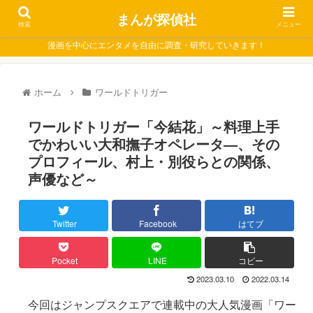
まんが探偵社
検索
メニュー
漫画を中心にエンタメを自由に調査・研究していきます！
ホーム
ワールドトリガー
ワールドトリガー「今結花」～料理上手
でかわいい大和撫子オペレータ―、その
プロフィール、村上・別役らとの関係、
声優など～
Twitter
Facebook
はてブ
Pocket
LINE
コピー
2023.03.10
2022.03.14
今回はジャンプスクエアで連載中の大人気漫画「ワー