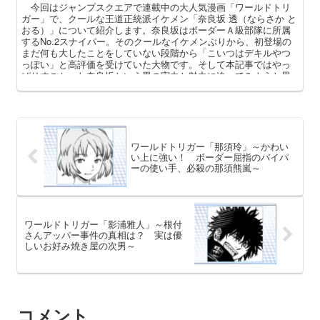
今回はジャンプスクエアで連載中の大人気漫画「ワールドトリ
ガー」で、クールな王道正統派イケメン「奈良坂 透（ならさか と
おる）」について紹介します。奈良坂はボーダーＡ級部隊に所属
するNo.2スナイパー。そのクールなイケメンぶりから、初登場の
まだ何も大したことをしていない段階から「こいつはデキルやつ
っぽい」と高評価を受けていた大物です。そして本記事ではやっ
ぱりすごかった奈良坂という男の実力と魅力に迫ってみようと思
います。
ワールドトリガー「那須玲」～かわい
い上に強い！ ボーダー屈指のバイパ
ーの使い手、必殺の那須熊嵐～
ワールドトリガー「影浦雅人」～根付
さんアッパー事件の真相は？ 実は優
しいお好み焼き屋の次男～
コメント