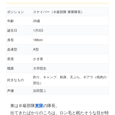
ボジション
スナイパー（Ｂ級部隊 東隊隊長）
年齢
25歳
誕生日
1月3日
身長
186cm
血液型
A型
星座
かぎ座
職業
大学院生
釣り、キャンプ、刺身、天ぷら、ギアラ（焼肉の
好きなもの
部位）
声優
浜田賢ニ
東はＢ級部隊
東隊
の隊長。
出てきたばかりのころは、ロン毛と眠たそうな目が特