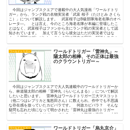
今回はジャンプスクエアで連載中の大人気漫画「ワールドトリ
ガー」から、ランク戦の名物実況者「武富 桜子（たけとみ さくら
こ）」について解説します。 武富桜子はB級部隊海老名隊のオペ
レータ―。 とは言え、今のところ海老名隊が本編に登場したこ
とはなく、武富桜子はファンから主にランク戦の実況者として認
知されています。 加えて言うなら彼女はただの実況者ではな
く、上層部にプレゼンし、ランク戦に現在の実況・解説システム
を導入した功労者。 本記事では「変な声でかわいい実況者」と
して認知される武富桜子の魅力と功績について深掘りしてまいり
ワールドトリガー「雷神丸」～
ます。
ワールドトリガー
陽太郎の相棒、その正体は最強
のクラウントリガー～
今回はジャンプスクエアで大人気連載中のワールドトリガーか
ら、林道陽太郎の相棒「雷神丸（らいじんまる）」について解説
したいと思います。 雷神丸はワールドトリガー三大マスコット
（他二つはレプリカと鬼怒田さん）に数えられ、作中でも不思議
な存在感を放っていたカピバラです。 何故カピバラ？ そんな
疑問も忘れた頃になって明かされた「雷神丸は最強のトリガー
『冠（クラウン）トリガー』である」という驚愕の事実。 本記
事では雷神丸の魅力と陽太郎とのコンビ、クラウントリガーとは
何かを中心に深掘りしてまいります。
ワールドトリガー「烏丸京介」
ワールドトリガー