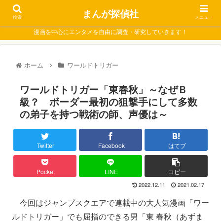
まんが探偵社
検索
メニュー
漫画を中心にエンタメを自由に調査・研究していきます！
ホーム
ワールドトリガー
ワールドトリガー「東春秋」～なぜＢ
級？ ボーダー最初の狙撃手にして多数
の弟子を持つ戦術の師、声優は～
Twitter
Facebook
はてブ
Pocket
LINE
コピー
2022.12.11
2021.02.17
今回はジャンプスクエアで連載中の大人気漫画「ワー
ルドトリガー」でも屈指のできる男「東 春秋（あずま