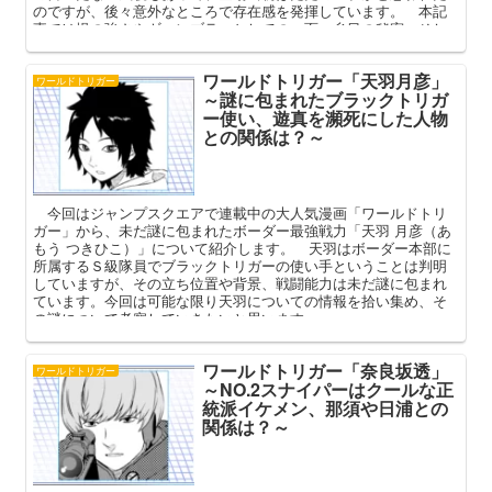
のですが、後々意外なところで存在感を発揮しています。 本記
事では堤の強さやギャンブラーとしての一面、糸目の秘密、そし
て彼を一躍有名にした加古チャーハンを中心に語ってまいりま
す。
ワールドトリガー「天羽月彦」
ワールドトリガー
～謎に包まれたブラックトリガ
ー使い、遊真を瀕死にした人物
との関係は？～
今回はジャンプスクエアで連載中の大人気漫画「ワールドトリ
ガー」から、未だ謎に包まれたボーダー最強戦力「天羽 月彦（あ
もう つきひこ）」について紹介します。 天羽はボーダー本部に
所属するＳ級隊員でブラックトリガーの使い手ということは判明
していますが、その立ち位置や背景、戦闘能力は未だ謎に包まれ
ています。今回は可能な限り天羽についての情報を拾い集め、そ
の謎について考察していきたいと思います。
ワールドトリガー「奈良坂透」
ワールドトリガー
～NO.2スナイパーはクールな正
統派イケメン、那須や日浦との
関係は？～