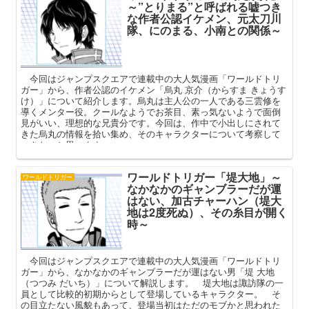
～”とりまる”と呼ばれる嘘つき
な作者公認イケメン、元太刀川
隊、にのまる、小南との関係～
今回はジャンプスクエアで連載中の大人気漫画「ワールドトリ
ガー」から、作者公認のイケメン「烏丸 京介（からすま きょうす
け）」について紹介します。烏丸は主人公の一人である三雲修を
導くメンター役。クールなようでお茶目、素っ気ないようで面倒
見がいい、理想的な兄貴分です。今回は、作中で小出しにされて
きた烏丸の情報を拾い集め、そのキャラクターについて考察して
いきたいと思います。
ワールドトリガー「堤大地」～
ワールドトリガー
なかなかのギャンブラーだが運
はない、加古チャーハン（堤大
地は2度死ぬ）、その糸目が開く
時～
今回はジャンプスクエアで連載中の大人気漫画「ワールドトリ
ガー」から、なかなかのギャンブラーだが運はない男「堤 大地
（つつみ だいち）」について解説します。 堤大地は諏訪隊の一
員として比較的初期からとして登場しているキャラクター。 そ
の目立たない風貌もあって、登場当初はただのモブかと思われた