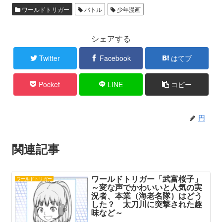
ワールドトリガー
バトル
少年漫画
シェアする
Twitter
Facebook
はてブ
Pocket
LINE
コピー
円
関連記事
ワールドトリガー「武富桜子」
ワールドトリガー
～変な声でかわいいと人気の実
況者、本業（海老名隊）はどう
した？ 太刀川に突撃された趣
味など～