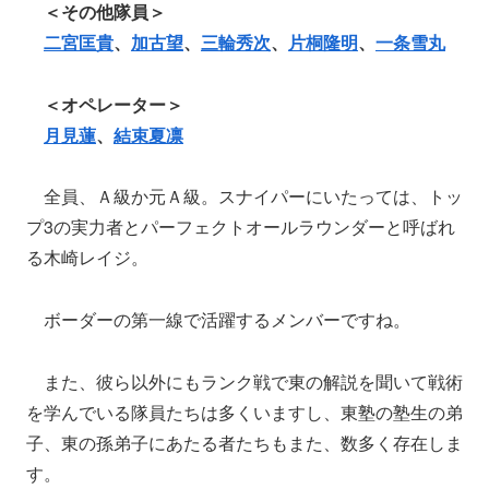
＜その他隊員＞
二宮匡貴
、
加古望
、
三輪秀次
、
片桐隆明
、
一条雪丸
＜オペレーター＞
月見蓮
、
結束夏凛
全員、Ａ級か元Ａ級。スナイパーにいたっては、トッ
プ3の実力者とパーフェクトオールラウンダーと呼ばれ
る木崎レイジ。
ボーダーの第一線で活躍するメンバーですね。
また、彼ら以外にもランク戦で東の解説を聞いて戦術
を学んでいる隊員たちは多くいますし、東塾の塾生の弟
子、東の孫弟子にあたる者たちもまた、数多く存在しま
す。