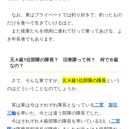
なお、東はプライベートでは釣り好きで、釣ったもの
だけを食べて生きていけるほど。
また後輩たちを焼肉に連れて行って奢ってあげる、よ
き年長者でもあります。
元Ａ級1位部隊の隊長？ 旧東隊って何？ 何でＢ級
なの？
さて、そんな東ですが、
元Ａ級1位部隊の隊長
という
のはどういうことなのでしょうか。
実は東は今はそれぞれ隊長となっている
二宮
、
加古
、
三輪
を率いた、今とは違う部隊の隊長でした。
今はそれぞれＡ級部隊の隊長を率いている3人（
二宮
隊
は隊務規程違反で降格しましたが元々はＡ級部隊だっ