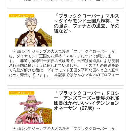
ス。 本記事ではそんな彼のプロフィールや強さ、正体（エルフ
化）、副団長降格後のその後を中心に解説してまいります。
「ブラッククローバー」マルス
ブラッククローバー
～ダイヤモンド王国八輝将、そ
の強さ、ファナとの過去、その
後など～
今回は少年ジャンプの大人気漫画「ブラッククローバー」か
ら、ダイヤモンド王国の八輝将「マルス」について解説しま
す。 非道な魔導戦士実験の被験者で、当初は魔道具により洗脳
され王国に良いように使われていました。 アスタとの邂逅を経
て洗脳が解けた後は、ダイヤモンド王国を平和な国へと立て直す
ために奔走しています。 本記事ではそんなマルスのプロフィー
ルや強さ、魔導戦士実験で犠牲にしてしまった幼馴染の少女ファ
ナとの関係やその後を中心に解説してまいります。
「ブラッククローバー」ドロシ
ブラッククローバー
ー・アンズワーズ～珊瑚の孔雀
団長はかわいいハイテンション
オネーサン（27歳）～
今回は少年ジャンプの大人気漫画「ブラッククローバー」か