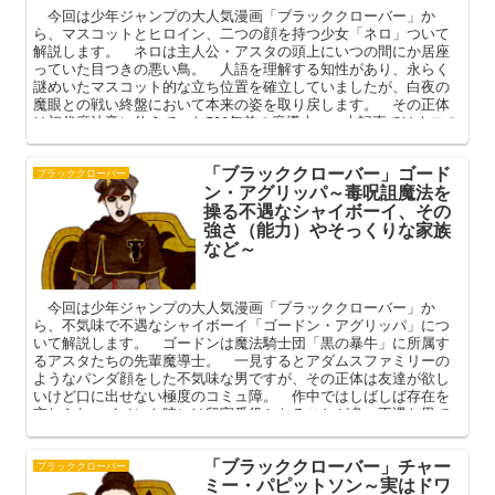
今回は少年ジャンプの大人気漫画「ブラッククローバー」か
ら、マスコットとヒロイン、二つの顔を持つ少女「ネロ」ついて
解説します。 ネロは主人公・アスタの頭上にいつの間にか居座
っていた目つきの悪い鳥。 人語を理解する知性があり、永らく
謎めいたマスコット的な立ち位置を確立していましたが、白夜の
魔眼との戦い終盤において本来の姿を取り戻します。 その正体
は初代魔法帝に仕えていた500年前の魔導士。 本記事ではネロの
正体（プロフィール・本名）やその特異な魔法、アスタとの関係
を中心に解説してまいります。
「ブラッククローバー」ゴード
ブラッククローバー
ン・アグリッパ～毒呪詛魔法を
操る不遇なシャイボーイ、その
強さ（能力）やそっくりな家族
など～
今回は少年ジャンプの大人気漫画「ブラッククローバー」か
ら、不気味で不遇なシャイボーイ「ゴードン・アグリッパ」につ
いて解説します。 ゴードンは魔法騎士団「黒の暴牛」に所属す
るアスタたちの先輩魔導士。 一見するとアダムスファミリーの
ようなパンダ顔をした不気味な男ですが、その正体は友達が欲し
いけど口に出せない極度のコミュ障。 作中ではしばしば存在を
忘れられ、イベント時には留守番役となることが多い不遇な男で
す。 本記事ではそんなゴードンのプロフィールや強さ（能
力）、家族関係などを中心に解説してまいります。
「ブラッククローバー」チャー
ブラッククローバー
ミー・パピットソン～実はドワ