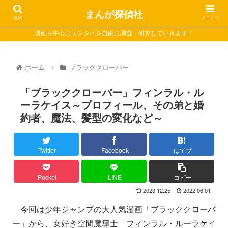
まんが探偵社
検索
メニュー
漫画を中心にエンタメを自由に調査・研究していきます！
ホーム
ブラッククローバー
「ブラッククローバー」フィンラル・ル
ーラケイス～プロフィール、その弟と婚
約者、魔法、髪型の変化など～
Twitter
Facebook
はてブ
Pocket
LINE
コピー
2023.12.25
2022.06.01
今回は少年ジャンプの大人気漫画「ブラッククローバ
ー」から、女好き空間魔導士「フィンラル・ルーラケイ