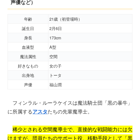
声優など）
年齢
21歳（初登場時）
誕生日
2月6日
身長
173cm
血液型
A型
魔法属性
空間
好きなもの
女の子
出身地
トータ
声優
福山潤
フィンラル・ルーラケイスは魔法騎士団「黒の暴牛」
に所属する
アスタ
たちの先輩魔導士。
稀少とされる空間魔導士で、直接的な戦闘能力には欠
けますが、団員たちのサポート役、移動手段として「黒