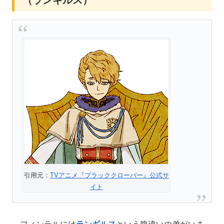
引用元：
TVアニメ『ブラッククローバー』公式サ
イト
フィンラルには
ランギルス
という腹違いの弟がいま