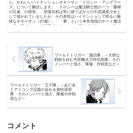
ら、かわいいハイテンションオネーサン「ドロシー・アンズワー
ズ」について解説します。 ドロシーは魔法騎士団の一つ「珊瑚
の孔雀」の団長。 登場当初は常に寝てばかりの不思議系少女と
して描かれていましたが、その本性はハイテンションで明るい愉
快なオネーサン（27歳）。 「夢」という本作屈指のチート魔法
の使い手です。 本記事ではドロシーの基本プロフィールや強さ
（魔法）、作中での活躍（戦歴・ノエルとのやりとり）を中心に
解説していきます。
ワールドトリガー「諏訪隊」～大胆な
戦術を好む中距離火力特化部隊、その
メンバーと強さ、隊服・作戦室など～
ワールドトリガー「王子隊」～あだ名
とアイコンで話題の走れる個性派部
隊、そのメンバーと強さ、隊服や作戦
室など～
コメント