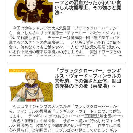
ーフとの混血だったかわいい食
いしん坊魔導士、その強さと魔
法～
今回は少年ジャンプの大人気漫画「ブラッククローバー」か
ら、食いしん坊ロリっ子魔導士「チャーミー・パピットソン」に
ついて解説します。 チャーミーは魔法騎士団「黒の暴牛」に所
属するアスタたちの先輩魔導士。 とりあえず何かあればご飯を
食べ、何もなくともご飯を食べ、一人だけ別次元の理屈で動いて
いる作中屈指の理不尽系能力の持ち主です。 実はドワーフとの
混血で、覚醒した真の姿（大人ver）も披露したチャーミー。 本
記事ではチャーミーの基本プロフィールに加え、その強さや魔
法、彼女を取り巻く男たち（ユノ、リル）などを中心に、その魅
「ブラッククローバー」ランギ
力を深掘りしてまいります。
ブラッククローバー
ルス・ヴォード～フィンラルの
異母弟、その強さと正体、副団
長降格のその後（再登場）～
今回は少年ジャンプの大人気漫画「ブラッククローバー」か
ら、フィンラルの異母弟「ランギルス・ヴォード」について解説
します。 ランギルスは9つあるクローバー王国魔法騎士団の一つ
「金色の夜明け」の副団長。 サポート能力に特化したフィンラ
ルと対照的に、攻撃的な空間魔法の使い手です。 作中では自尊
心を拗らせ、当初周囲とトラブルばかり起こしていたランギル