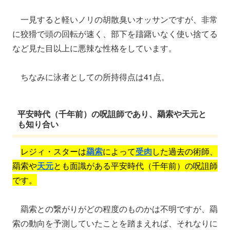
一見すると軽いノリの胡散臭いオッサンですが、非常
に狡猾で頭の回転が速く、部下を躊躇いなく使い捨てる
など見た目以上に悪辣な性格をしています。
ちなみに泳者としての所持得点は41点。
平安時代（千年前）の呪詛師であり、羂索や天元と
も知り合い
レジィ・スターは
羂索
によって
受肉
した過去の術師、
羂索や
天元
とも面識がある平安時代（千年前）の呪詛師
です。
羂索との繋がりがどの程度のものかは不明ですが、羂
索の動向を予測していたことを踏まえれば、それなりに