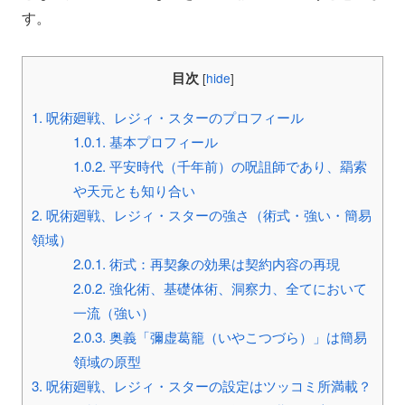
す。
目次
[
hide
]
1.
呪術廻戦、レジィ・スターのプロフィール
1.0.1.
基本プロフィール
1.0.2.
平安時代（千年前）の呪詛師であり、羂索
や天元とも知り合い
2.
呪術廻戦、レジィ・スターの強さ（術式・強い・簡易
領域）
2.0.1.
術式：再契象の効果は契約内容の再現
2.0.2.
強化術、基礎体術、洞察力、全てにおいて
一流（強い）
2.0.3.
奥義「彌虚葛籠（いやこつづら）」は簡易
領域の原型
3.
呪術廻戦、レジィ・スターの設定はツッコミ所満載？