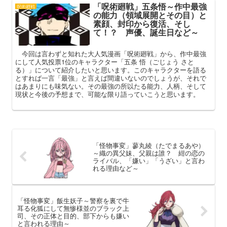
「呪術廻戦」五条悟～作中最強
呪術廻戦
の能力（領域展開とその目）と
素顔、封印から復活、そし
て！？ 声優、誕生日など～
今回は言わずと知れた大人気漫画「呪術廻戦」から、作中最強
にして人気投票1位のキャラクター「五条 悟（ごじょう さと
る）」について紹介したいと思います。このキャラクターを語る
とすれば一言「最強」と言えば間違いないのでしょうが、それで
はあまりにも味気ない。その最強の所以たる能力、人柄、そして
現状と今後の予想まで、可能な限り語っていこうと思います。
「怪物事変」蓼丸綾（たでまるあや）
～織の異父妹、父親は誰？ 紺の恋の
ライバル、「嫌い」「うざい」と言わ
れる理由など～
「怪物事変」飯生妖子～警察を裏で牛
耳る化狐にして無惨様並のブラック上
司、その正体と目的、部下からも嫌い
と言われる理由～