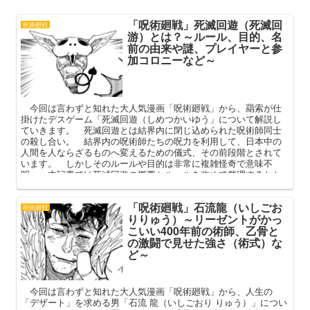
「呪術廻戦」死滅回遊（死滅回
呪術廻戦
游）とは？～ルール、目的、名
前の由来や謎、プレイヤーと参
加コロニーなど～
今回は言わずと知れた大人気漫画「呪術廻戦」から、羂索が仕
掛けたデスゲーム「死滅回遊（しめつかいゆう」について解説し
ていきます。 死滅回遊とは結界内に閉じ込められた呪術師同士
の殺し合い。 結界内の呪術師たちの呪力を利用して、日本中の
人間を人ならざるものへ変えるための儀式、その前段階とされて
います。 しかしそのルールや目的は非常に複雑怪奇で意味不
明。 本記事では死滅回遊の概要とルールを改めて整理するとと
もに、この儀式の謎について考察していきたいと思います。
「呪術廻戦」石流龍（いしごお
呪術廻戦
りりゅう）～リーゼントがかっ
こいい400年前の術師、乙骨と
の激闘で見せた強さ（術式）な
ど～
今回は言わずと知れた大人気漫画「呪術廻戦」から、人生の
「デザート」を求める男「石流 龍（いしごおり りゅう）」につい