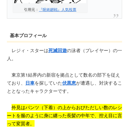
引用元：
『呪術廻戦』人気投票
基本プロフィール
レジィ・スターは
死滅回遊
の泳者（プレイヤー）の一
人。
東京第1結界内の新宿を拠点として数名の部下を従え
ており、
日車
を探していた
伏黒恵
が遭遇し、対決するこ
ととなったキャラクターです。
外見はパンツ（下着）の上からおびただしい数のレシ
ートを服のように身に纏った長髪の中年で、控え目に言
って変質者。