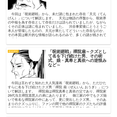
今回は「呪術廻戦」から、未だ謎に包まれた存在「天元（てん
げん）」について解説します。 天元は物語の序盤から、呪術界
の中核を為す存在として存在だけは語られていましたが、ながら
くその正体は謎に包まれていました。 渋谷事変後にとうとうご
本人が登場したものの、天元が果たしてどういった存在なのか、
その本質は断片的な情報が語られるのみで、多くの謎が残されて
います。
「呪術廻戦」禪院扇～クズとし
呪術廻戦
て名を下げ続けた男、その術
式、娘・真希と真依への逆恨み
など～
今回は言わずと知れた大人気漫画「呪術廻戦」から、ただひた
すらに名を下げ続けたクズ男「禪院 扇（ぜんいん おうぎ）」につ
いて解説します。 禪院扇は禪院真希と真依の父であり、禪院家
26代当主禪院直毘人の弟にあたります。 御三家の中でもクズ揃
いで有名な禪院家の中にあって、更に突出したクズ男。 そのあ
まりのクズっぷりに、ファンの間で他の禪院家のクズたちの評価
を相対的に引き上げるという不思議な現象を起こしていまし
た。 本記事では扇がクズと呼ばれる理由やその強さ（術式）、
娘たちへの逆恨みなどを中心に解説してまいります。