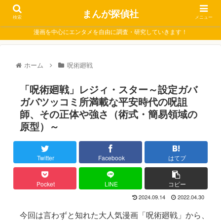
まんが探偵社
検索
メニュー
漫画を中心にエンタメを自由に調査・研究していきます！
ホーム
呪術廻戦
「呪術廻戦」レジィ・スター～設定ガバ
ガバツッコミ所満載な平安時代の呪詛
師、その正体や強さ（術式・簡易領域の
原型）～
Twitter
Facebook
はてブ
Pocket
LINE
コピー
2024.09.14
2022.04.30
今回は言わずと知れた大人気漫画「呪術廻戦」から、