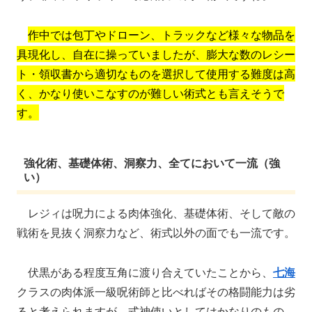
作中では包丁やドローン、トラックなど様々な物品を
具現化し、自在に操っていましたが、膨大な数のレシー
ト・領収書から適切なものを選択して使用する難度は高
く、かなり使いこなすのが難しい術式とも言えそうで
す。
強化術、基礎体術、洞察力、全てにおいて一流（強
い）
レジィは呪力による肉体強化、基礎体術、そして敵の
戦術を見抜く洞察力など、術式以外の面でも一流です。
伏黒がある程度互角に渡り合えていたことから、
七海
クラスの肉体派一級呪術師と比べればその格闘能力は劣
ると考えられますが、式神使いとしてはかなりのもの。