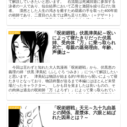
て解説していきたいと思います。 石流龍は死滅回遊に参加する
泳者の一人であり、仙台結界において乙骨と激闘を繰り広げた強
者。 漠然とした人生の渇きを癒すため羂索の手を取った400年前
の術師であり、二度目の人生では満ち足りた戦い（＝デザート）
を求めていました。 乙骨をも凌ぐ呪力出力を持ち、読者から
「強すぎ」と話題を集めた石流龍。 本記事ではそんな彼のプロ
フィールと過去、強さ（術式）と乙骨戦の経緯などを中心に解説
「呪術廻戦」伏黒津美紀～呪い
してまいります。
呪術廻戦
によって寝たきりだった伏黒
姉、受肉体「万」に乗っ取られ
死亡、母親の蒸発理由、年齢、
声優は～
今回は言わずと知れた大人気漫画「呪術廻戦」から、伏黒恵の
義理の姉「伏黒 津美紀（ふしぐろ つみき）」について解説したい
と思います。 津美紀は物語が始まる約1年前から呪いによって寝
たきりとなっており、物語終盤が迫るまで本編にはほとんど未登
場だったキャラクター。 しかも目を覚ましたは良いものの、そ
の肉体は過去の呪術師「万（よろず）」によって乗っ取られてい
ました。 ここでは死滅回游編でとうとう目を覚ました津美紀の
現在と今後、その背景について可能な範囲で深掘りしていきたい
と思います。
「呪術廻戦」天元～九十九由基
呪術廻戦
との関係、星漿体、六眼と結ば
れた因果とは？～