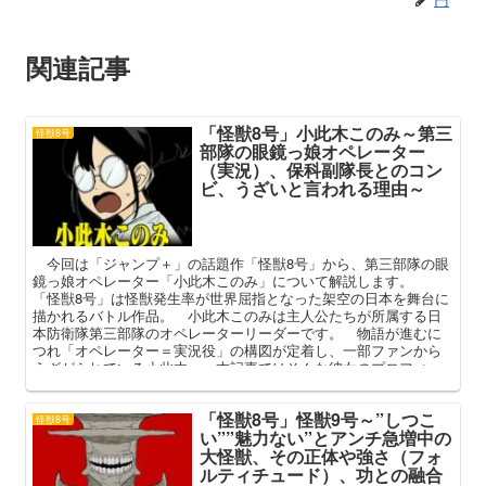
関連記事
「怪獣8号」小此木このみ～第三
怪獣8号
部隊の眼鏡っ娘オペレーター
（実況）、保科副隊長とのコン
ビ、うざいと言われる理由～
今回は「ジャンプ＋」の話題作「怪獣8号」から、第三部隊の眼
鏡っ娘オペレーター「小此木このみ」について解説します。
「怪獣8号」は怪獣発生率が世界屈指となった架空の日本を舞台に
描かれるバトル作品。 小此木このみは主人公たちが所属する日
本防衛隊第三部隊のオペレーターリーダーです。 物語が進むに
つれ「オペレーター＝実況役」の構図が定着し、一部ファンから
うざがられている小此木。 本記事ではそんな彼女のプロフィー
ルや保科宗四郎との関係、うざいと言われる理由を中心に解説し
てまいります。
「怪獣8号」怪獣9号～”しつこ
怪獣8号
い””魅力ない”とアンチ急増中の
大怪獣、その正体や強さ（フォ
ルティチュード）、功との融合