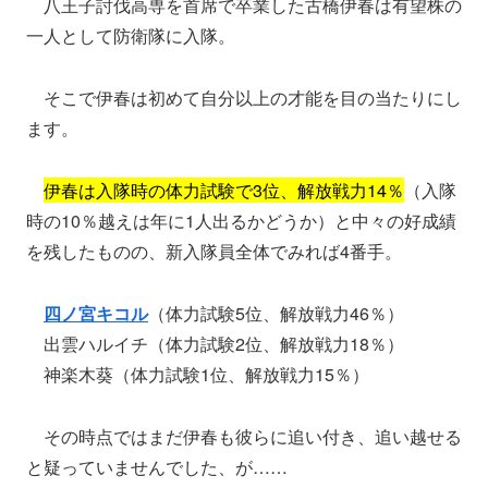
八王子討伐高専を首席で卒業した古橋伊春は有望株の
一人として防衛隊に入隊。
そこで伊春は初めて自分以上の才能を目の当たりにし
ます。
伊春は入隊時の体力試験で3位、解放戦力14％
（入隊
時の10％越えは年に1人出るかどうか）と中々の好成績
を残したものの、新入隊員全体でみれば4番手。
四ノ宮キコル
（体力試験5位、解放戦力46％）
出雲ハルイチ（体力試験2位、解放戦力18％）
神楽木葵（体力試験1位、解放戦力15％）
その時点ではまだ伊春も彼らに追い付き、追い越せる
と疑っていませんでした、が……