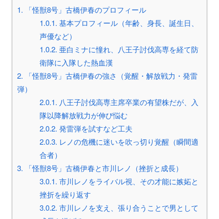
1.
「怪獣8号」古橋伊春のプロフィール
1.0.1.
基本プロフィール（年齢、身長、誕生日、
声優など）
1.0.2.
亜白ミナに憧れ、八王子討伐高専を経て防
衛隊に入隊した熱血漢
2.
「怪獣8号」古橋伊春の強さ（覚醒・解放戦力・発雷
弾）
2.0.1.
八王子討伐高専主席卒業の有望株だが、入
隊以降解放戦力が伸び悩む
2.0.2.
発雷弾を試すなど工夫
2.0.3.
レノの危機に迷いを吹っ切り覚醒（瞬間適
合者）
3.
「怪獣8号」古橋伊春と市川レノ（挫折と成長）
3.0.1.
市川レノをライバル視、その才能に嫉妬と
挫折を繰り返す
3.0.2.
市川レノを支え、張り合うことで男として