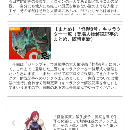
る日本防衛隊の長官で、ヒロインの一人である四ノ宮キコルの父
親。 自分にも他人にも厳しい態度を崩さない巌のような人物で
すが、その采配は意外と人情味にあふれ、部下たちからは慕われ
ていました。 本編では怪獣9号に吸収され早々に死亡しています
が、その遺体などを巡ってまだまだ本編に関わってきそうです
ね。 本記事では四宮功のプロフィールや強さ、その死亡シーン
【まとめ】「怪獣8号」キャラク
などを中心に解説していきます。
怪獣8号
ター一覧（登場人物解説記事の
まとめ、随時更新）
今回は「ジャンプ＋」で連載中の大人気漫画「怪獣8号」におい
て、これまでに登場した主要なキャラクターを一覧形式で整理し
たいと思います。 また、併せて本ブログに投稿してきたキャラ
クター解説記事へのリンクをまとめました。 内容については物
語の進行に合わせて随時更新（キャラクター解説記事を含む）し
てまいりますので、興味のある方は是非読んでやってください。
「怪物事変」飯生妖子～警察を裏で牛
耳る化狐にして無惨様並のブラック上
司、その正体と目的、部下からも嫌い
と言われる理由～