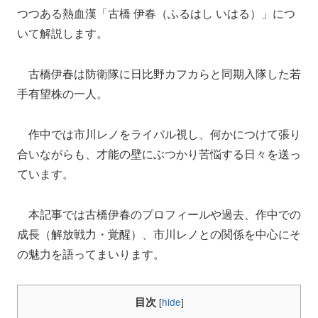
つつある熱血漢「古橋 伊春（ふるはし いはる）」につ
いて解説します。
古橋伊春は防衛隊に日比野カフカらと同期入隊した若
手有望株の一人。
作中では市川レノをライバル視し、何かにつけて張り
合いながらも、才能の壁にぶつかり苦悩する日々を送っ
ています。
本記事では古橋伊春のプロフィールや過去、作中での
成長（解放戦力・覚醒）、市川レノとの関係を中心にそ
の魅力を語ってまいります。
目次
[
hide
]