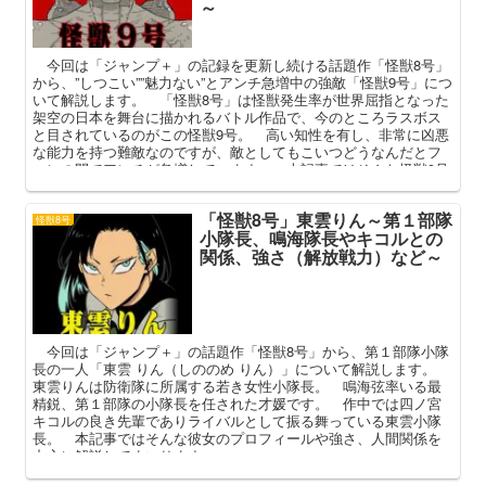
～
今回は「ジャンプ＋」の記録を更新し続ける話題作「怪獣8号」
から、”しつこい””魅力ない”とアンチ急増中の強敵「怪獣9号」につ
いて解説します。 「怪獣8号」は怪獣発生率が世界屈指となった
架空の日本を舞台に描かれるバトル作品で、今のところラスボス
と目されているのがこの怪獣9号。 高い知性を有し、非常に凶悪
な能力を持つ難敵なのですが、敵としてもこいつどうなんだとフ
ァンの間でアンチが急増しています。 本記事ではそんな怪獣9号
の正体や強さ、どうしてここまで叩かれるのかを中心に語ってい
こうと思います。
「怪獣8号」東雲りん～第１部隊
怪獣8号
小隊長、鳴海隊長やキコルとの
関係、強さ（解放戦力）など～
今回は「ジャンプ＋」の話題作「怪獣8号」から、第１部隊小隊
長の一人「東雲 りん（しののめ りん）」について解説します。
東雲りんは防衛隊に所属する若き女性小隊長。 鳴海弦率いる最
精鋭、第１部隊の小隊長を任された才媛です。 作中では四ノ宮
キコルの良き先輩でありライバルとして振る舞っている東雲小隊
長。 本記事ではそんな彼女のプロフィールや強さ、人間関係を
中心に解説してまいります。