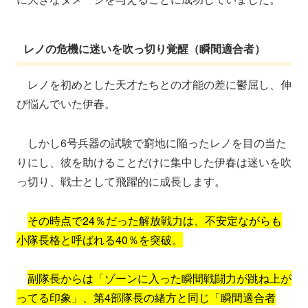
レノの危機に迷いを吹っ切り覚醒（瞬間適合者）
レノを初めとした天才たちとの才能の差に鬱屈し、伸
び悩んでいた伊春。
しかし6号兵器の試験で窮地に陥ったレノを目の当た
りにし、彼を助けることだけに集中した伊春は迷いを吹
っ切り、戦士として飛躍的に成長します。
その時点で24％だった解放戦力は、不安定ながらも
小隊長格と呼ばれる40％を突破。
副隊長からは「ゾーンに入った瞬間戦闘力が跳ね上が
ってる印象」、第4部隊長の緒方と同じ「瞬間適合者