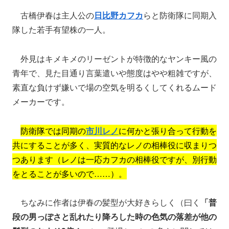
古橋伊春は主人公の
日比野カフカ
らと防衛隊に同期入
隊した若手有望株の一人。
外見はキメキメのリーゼントが特徴的なヤンキー風の
青年で、見た目通り言葉遣いや態度はやや粗雑ですが、
素直な負けず嫌いで場の空気を明るくしてくれるムード
メーカーです。
防衛隊では同期の
市川レノ
に何かと張り合って行動を
共にすることが多く、実質的なレノの相棒役に収まりつ
つあります（レノは一応カフカの相棒役ですが、別行動
をとることが多いので……）。
ちなみに作者は伊春の髪型が大好きらしく（曰く
「普
段の男っぽさと乱れたり降ろした時の色気の落差が他の