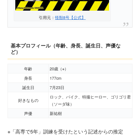
引用元：
怪獣8号【公式】
基本プロフィール（年齢、身長、誕生日、声優な
ど）
年齢
20歳（※）
身長
177cm
誕生日
7月23日
ロック、バイク、特撮ヒーロー、ゴリゴリ君
好きなもの
（ソーダ味）
声優
新祐樹
※「高専で5年」訓練を受けたという記述からの推定