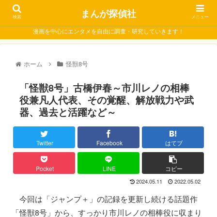
まんが探偵社
検索
メニュー
漫画を中心にエンタメを自由に調査・研究していきます！
ホーム
怪獣8号
「怪獣8号」古橋伊春～市川レノの相棒
役兼凡人代表、その覚醒、解放戦力や武
器、過去と活躍など～
Twitter
Facebook
はてブ
Pocket
LINE
コピー
2024.05.11
2022.05.02
今回は「ジャンプ＋」の記録を更新し続ける話題作
「怪獣8号」から、すっかり市川レノの相棒役に収まり