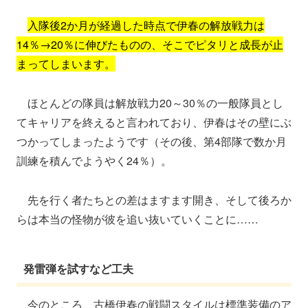
入隊後2か月が経過した時点で伊春の解放戦力は
14％→20％に伸びたものの、そこでピタリと成長が止
まってしまいます。
ほとんどの隊員は解放戦力20～30％の一般隊員とし
てキャリアを終えると言われており、伊春はその壁にぶ
つかってしまったようです（その後、第4部隊で数か月
訓練を積んでようやく24％）。
先を行く者たちとの差はますます開き、そして後ろか
らは本当の怪物が彼を追い抜いていくことに……
発雷弾を試すなど工夫
今のところ、古橋伊春の戦闘スタイルは標準装備のア