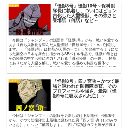
「怪獣8号」怪獣10号～保科副
怪獣8号
隊長に執着し、ついにはピョン
吉化した人型怪獣、その強さと
登場話（何話）など～
今回は「ジャンプ＋」の話題作「怪獣8号」から、戦いを愛する
あまり自ら兵器化を望んだ人型怪獣「怪獣10号」について解説し
ます。 「怪獣8号」は怪獣が天災の一つとして発生するようにな
った架空の日本を舞台に描かれるSFバトル作品で、怪獣10号とは
その怪獣の中でも特に強力とされる「識別怪獣」の一体。 怪獣
でありながら人語を解し、戦いを愛する極めて特殊な個体で
す。 作中では自分と互角の戦いを繰り広げた保科副隊長に執着
し、自ら彼の兵器となることを望んだ怪獣10号。 本記事ではそ
の強さと正体、保科副隊長との絡みを中心に解説してまいりま
「怪獣8号」四ノ宮功～かつて最
す。
怪獣8号
強と謳われた防衛隊長官、その
プロフィールや強さ、最期（怪
獣9号に吸収され死亡）～
今回は「ジャンプ＋」の記録を更新し続ける話題作「怪獣8号」
から、かつて防衛隊史上最強と謳われた男「四ノ宮 功（しのみや
いさお）」について解説します。 四ノ宮功はカフカ達が所属す