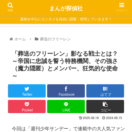
まんが探偵社
検索
メニュー
漫画を中心にエンタメを自由に調査・研究していきます！
ホーム
葬送のフリーレン
「葬送のフリーレン」影なる戦士とは？
～帝国に忠誠を誓う特務機関、その強さ
（魔力隠匿）とメンバー、狂気的な使命
～
Twitter
Facebook
はてブ
Pocket
LINE
コピー
2025.08.18
2024.08.15
今回は「週刊少年サンデー」で連載中の大人気ファン