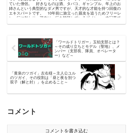
ていた僧侶。 好きなものは酒、タバコ、ギャンブル、年上のお
姉さんという典型的なダメ男ですが、天才的な才能を持つ回復の
エキスパートです。 10年前に旅立った親友を追うためフリーレ
ン一行に加わり、現在は一行を離脱しているザイン。 本記事で
はそんな彼のプロフィールや親友「戦士ゴリラ」との過去、再登
場を中心に解説してまいります。
「ワールドトリガー」玉狛支部とは？
～その成り立ちとモデル（聖地）、メ
ンバー（支部長、隊員、オペレータ
ー）など～
「黄泉のツガイ」左右様～主人公ユル
のツガイ、その役割は「昼と夜を別つ
双子（解と封）」を止めること～
コメント
コメントを書き込む