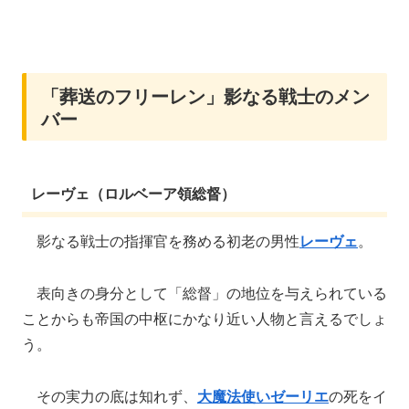
「葬送のフリーレン」影なる戦士のメン
バー
レーヴェ（ロルベーア領総督）
影なる戦士の指揮官を務める初老の男性
レーヴェ
。
表向きの身分として「総督」の地位を与えられている
ことからも帝国の中枢にかなり近い人物と言えるでしょ
う。
その実力の底は知れず、
大魔法使いゼーリエ
の死をイ