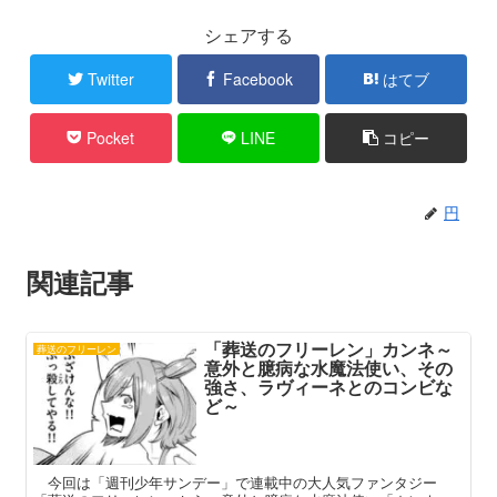
シェアする
Twitter
Facebook
はてブ
Pocket
LINE
コピー
円
関連記事
「葬送のフリーレン」カンネ～
葬送のフリーレン
意外と臆病な水魔法使い、その
強さ、ラヴィーネとのコンビな
ど～
今回は「週刊少年サンデー」で連載中の大人気ファンタジー