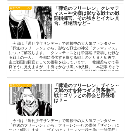
フトのプロフィールや登場話、強さを中心に解説してまいりま
「葬送のフリーレン」クレマテ
す。
葬送のフリーレン
ィス～神父様は影なる戦士の戦
闘指揮官、その強さとイカレ具
合、登場話など～
今回は「週刊少年サンデー」で連載中の大人気ファンタジー
「葬送のフリーレン」から、影なる戦士の神父「クレマティス」
について解説します。 クレマティスとは帝都編で登場した影な
る戦士の一人。 帝都に潜伏する影なる戦士のとりまとめ役で、
主に戦闘指揮官としての役割を担っています。 物腰柔らかで善
良そうに見えますが、中身はかなり黒い神父様。 本記事ではそ
んなクレマティスのプロフィールや強さ、人間関係や登場話を中
心に解説してまいります。
「葬送のフリーレン」ザイン～
葬送のフリーレン
天賦の才を持つダメ男系僧侶、
戦士ゴリラとの再会と再登場
は？～
今回は「週刊少年サンデー」で連載中の大人気ファンタジー
「葬送のフリーレン」から、フリーレン一行の僧侶「ザイン」に
ついて解説します。 ザインはフリーレン一行の旅に一時同行し