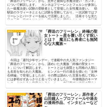
「葬送のフリーレン」から、意外と臆病な水魔法使い「カンネ」
について解説します。 カンネはフリーレンとフェルンが参加し
た一級魔法使い試験の受験者として登場した女性魔法使い。 幼
馴染のラヴィーネとともに試験を受験しており、一次試験ではフ
リーレンとパーティーを組んで活躍しました。 活発そうな見た
目の元気っ娘でありながら、実は意外と臆病なカンネ。 本記事
ではカンネのプロフィールや強さ、ラヴィーネとの関係や作中で
の活躍を中心に解説してまいります。
「葬送のフリーレン」終極の聖
葬送のフリーレン
女トート～星を覆い尽くす呪い
とは？ 魔王にも勇者にも無関
心な大魔族～
今回は「週刊少年サンデー」で連載中の大人気ファンタジー
「葬送のフリーレン」から、謎めいた大魔族「終極の聖女トー
ト」について解説します。 トートとは七崩賢とも同格の人類に
も名前を知られた大魔族。 ヒンメル一行の過去を描いた「女神
石碑編」で登場しましたが、その際は謎めいた言葉を残して戦い
には参戦せずあっさりと去っていきました。 今後物語のキーマ
ンの一人になると推察されるトート。 本記事では終極の聖女ト
ートのプロフィールや強さ、その登場話と彼女が口にした「星を
覆い尽くす呪い」を中心に解説してまいります。
「葬送のフリーレン」原作者／
葬送のフリーレン
山田鐘人～プロフィールや過去
の漫画作品、インタビューなど
～