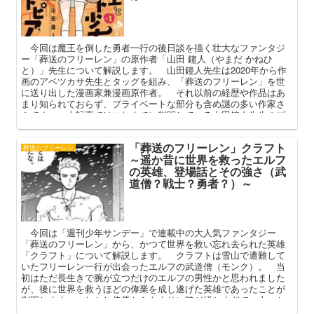
今回は魔王を倒した勇者一行の後日談を描く壮大なファンタジ
ー「葬送のフリーレン」の原作者「山田 鐘人（やまだ かねひ
と）」先生について解説します。 山田鐘人先生は2020年から作
画のアベツカサ先生とタッグを組み、「葬送のフリーレン」を世
に送り出した漫画家兼漫画原作者。 それ以前の経歴や作品はあ
まり知られておらず、プライベートな部分も含め謎の多い作家さ
んです。 本記事ではこれまでに判明している山田鐘人先生のプ
ロフィールや過去作などについて整理してまいります。
「葬送のフリーレン」クラフト
葬送のフリーレン
～遥か昔に世界を救ったエルフ
の英雄、登場話とその強さ（武
道僧？戦士？勇者？）～
今回は「週刊少年サンデー」で連載中の大人気ファンタジー
「葬送のフリーレン」から、かつて世界を救い忘れ去られた英雄
「クラフト」について解説します。 クラフトは雪山で遭難して
いたフリーレン一行が出会ったエルフの武道僧（モンク）。 当
初はただ長生きで腕が立つだけのエルフの男性かと思われました
が、後に世界を救うほどの偉業を成し遂げた英雄であったことが
判明します。 しかし偉業からあまりに時が経ちすぎて、人々か
らすっかり忘れ去られてしまった英雄。 本記事ではそんなクラ