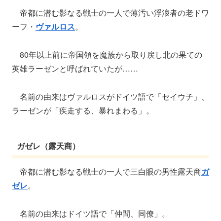
帝都に潜む影なる戦士の一人で薄汚い浮浪者の老ドワ
ーフ・
ヴァルロス
。
80年以上前に帝国領を魔族から取り戻し北の果ての
英雄ラーゼンと呼ばれていたが……
名前の由来はヴァルロスがドイツ語で「セイウチ」、
ラーゼンが「疾走する、暴れまわる」。
ガゼレ（露天商）
帝都に潜む影なる戦士の一人で三白眼の男性露天商
ガ
ゼレ
。
名前の由来はドイツ語で「仲間、同僚」。