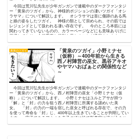
今回は荒川弘先生が少年ガンガンで連載中のダークファンタジ
ー「黄泉のツガイ」から、神様的ポジションの凄いツガイ「オシ
ラサマ」について解説します。 オシラサマは首に傷跡のある馬
と娘の姿をしたツガイ。 神様の類として崇められ、その筋では
レジェンドとして扱われる凄い存在です。 今のところ本筋には
関わってきていないものの、カラーページなどにも意味ありげに
登場しており、今後重要な役割を果たすことが予想されます。
本記事ではそんなオシラサマのプロフィールや元ネタ（伝承）を
中心に解説してまいります。
「黄泉のツガイ」小野ミナセ
黄泉のツガイ
（仮称）～400年前から生きる
西ノ村陣営の巫女、黒谷アキオ
やヤマハおばぁとの関係性など
～
今回は荒川弘先生が少年ガンガンで連載中のダークファンタジ
ー「黄泉のツガイ」から、西ノ村陣営の巫女「小野ミナセ（仮
称）」について解説します。 小野ミナセはユルとアサが持つ
「解」と「封」の力を狙う西ノ村陣営に所属する謎めいた美
女。 「封」の力の一端を宿した巫女と呼ばれる存在で、その力
を使って寿命を「封」じ、400年以上生きていることが判明してい
ます。 実子であるアキオを赤子の頃に捨て影森家に潜り込ませ
て利用したりと、今のところ非人道的な一面が目立ちます。 本
記事ではこれまでに判明している小野ミナセ（仮称）のプロフィ
ールや能力、人間関係を中心に解説してまいります。