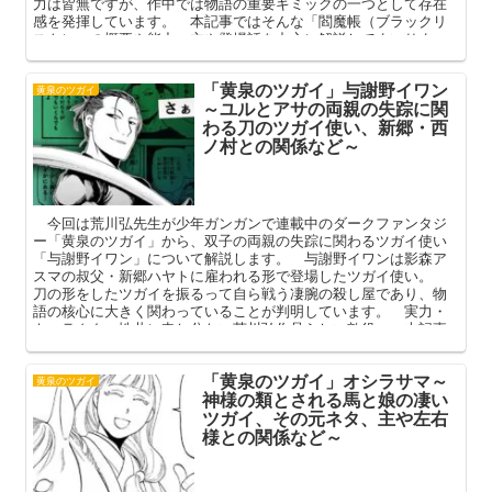
力は皆無ですが、作中では物語の重要ギミックの一つとして存在
感を発揮しています。 本記事ではそんな「閻魔帳（ブラックリ
スト）」の概要や能力、主や登場話を中心に解説してまいりま
す。
「黄泉のツガイ」与謝野イワン
黄泉のツガイ
～ユルとアサの両親の失踪に関
わる刀のツガイ使い、新郷・西
ノ村との関係など～
今回は荒川弘先生が少年ガンガンで連載中のダークファンタジ
ー「黄泉のツガイ」から、双子の両親の失踪に関わるツガイ使い
「与謝野イワン」について解説します。 与謝野イワンは影森ア
スマの叔父・新郷ハヤトに雇われる形で登場したツガイ使い。
刀の形をしたツガイを振るって自ら戦う凄腕の殺し屋であり、物
語の核心に大きく関わっていることが判明しています。 実力・
キャラクター性共に申し分ない荒川弘作品らしい敵役。 本記事
ではそんな与謝野イワンの判明しているプロフィールや強さ（ツ
ガイ）を中心に解説してまいります。
「黄泉のツガイ」オシラサマ～
黄泉のツガイ
神様の類とされる馬と娘の凄い
ツガイ、その元ネタ、主や左右
様との関係など～