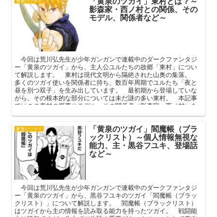
「黄泉のツガイ」東村とは？～
黄泉のツガイ
影森家・西ノ村との関係、その
モデル、関係者など～
今回は荒川弘先生が少年ガンガンで連載中のダークファンタジ
ー「黄泉のツガイ」から、主人公ユルたちの故郷「東村」につい
て解説します。 東村は現代文明から隔絶された山奥の集落。
多くのツガイ使いを関係者に持ち、数百年周期でユルたち「夜と
昼を別つ双子」を生み出しています。 最初期から登場していな
がら、その根本的な部分については未だ謎の多い東村。 本記事
ではこの東村の概要やモデル、その関係者（影森家・西ノ村）を
中心に解説してまいります。
「黄泉のツガイ」閻魔帳（ブラ
黄泉のツガイ
ックリスト）～個人情報無視な
能力、主・黒谷フユキ、登場話
など～
今回は荒川弘先生が少年ガンガンで連載中のダークファンタジ
ー「黄泉のツガイ」から、黒谷フユキのツガイ「閻魔帳（ブラッ
クリスト）」について解説します。 閻魔帳（ブラックリスト）
はツガイから主の情報を読み取る能力を持ったツガイ。 戦闘能