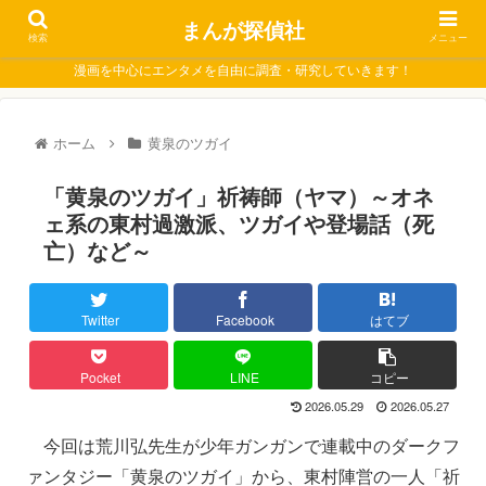
まんが探偵社
検索
メニュー
漫画を中心にエンタメを自由に調査・研究していきます！
ホーム
黄泉のツガイ
「黄泉のツガイ」祈祷師（ヤマ）～オネ
ェ系の東村過激派、ツガイや登場話（死
亡）など～
Twitter
Facebook
はてブ
Pocket
LINE
コピー
2026.05.29
2026.05.27
今回は荒川弘先生が少年ガンガンで連載中のダークフ
ァンタジー「黄泉のツガイ」から、東村陣営の一人「祈