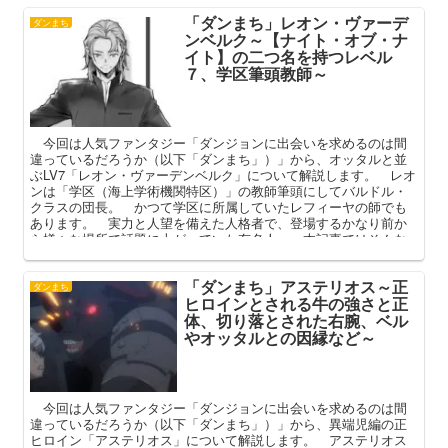
「ダンまち」レオン・ヴァーデ
ダンまち
ンベルク～【ナイト・オブ・ナ
イト】の二つ名を持つレベル
７、学区筆頭教師～
今回は人気ファンタジー「ダンジョンに出会いを求めるのは間
違っているだろうか（以下「ダンまち」）」から、オッタルと並
ぶLV7「レオン・ヴァーデンベルク」について解説します。 レオ
ンは「学区（海上学術機関特区）」の教師筆頭にしてバルドル・
クラスの団長。 かつて学区に所属していたレフィーヤの師でも
あります。 実力と人望を備えた人格者で、登場するかなり前か
ら様々な場所で話題に上がっていた有名人。 本記事ではそんな
レオンのプロフィールや強さ、彼が所属する学区などを中心に解
説してまいります。
「ダンまち」アステリオス～正
ダンまち
ヒロインとされる牛の強さと正
体、切り落とされた右腕、ベル
やオッタルとの因縁など～
今回は人気ファンタジー「ダンジョンに出会いを求めるのは間
違っているだろうか（以下「ダンまち」）」から、異端児編の正
ヒロイン「アステリオス」について解説します。 アステリオス