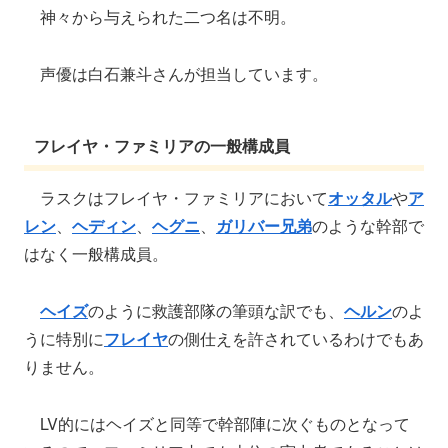
神々から与えられた二つ名は不明。
声優は白石兼斗さんが担当しています。
フレイヤ・ファミリアの一般構成員
ラスクはフレイヤ・ファミリアにおいて
オッタル
や
ア
レン
、
ヘディン
、
ヘグニ
、
ガリバー兄弟
のような幹部で
はなく一般構成員。
ヘイズ
のように救護部隊の筆頭な訳でも、
ヘルン
のよ
うに特別に
フレイヤ
の側仕えを許されているわけでもあ
りません。
LV的にはヘイズと同等で幹部陣に次ぐものとなって