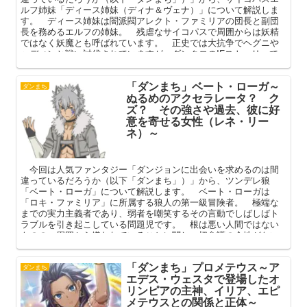
ルフ姉妹「ディース姉妹（ディナ＆ヴェナ）」について解説しま
す。 ディース姉妹は闇派閥アレクト・ファミリアの団長と副団
長を務めるエルフの姉妹。 残虐なサイコパスで周囲からは妖精
ではなく妖魔とも呼ばれています。 正史では大抗争でヘグニや
ヘディンと戦い討伐されていますが、ダンクロのIFストーリーで
はベルのせいでよりヤベーことに。 本記事ではそんなディース
姉妹のプロフィールや強さ、作中動向を中心に解説してまいりま
「ダンまち」ベート・ローガ～
す。
ダンまち
ぬるめのアクセラレータ？ ク
ズ？ その強さや過去、彼に好
意を寄せる女性（レネ・リー
ネ）～
今回は人気ファンタジー「ダンジョンに出会いを求めるのは間
違っているだろうか（以下「ダンまち」）」から、ツンデレ狼
「ベート・ローガ」について解説します。 ベート・ローガは
「ロキ・ファミリア」に所属する狼人の第一級冒険者。 極端な
までの実力主義者であり、弱者を嘲笑するその言動でしばしばト
ラブルを引き起こしている問題児です。 根は悪い人間ではない
ものの、周囲から嫌われていることに関し一切弁護の余地がない
ベート。 本記事ではそんな彼のプロフィールや強さ、アクセラ
レータ似と言われる本音を中心に解説してまいります。
「ダンまち」プロメテウス～ア
ダンまち
エデス・ウェスタで登場したオ
リンピアの主神、イリア、エピ
メテウスとの関係と正体～