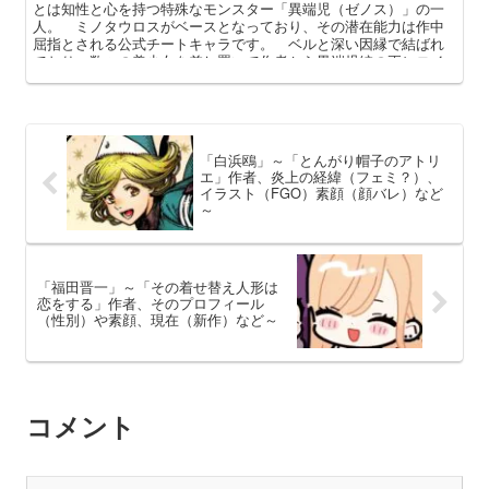
とは知性と心を持つ特殊なモンスター「異端児（ゼノス）」の一
人。 ミノタウロスがベースとなっており、その潜在能力は作中
屈指とされる公式チートキャラです。 ベルと深い因縁で結ばれ
ており、数々の美少女を差し置いて作者から異端児編の正ヒロイ
ンの称号を与えられたアステリオス。 本記事ではそんな猛牛の
正体や強さ、ベルとの関係性などを中心に解説してまいります。
「白浜鴎」～「とんがり帽子のアトリ
エ」作者、炎上の経緯（フェミ？）、
イラスト（FGO）素顔（顔バレ）など
～
「福田晋一」～「その着せ替え人形は
恋をする」作者、そのプロフィール
（性別）や素顔、現在（新作）など～
コメント