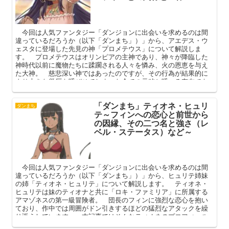
今回は人気ファンタジー「ダンジョンに出会いを求めるのは間
違っているだろうか（以下「ダンまち」）」から、アエデス・ウ
ェスタに登場した先見の神「プロメテウス」について解説しま
す。 プロメテウスはオリンピアの主神であり、神々が降臨した
神時代以前に魔物たちに蹂躙される人々を憐み、火の恩恵を与え
た大神。 慈悲深い神ではあったのですが、その行為が結果的に
より大きな災厄を呼びせてしまった全ての元凶と呼べる存在でも
あります。 本記事ではプロメテウスのプロフィールや関係者
（エピメテウス・イリア）、その正体を中心に解説してまいりま
「ダンまち」ティオネ・ヒュリ
す。
ダンまち
テ～フィンへの恋心と前世から
の因縁、その二つ名と強さ（レ
ベル・ステータス）など～
今回は人気ファンタジー「ダンジョンに出会いを求めるのは間
違っているだろうか（以下「ダンまち」）」から、ヒュリテ姉妹
の姉「ティオネ・ヒュリテ」について解説します。 ティオネ・
ヒュリテは妹のティオナと共に「ロキ・ファミリア」に所属する
アマゾネスの第一級冒険者。 団長のフィンに強烈な恋心を抱い
ており、作中では周囲がドン引きするほどの猛烈なアタックを繰
り返えしています。 本記事ではそんなティオネのプロフィール
や強さ、フィンとの関係性などを中心に解説してまいります。