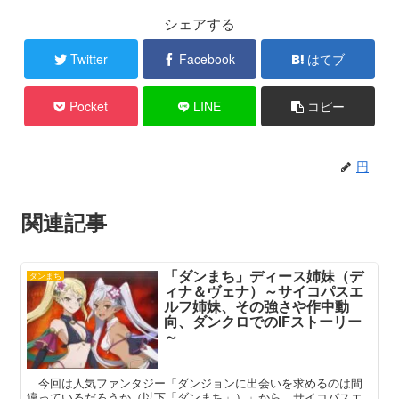
シェアする
Twitter
Facebook
はてブ
Pocket
LINE
コピー
円
関連記事
「ダンまち」ディース姉妹（デ
ダンまち
ィナ＆ヴェナ）～サイコパスエ
ルフ姉妹、その強さや作中動
向、ダンクロでのIFストーリー
～
今回は人気ファンタジー「ダンジョンに出会いを求めるのは間
違っているだろうか（以下「ダンまち」）」から、サイコパスエ